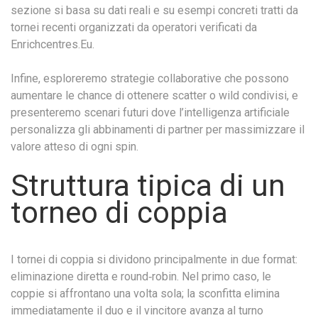
sezione si basa su dati reali e su esempi concreti tratti da
tornei recenti organizzati da operatori verificati da
Enrichcentres.Eu.
Infine, esploreremo strategie collaborative che possono
aumentare le chance di ottenere scatter o wild condivisi, e
presenteremo scenari futuri dove l’intelligenza artificiale
personalizza gli abbinamenti di partner per massimizzare il
valore atteso di ogni spin.
Struttura tipica di un
torneo di coppia
I tornei di coppia si dividono principalmente in due format:
eliminazione diretta e round‑robin. Nel primo caso, le
coppie si affrontano una volta sola; la sconfitta elimina
immediatamente il duo e il vincitore avanza al turno