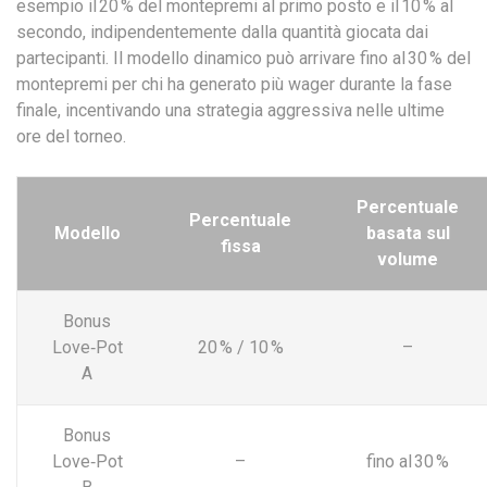
esempio il 20 % del montepremi al primo posto e il 10 % al
secondo, indipendentemente dalla quantità giocata dai
partecipanti. Il modello dinamico può arrivare fino al 30 % del
montepremi per chi ha generato più wager durante la fase
finale, incentivando una strategia aggressiva nelle ultime
ore del torneo.
Percentuale
Percentuale
Modello
basata sul
fissa
volume
Bonus
Love‑Pot
20 % / 10 %
–
A
Bonus
Love‑Pot
–
fino al 30 %