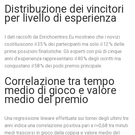
Distribuzione dei vincitori
per livello di esperienza
I dati raccolti da Enrichcentres.Eu mostrano che i novizi
costituiscono il 35 % dei partecipanti ma solo il 12 % delle
prime posizioni finalistiche. Gli esperti con più di cinque
anni d’esperienza rappresentano il 40 % degli iscritti ma
conquistano il 58 % dei podii premio principale.
Correlazione tra tempo
medio di gioco e valore
medio del premio
Una regressione lineare effettuata sui tornei degli ultimi tre
anni indica una correlazione positiva pari a r≈0,68 tra minuti
medi trascorsi in gioco dalla coppia e valore medio del