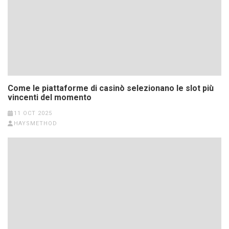
Come le piattaforme di casinò selezionano le slot più
vincenti del momento
11 OCT 2025
HAYSMETHOD