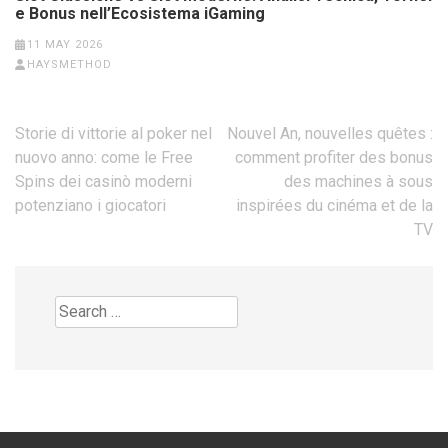
e Bonus nell’Ecosistema iGaming
11 MAY 2026
HAYSMETHOD
Post
Storie di vittorie al poker nel
Nouvel An, nouvelles quêtes :
navigation
nuovo anno: come le Free
comment profiter des bonus
Spins dei casinò moderni
des machines à sous
potenziano i giocatori
inspirées du cinéma et de la
TV
Search
for: