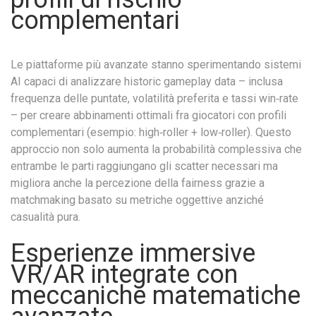
complementari
Le piattaforme più avanzate stanno sperimentando sistemi
AI capaci di analizzare historic gameplay data – inclusa
frequenza delle puntate, volatilità preferita e tassi win‑rate
– per creare abbinamenti ottimali fra giocatori con profili
complementari (esempio: high‑roller + low‑roller). Questo
approccio non solo aumenta la probabilità complessiva che
entrambe le parti raggiungano gli scatter necessari ma
migliora anche la percezione della fairness grazie a
matchmaking basato su metriche oggettive anziché
casualità pura.
Esperienze immersive
VR/AR integrate con
meccaniche matematiche