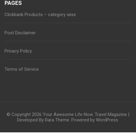
PAGES
Clickbank Products – category wise
Post Disclaimer
Privacy Policy
Terms of Service
© Copyright 2026
Your Awesome Life Now
.
Travel Magazine |
Developed By
Rara Theme
. Powered by
WordPress
.