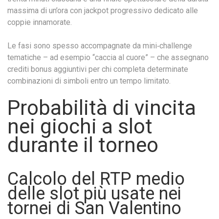
massima di un’ora con jackpot progressivo dedicato alle
coppie innamorate.
Le fasi sono spesso accompagnate da mini‑challenge
tematiche – ad esempio “caccia al cuore” – che assegnano
crediti bonus aggiuntivi per chi completa determinate
combinazioni di simboli entro un tempo limitato.
Probabilità di vincita
nei giochi a slot
durante il torneo
Calcolo del RTP medio
delle slot più usate nei
tornei di San Valentino