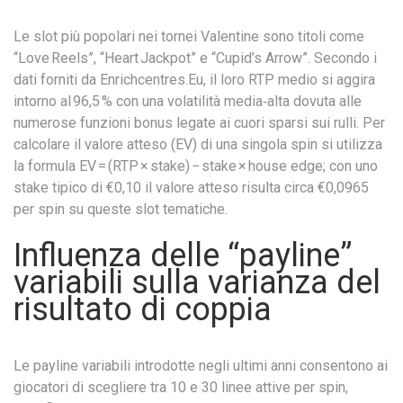
Le slot più popolari nei tornei Valentine sono titoli come
“Love Reels”, “Heart Jackpot” e “Cupid’s Arrow”. Secondo i
dati forniti da Enrichcentres.Eu, il loro RTP medio si aggira
intorno al 96,5 % con una volatilità media‑alta dovuta alle
numerose funzioni bonus legate ai cuori sparsi sui rulli. Per
calcolare il valore atteso (EV) di una singola spin si utilizza
la formula EV = (RTP × stake) − stake × house edge; con uno
stake tipico di €0,10 il valore atteso risulta circa €0,0965
per spin su queste slot tematiche.
Influenza delle “payline”
variabili sulla varianza del
risultato di coppia
Le payline variabili introdotte negli ultimi anni consentono ai
giocatori di scegliere tra 10 e 30 linee attive per spin,