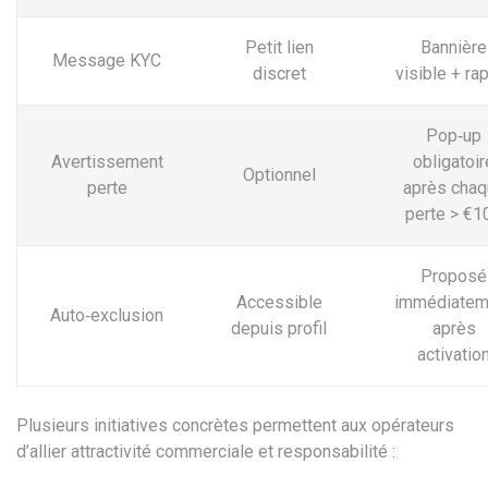
Petit lien
Bannière
Message KYC
discret
visible + ra
Pop‑up
Avertissement
obligatoir
Optionnel
perte
après chaq
perte > €1
Proposé
Accessible
immédiatem
Auto‑exclusion
depuis profil
après
activatio
Plusieurs initiatives concrètes permettent aux opérateurs
d’allier attractivité commerciale et responsabilité :