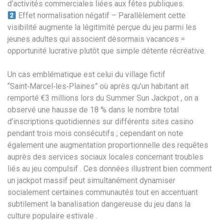
d’activités commerciales liées aux fêtes publiques.
Effet normalisation négatif – Parallèlement cette
visibilité augmente la légitimité perçue du jeu parmi les
jeunes adultes qui associent désormais vacances =
opportunité lucrative plutôt que simple détente récréative.
Un cas emblématique est celui du village fictif
“Saint‑Marcel‑les‐Plaines” où après qu’un habitant ait
remporté €3 millions lors du Summer Sun Jackpot , on a
observé une hausse de 18 % dans le nombre total
d’inscriptions quotidiennes sur différents sites casino
pendant trois mois consécutifs ; cependant on note
également une augmentation proportionnelle des requêtes
auprès des services sociaux locales concernant troubles
liés au jeu compulsif . Ces données illustrent bien comment
un jackpot massif peut simultanément dynamiser
socialement certaines communautés tout en accentuant
subtilement la banalisation dangereuse du jeu dans la
culture populaire estivale .