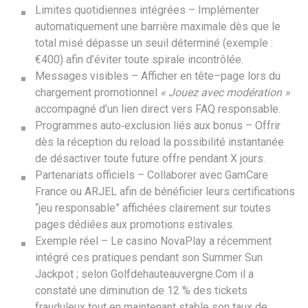
Limites quotidiennes intégrées – Implémenter
automatiquement une barrière maximale dès que le
total misé dépasse un seuil déterminé (exemple :
€400) afin d’éviter toute spirale incontrôlée.
Messages visibles – Afficher en tête–page lors du
chargement promotionnel
« Jouez avec modération »
accompagné d’un lien direct vers FAQ responsable.
Programmes auto‑exclusion liés aux bonus – Offrir
dès la réception du reload la possibilité instantanée
de désactiver toute future offre pendant X jours.
Partenariats officiels – Collaborer avec GamCare
France ou ARJEL afin de bénéficier leurs certifications
“jeu responsable” affichées clairement sur toutes
pages dédiées aux promotions estivales.
Exemple réel – Le casino NovaPlay a récemment
intégré ces pratiques pendant son Summer Sun
Jackpot ; selon Golfdehauteauvergne.Com il a
constaté une diminution de 12 % des tickets
frauduleux tout en maintenant stable son taux de