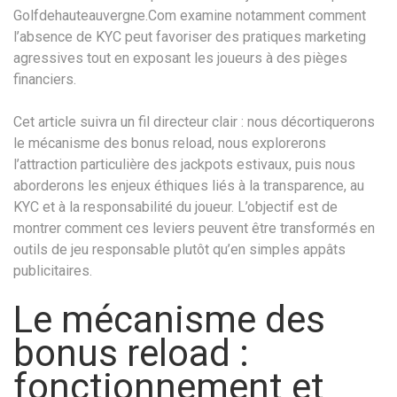
Golfdehauteauvergne.Com examine notamment comment
l’absence de KYC peut favoriser des pratiques marketing
agressives tout en exposant les joueurs à des pièges
financiers.
Cet article suivra un fil directeur clair : nous décortiquerons
le mécanisme des bonus reload, nous explorerons
l’attraction particulière des jackpots estivaux, puis nous
aborderons les enjeux éthiques liés à la transparence, au
KYC et à la responsabilité du joueur. L’objectif est de
montrer comment ces leviers peuvent être transformés en
outils de jeu responsable plutôt qu’en simples appâts
publicitaires.
Le mécanisme des
bonus reload :
fonctionnement et