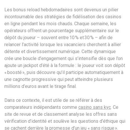
Les bonus reload hebdomadaires sont devenus un pilier
incontournable des stratégies de fidélisation des casinos
en ligne pendant les mois chauds. Chaque semaine, les
opérateurs offrent un pourcentage supplémentaire sur le
dépôt du joueur – souvent entre 10 % et 30 % – afin de
relancer l’activité lorsque les vacanciers cherchent à allier
détente et divertissement numérique. Cette dynamique
crée une boucle d’engagement qui s’intensifie dès que l’on
ajoute un jackpot d’été à la formule : le joueur voit son dépôt
« boosté », puis découvre qu’il participe automatiquement à
une cagnotte progressive qui peut atteindre plusieurs
millions d’euros avant le tirage final.
Dans ce contexte, il est utile de se référer à des
comparateurs indépendants comme
casino sans kyc
. Ce
site de revue et de classement analyse les offres sans
vérification d’identité et soulève les questions d’éthique qui
se cachent derrière la promesse d’un jeu « sans risque ».