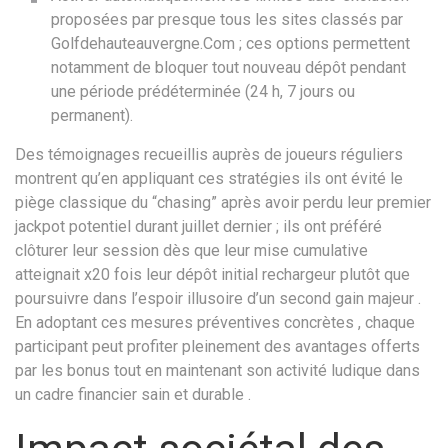
proposées par presque tous les sites classés par
Golfdehauteauvergne.Com ; ces options permettent
notamment de bloquer tout nouveau dépôt pendant
une période prédéterminée (24 h, 7 jours ou
permanent).
Des témoignages recueillis auprès de joueurs réguliers
montrent qu’en appliquant ces stratégies ils ont évité le
piège classique du “chasing” après avoir perdu leur premier
jackpot potentiel durant juillet dernier ; ils ont préféré
clôturer leur session dès que leur mise cumulative
atteignait x20 fois leur dépôt initial rechargeur plutôt que
poursuivre dans l’espoir illusoire d’un second gain majeur .
En adoptant ces mesures préventives concrètes , chaque
participant peut profiter pleinement des avantages offerts
par les bonus tout en maintenant son activité ludique dans
un cadre financier sain et durable .