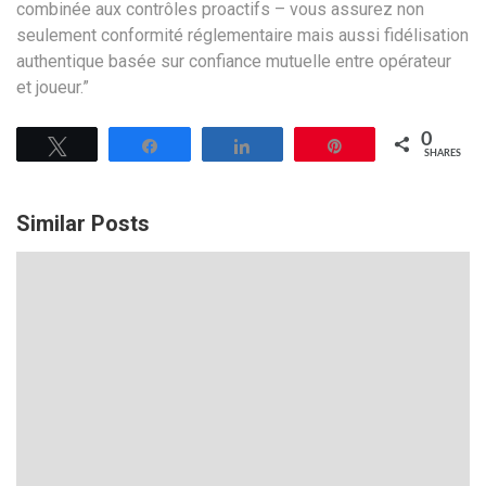
combinée aux contrôles proactifs – vous assurez non
seulement conformité réglementaire mais aussi fidélisation
authentique basée sur confiance mutuelle entre opérateur
et joueur.”
0
Tweet
Share
Share
Pin
SHARES
Similar Posts