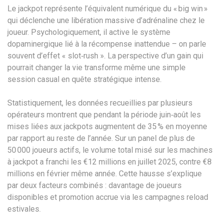
Le jackpot représente l’équivalent numérique du « big win »
qui déclenche une libération massive d’adrénaline chez le
joueur. Psychologiquement, il active le système
dopaminergique lié à la récompense inattendue – on parle
souvent d’effet « slot‑rush ». La perspective d’un gain qui
pourrait changer la vie transforme même une simple
session casual en quête stratégique intense.
Statistiquement, les données recueillies par plusieurs
opérateurs montrent que pendant la période juin‑août les
mises liées aux jackpots augmentent de 35 % en moyenne
par rapport au reste de l’année. Sur un panel de plus de
50 000 joueurs actifs, le volume total misé sur les machines
à jackpot a franchi les €12 millions en juillet 2025, contre €8
millions en février même année. Cette hausse s’explique
par deux facteurs combinés : davantage de joueurs
disponibles et promotion accrue via les campagnes reload
estivales.