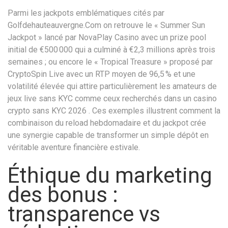
Parmi les jackpots emblématiques cités par
Golfdehauteauvergne.Com on retrouve le « Summer Sun
Jackpot » lancé par NovaPlay Casino avec un prize pool
initial de €500 000 qui a culminé à €2,3 millions après trois
semaines ; ou encore le « Tropical Treasure » proposé par
CryptoSpin Live avec un RTP moyen de 96,5 % et une
volatilité élevée qui attire particulièrement les amateurs de
jeux live sans KYC comme ceux recherchés dans un casino
crypto sans KYC 2026 . Ces exemples illustrent comment la
combinaison du reload hebdomadaire et du jackpot crée
une synergie capable de transformer un simple dépôt en
véritable aventure financière estivale.
Éthique du marketing
des bonus :
transparence vs