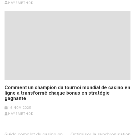
HAYSMETHOD
Comment un champion du tournoi mondial de casino en
ligne a transformé chaque bonus en stratégie
gagnante
16 NOV 2025
HAYSMETHOD
Post
Guide complet du casino en
Optimiser la synchronisation