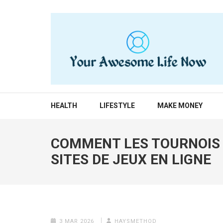
Skip
to
content
(Press
Enter)
YOUR AWESOME LIF
living life to the fullest
HEALTH
LIFESTYLE
MAKE MONEY
COMMENT LES TOURNOIS 
SITES DE JEUX EN LIGNE
3 MAR 2026
HAYSMETHOD