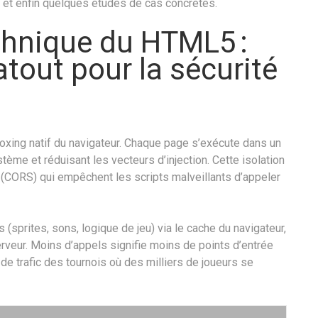
UX et enfin quelques études de cas concrètes.
echnique du HTML5 :
atout pour la sécurité
xing natif du navigateur. Chaque page s’exécute dans un
tème et réduisant les vecteurs d’injection. Cette isolation
 (CORS) qui empêchent les scripts malveillants d’appeler
 (sprites, sons, logique de jeu) via le cache du navigateur,
veur. Moins d’appels signifie moins de points d’entrée
de trafic des tournois où des milliers de joueurs se