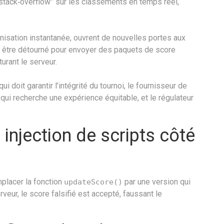
stack‑overflow” sur les classements en temps réel,
isation instantanée, ouvrent de nouvelles portes aux
ut être détourné pour envoyer des paquets de score
urant le serveur.
ui doit garantir l’intégrité du tournoi, le fournisseur de
qui recherche une expérience équitable, et le régulateur
 injection de scripts côté
mplacer la fonction
par une version qui
updateScore()
veur, le score falsifié est accepté, faussant le