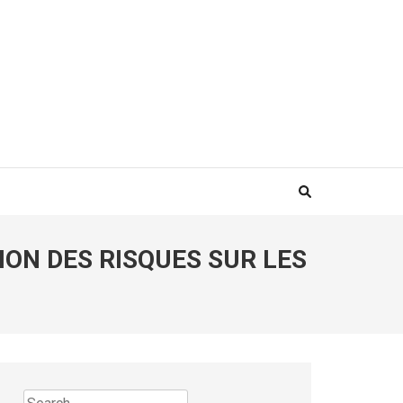
ON DES RISQUES SUR LES
Search