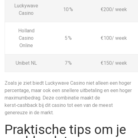
Luckywave
10 %
€200/ week
Casino
Holland
Casino
5 %
€100/ week
Online
Unibet NL
7 %
€150/ week
Zoals je ziet biedt Luckywave Casino niet alleen een hoger
percentage, maar ook een snellere uitbetaling en een hoger
maximumbedrag. Deze combinatie maakt de
kerst‑cashback bij dit casino tot een van de meest
genereuze in de markt.
Praktische tips om je