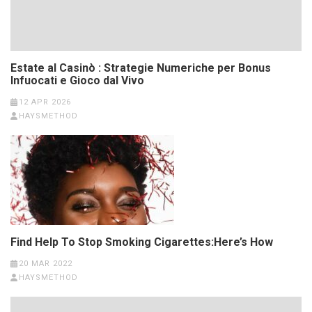
Estate al Casinò : Strategie Numeriche per Bonus
Infuocati e Gioco dal Vivo
12 APR 2026
HAYSMETHOD
Find Help To Stop Smoking Cigarettes:Here’s How
20 MAR 2022
HAYSMETHOD