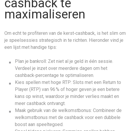
cashback te
maximaliseren
Om echt te profiteren van de kerst‑cashback, is het slim om
je speelsessies strategisch in te richten. Hieronder vind je
een lijst met handige tips:
Plan je bankroll: Zet niet al je geld in één sessie.
Verdeel je inzet over meerdere dagen om het
cashback‑percentage te optimaliseren.
Kies spellen met hoge RTP: Slots met een Return to
Player (RTP) van 96 % of hoger geven je een betere
kans op winst, waardoor je minder verlies maakt en
meer cashback ontvangt.
Maak gebruik van de welkomstbonus: Combineer de
welkomstbonus met de cashback voor een dubbele
boost aan speeltegoed.