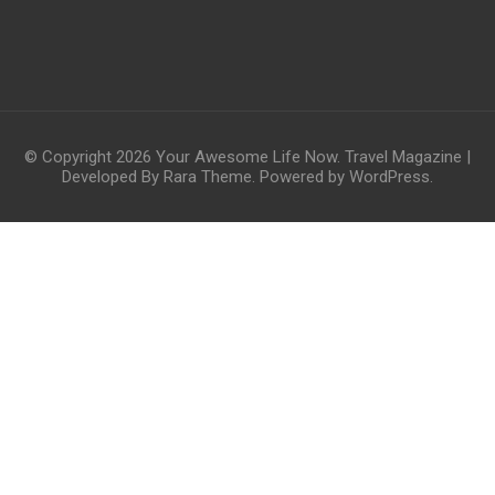
© Copyright 2026
Your Awesome Life Now
.
Travel Magazine |
Developed By
Rara Theme
. Powered by
WordPress
.