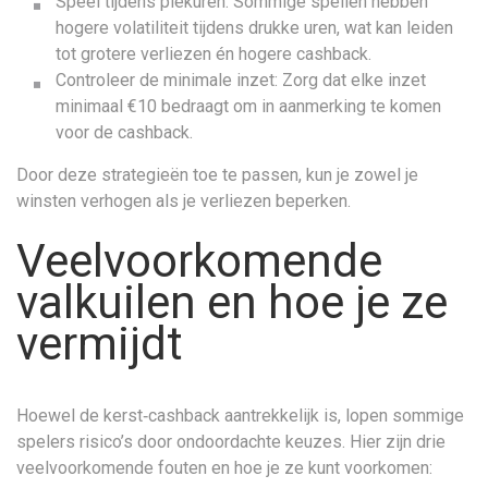
Speel tijdens piekuren: Sommige spellen hebben
hogere volatiliteit tijdens drukke uren, wat kan leiden
tot grotere verliezen én hogere cashback.
Controleer de minimale inzet: Zorg dat elke inzet
minimaal €10 bedraagt om in aanmerking te komen
voor de cashback.
Door deze strategieën toe te passen, kun je zowel je
winsten verhogen als je verliezen beperken.
Veelvoorkomende
valkuilen en hoe je ze
vermijdt
Hoewel de kerst‑cashback aantrekkelijk is, lopen sommige
spelers risico’s door ondoordachte keuzes. Hier zijn drie
veelvoorkomende fouten en hoe je ze kunt voorkomen: