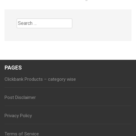
Search
for:
PAGES
Clickbank Products – category wise
Post Disclaimer
Privacy Policy
Terms of Service