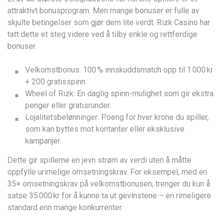
attraktivt bonusprogram. Men mange bonuser er fulle av
skjulte betingelser som gjør dem lite verdt. Rizk Casino har
tatt dette et steg videre ved å tilby enkle og rettferdige
bonuser.
Velkomstbonus: 100 % innskuddsmatch opp til 1 000 kr
+ 200 gratisspinn.
Wheel of Rizk: En daglig spinn-mulighet som gir ekstra
penger eller gratisrunder.
Lojalitetsbelønninger: Poeng for hver krone du spiller,
som kan byttes mot kontanter eller eksklusive
kampanjer.
Dette gir spillerne en jevn strøm av verdi uten å måtte
oppfylle urimelige omsetningskrav. For eksempel, med en
35× omsetningskrav på velkomstbonusen, trenger du kun å
satse 35 000 kr for å kunne ta ut gevinstene – en rimeligere
standard enn mange konkurrenter.