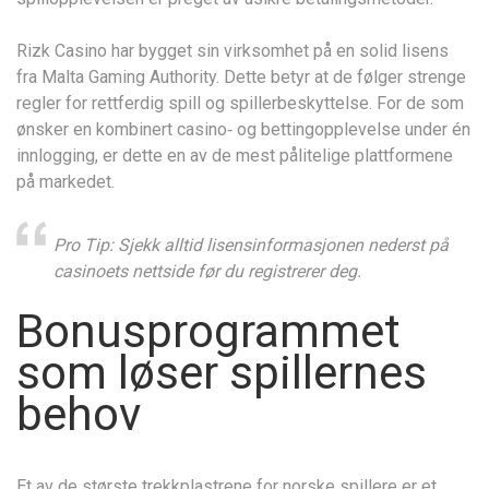
Rizk Casino har bygget sin virksomhet på en solid lisens
fra Malta Gaming Authority. Dette betyr at de følger strenge
regler for rettferdig spill og spillerbeskyttelse. For de som
ønsker en kombinert casino‑ og bettingopplevelse under én
innlogging, er dette en av de mest pålitelige plattformene
på markedet.
Pro Tip: Sjekk alltid lisensinformasjonen nederst på
casinoets nettside før du registrerer deg.
Bonusprogrammet
som løser spillernes
behov
Et av de største trekkplastrene for norske spillere er et