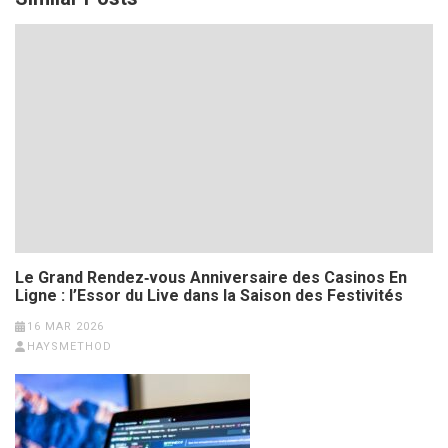
Le Grand Rendez‑vous Anniversaire des Casinos En
Ligne : l’Essor du Live dans la Saison des Festivités
16 MAR 2026
HAYSMETHOD