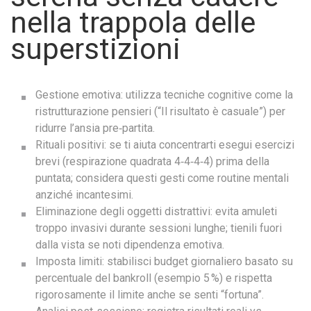
nella trappola delle
superstizioni
Gestione emotiva: utilizza tecniche cognitive come la
ristrutturazione pensieri (“Il risultato è casuale”) per
ridurre l’ansia pre‑partita.
Rituali positivi: se ti aiuta concentrarti esegui esercizi
brevi (respirazione quadrata 4‑4‑4‑4) prima della
puntata; considera questi gesti come routine mentali
anziché incantesimi.
Eliminazione degli oggetti distrattivi: evita amuleti
troppo invasivi durante sessioni lunghe; tienili fuori
dalla vista se noti dipendenza emotiva.
Imposta limiti: stabilisci budget giornaliero basato su
percentuale del bankroll (esempio 5 %) e rispetta
rigorosamente il limite anche se senti “fortuna”.