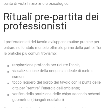
punto di vista finanziario e psicologico.
Rituali pre‑partita dei
professionisti
I professionisti del tavolo sviluppano routine precise per
entrare nello stato mentale ottimale prima della partita. Tra
le pratiche più comuni troviamo:
respirazione profonda per ridurre l’ansia;
visualizzazione della sequenza ideale di carte o
numeri;
tocco leggero del bordo del tavolo con la punta delle
dita per “sentire” l’energia dell’ambiente;
verifica della posizione delle chips secondo schemi
geometrici (triangoli equilateri).