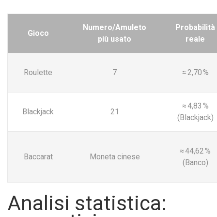
Numero/Amuleto
Probabilità
Gioco
più usato
reale
Roulette
7
≈ 2,70 %
≈ 4,83 %
Blackjack
21
(Blackjack)
≈ 44,62 %
Baccarat
Moneta cinese
(Banco)
Analisi statistica: