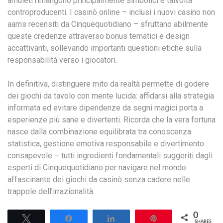
amuleti rimangono principalmente simbolici e talvolta
controproducenti. I casinò online – inclusi i nuovi casino non
aams recensiti da Cinquequotidiano – sfruttano abilmente
queste credenze attraverso bonus tematici e design
accattivanti, sollevando importanti questioni etiche sulla
responsabilità verso i giocatori.
In definitiva, distinguere mito da realtà permette di godere
dei giochi da tavolo con mente lucida: affidarsi alla strategia
informata ed evitare dipendenze da segni magici porta a
esperienze più sane e divertenti. Ricorda che la vera fortuna
nasce dalla combinazione equilibrata tra conoscenza
statistica, gestione emotiva responsabile e divertimento
consapevole – tutti ingredienti fondamentali suggeriti dagli
esperti di Cinquequotidiano per navigare nel mondo
affascinante dei giochi da casinò senza cadere nelle
trappole dell’irrazionalità.
0
Tweet
Share
Share
Pin
SHARES