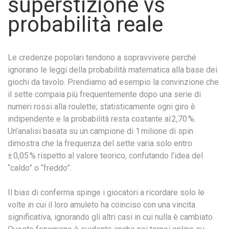
superstizione vs
probabilità reale
Le credenze popolari tendono a sopravvivere perché
ignorano le leggi della probabilità matematica alla base dei
giochi da tavolo. Prendiamo ad esempio la convinzione che
il sette compaia più frequentemente dopo una serie di
numeri rossi alla roulette; statisticamente ogni giro è
indipendente e la probabilità resta costante al 2,70 %.
Un’analisi basata su un campione di 1 milione di spin
dimostra che la frequenza del sette varia solo entro
± 0,05 % rispetto al valore teorico, confutando l’idea del
“caldo” o “freddo”.
Il bias di conferma spinge i giocatori a ricordare solo le
volte in cui il loro amuleto ha coinciso con una vincita
significativa, ignorando gli altri casi in cui nulla è cambiato.