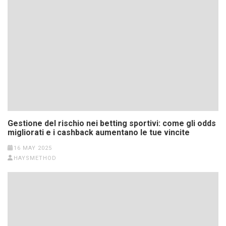
Gestione del rischio nei betting sportivi: come gli odds
migliorati e i cashback aumentano le tue vincite
16 MAY 2025
HAYSMETHOD