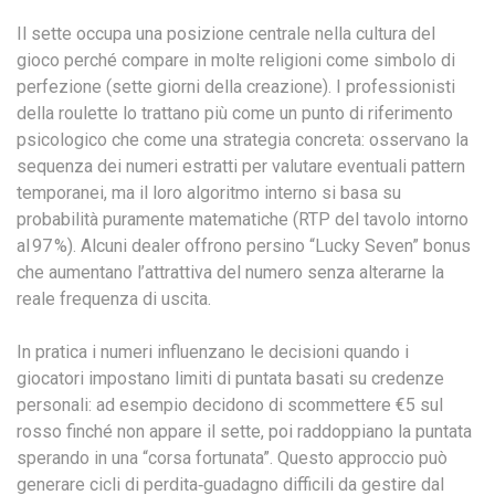
Il sette occupa una posizione centrale nella cultura del
gioco perché compare in molte religioni come simbolo di
perfezione (sette giorni della creazione). I professionisti
della roulette lo trattano più come un punto di riferimento
psicologico che come una strategia concreta: osservano la
sequenza dei numeri estratti per valutare eventuali pattern
temporanei, ma il loro algoritmo interno si basa su
probabilità puramente matematiche (RTP del tavolo intorno
al 97 %). Alcuni dealer offrono persino “Lucky Seven” bonus
che aumentano l’attrattiva del numero senza alterarne la
reale frequenza di uscita.
In pratica i numeri influenzano le decisioni quando i
giocatori impostano limiti di puntata basati su credenze
personali: ad esempio decidono di scommettere €5 sul
rosso finché non appare il sette, poi raddoppiano la puntata
sperando in una “corsa fortunata”. Questo approccio può
generare cicli di perdita‑guadagno difficili da gestire dal