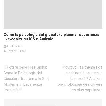
Come la psicologia del giocatore plasma l’esperienza
live‑dealer su iOS e Android
4 JUL 2026
HAYSMETHOD
Post
Il Potere delle Free Spins:
Pourquoi les thèmes de
navigation
Come la Psicologia del
machines à sous nous
Giocatore Trasforma le Slot
fascinent ? Analyse
Moderne in Esperienze
psychologique des univers
Irresistibili
les plus populaires