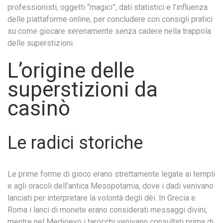
professionisti, oggetti “magici”, dati statistici e l’influenza
delle piattaforme online, per concludere con consigli pratici
su come giocare serenamente senza cadere nella trappola
delle superstizioni.
L’origine delle
superstizioni da
casinò
Le radici storiche
Le prime forme di gioco erano strettamente legate ai templi
e agli oracoli dell’antica Mesopotamia, dove i dadi venivano
lanciati per interpretare la volontà degli dèi. In Grecia e
Roma i lanci di monete erano considerati messaggi divini,
mentre nel Medioevo i tarocchi venivano consultati prima di