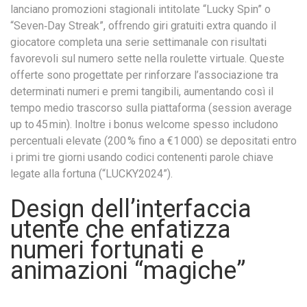
lanciano promozioni stagionali intitolate “Lucky Spin” o
“Seven‑Day Streak”, offrendo giri gratuiti extra quando il
giocatore completa una serie settimanale con risultati
favorevoli sul numero sette nella roulette virtuale. Queste
offerte sono progettate per rinforzare l’associazione tra
determinati numeri e premi tangibili, aumentando così il
tempo medio trascorso sulla piattaforma (session average
up to 45 min). Inoltre i bonus welcome spesso includono
percentuali elevate (200 % fino a €1 000) se depositati entro
i primi tre giorni usando codici contenenti parole chiave
legate alla fortuna (“LUCKY2024”).
Design dell’interfaccia
utente che enfatizza
numeri fortunati e
animazioni “magiche”