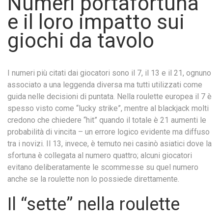
Numeri portafortuna
e il loro impatto sui
giochi da tavolo
I numeri più citati dai giocatori sono il 7, il 13 e il 21, ognuno
associato a una leggenda diversa ma tutti utilizzati come
guida nelle decisioni di puntata. Nella roulette europea il 7 è
spesso visto come “lucky strike”, mentre al blackjack molti
credono che chiedere “hit” quando il totale è 21 aumenti le
probabilità di vincita – un errore logico evidente ma diffuso
tra i novizi. Il 13, invece, è temuto nei casinò asiatici dove la
sfortuna è collegata al numero quattro; alcuni giocatori
evitano deliberatamente le scommesse su quel numero
anche se la roulette non lo possiede direttamente.
Il “sette” nella roulette