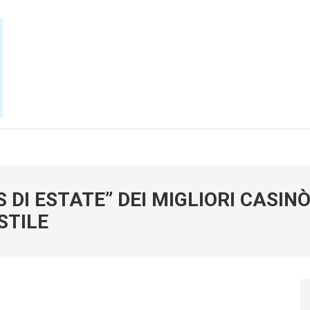
E NOW
 DI ESTATE” DEI MIGLIORI CASINÒ
STILE