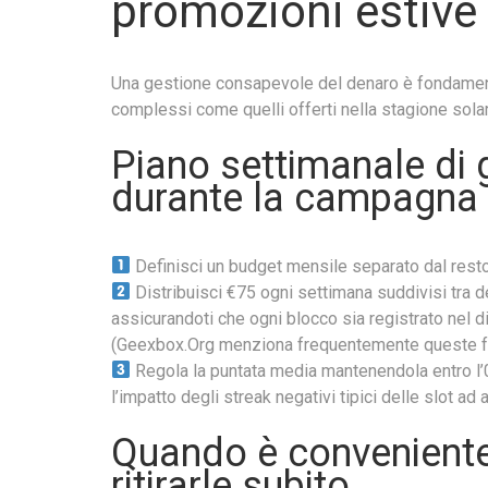
promozioni estive 
Una gestione consapevole del denaro è fondament
complessi come quelli offerti nella stagione sola
Piano settimanale di 
durante la campagna 
Definisci un budget mensile separato dal rest
Distribuisci €75 ogni settimana suddivisi tra de
assicurandoti che ogni blocco sia registrato nel d
(Geexbox.Org menziona frequentemente queste fun
Regola la puntata media mantenendola entro l’​0
l’impatto degli streak negativi tipici delle slot ad al
Quando è conveniente r
ritirarle subito