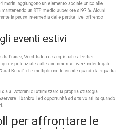
tori marini aggiungono un elemento sociale unico alle
ea mantenendo un RTP medio superiore al 97 %. Alcuni
ante la pausa intermedia delle partite live, offrendo
li eventi estivi
r de France, Wimbledon o campionati calcistici
o quote potenziate sulle scommesse over/under legate
Goal Boost” che moltiplicano le vincite quando la squadra
 sia ai veterani di ottimizzare la propria strategia
ervare il bankroll ed opportunità ad alta volatilità quando
i.
ll per affrontare le