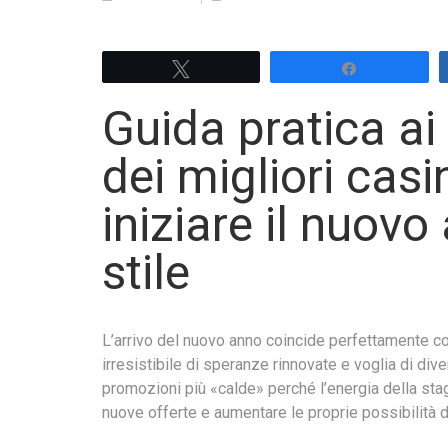
Tweet
Share
Guida pratica ai
dei migliori casi
iniziare il nuov
stile
L’arrivo del nuovo anno coincide perfettamente co
irresistibile di speranze rinnovate e voglia di dive
promozioni più «calde» perché l’energia della sta
nuove offerte e aumentare le proprie possibilità di