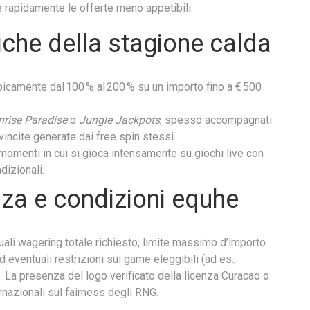
e rapidamente le offerte meno appetibili.
iche della stagione calda
camente dal 100 % al 200 % su un importo fino a € 500
nrise Paradise
o
Jungle Jackpots
, spesso accompagnati
vincite generate dai free spin stessi.
momenti in cui si gioca intensamente su giochi live con
adizionali.
nza e condizioni equhe
ali wagering totale richiesto, limite massimo d’importo
d eventuali restrizioni sui game eleggibili (ad es.,
. La presenza del logo verificato della licenza Curacao o
rnazionali sul fairness degli RNG.