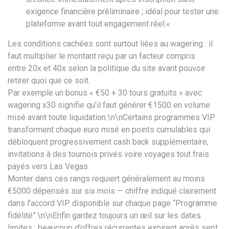
exigence financière préliminaire ; idéal pour tester une
plateforme avant tout engagement réel.«
Les conditions cachées sont surtout liées au wagering : il
faut multiplier le montant reçu par un facteur compris
entre 20x et 40x selon la politique du site avant pouvoir
retirer quoi que ce soit.
Par exemple un bonus « €50 + 30 tours gratuits » avec
wagering x30 signifie qu’il faut générer €1500 en volume
misé avant toute liquidation.\n\nCertains programmes VIP
transforment chaque euro misé en points cumulables qui
débloquent progressivement cash back supplémentaire,
invitations à des tournois privés voire voyages tout frais
payés vers Las Vegas.
Monter dans ces rangs requiert généralement au moins
€5000 dépensés sur six mois — chiffre indiqué clairement
dans l’accord VIP disponible sur chaque page “Programme
fidélité”.\n\nEnfin gardez toujours un œil sur les dates
limites : beaucoup d’offres récurrentes expirent après sept