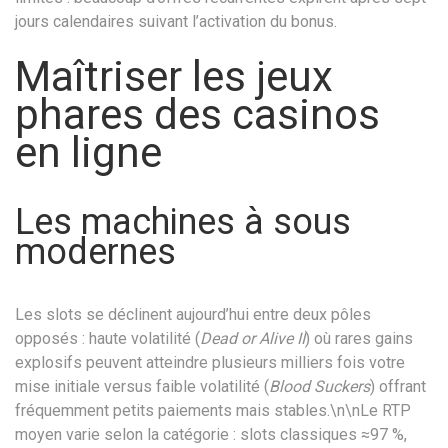
jours calendaires suivant l’activation du bonus.
Maîtriser les jeux
phares des casinos
en ligne
Les machines à sous
modernes
Les slots se déclinent aujourd’hui entre deux pôles
opposés : haute volatilité (
Dead or Alive II
) où rares gains
explosifs peuvent atteindre plusieurs milliers fois votre
mise initiale versus faible volatilité (
Blood Suckers
) offrant
fréquemment petits paiements mais stables.\n\nLe RTP
moyen varie selon la catégorie : slots classiques ≈97 %,