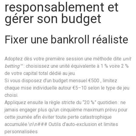
responsablement et
gérer son budget
Fixer une bankroll réaliste
Adoptez dès votre première session une méthode dite
unit
betting™
: choisissez une unité équivalente à 1 % voire 2 %
de votre capital total dédié au jeu.
Si vous disposez d’un budget mensuel €500 , limitez
chaque mise individuelle autour €5–10 selon le type de jeu
choisi.
Appliquez ensuite la règle stricte du “20 %” quotidien : ne
jamais engager plus qu’un cinquième maximum prévu pour
cette journée afin éviter toute perte catastrophique
accumulée.\n\n### Outils d’auto‑exclusion et limites
personnalisées