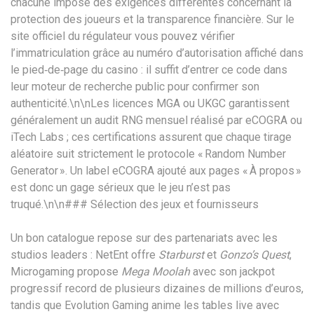
chacune impose des exigences différentes concernant la
protection des joueurs et la transparence financière. Sur le
site officiel du régulateur vous pouvez vérifier
l’immatriculation grâce au numéro d’autorisation affiché dans
le pied‑de‑page du casino : il suffit d’entrer ce code dans
leur moteur de recherche public pour confirmer son
authenticité.\n\nLes licences MGA ou UKGC garantissent
généralement un audit RNG mensuel réalisé par eCOGRA ou
iTech Labs ; ces certifications assurent que chaque tirage
aléatoire suit strictement le protocole « Random Number
Generator ». Un label eCOGRA ajouté aux pages « À propos »
est donc un gage sérieux que le jeu n’est pas
truqué.\n\n### Sélection des jeux et fournisseurs
Un bon catalogue repose sur des partenariats avec les
studios leaders : NetEnt offre
Starburst
et
Gonzo’s Quest
,
Microgaming propose
Mega Moolah
avec son jackpot
progressif record de plusieurs dizaines de millions d’euros,
tandis que Evolution Gaming anime les tables live avec