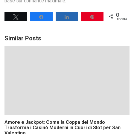
basé sur confiance maximale.​
0
Tweet
Share
Share
Pin
SHARES
Similar Posts
Amore e Jackpot: Come la Coppa del Mondo
Trasforma i Casinò Moderni in Cuori di Slot per San
Valentino