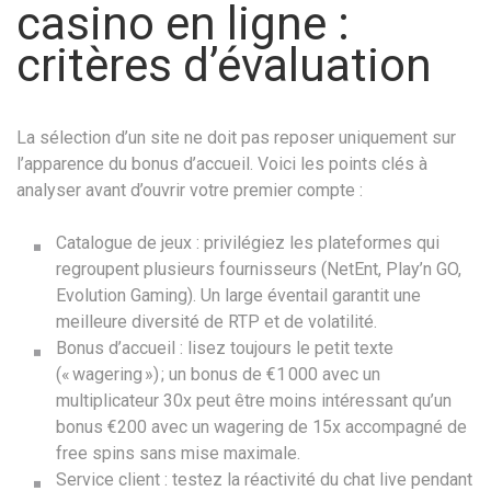
casino en ligne :
critères d’évaluation
La sélection d’un site ne doit pas reposer uniquement sur
l’apparence du bonus d’accueil. Voici les points clés à
analyser avant d’ouvrir votre premier compte :
Catalogue de jeux : privilégiez les plateformes qui
regroupent plusieurs fournisseurs (NetEnt, Play’n GO,
Evolution Gaming). Un large éventail garantit une
meilleure diversité de RTP et de volatilité.
Bonus d’accueil : lisez toujours le petit texte
(« wagering ») ; un bonus de €1 000 avec un
multiplicateur 30x peut être moins intéressant qu’un
bonus €200 avec un wagering de 15x accompagné de
free spins sans mise maximale.
Service client : testez la réactivité du chat live pendant