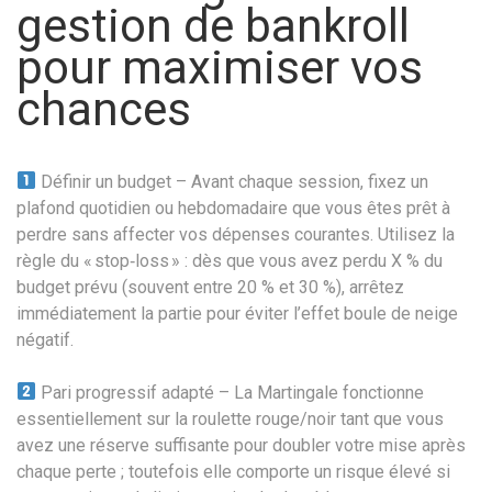
gestion de bankroll
pour maximiser vos
chances
Définir un budget – Avant chaque session, fixez un
plafond quotidien ou hebdomadaire que vous êtes prêt à
perdre sans affecter vos dépenses courantes. Utilisez la
règle du « stop‑loss » : dès que vous avez perdu X % du
budget prévu (souvent entre 20 % et 30 %), arrêtez
immédiatement la partie pour éviter l’effet boule de neige
négatif.
Pari progressif adapté – La Martingale fonctionne
essentiellement sur la roulette rouge/noir tant que vous
avez une réserve suffisante pour doubler votre mise après
chaque perte ; toutefois elle comporte un risque élevé si