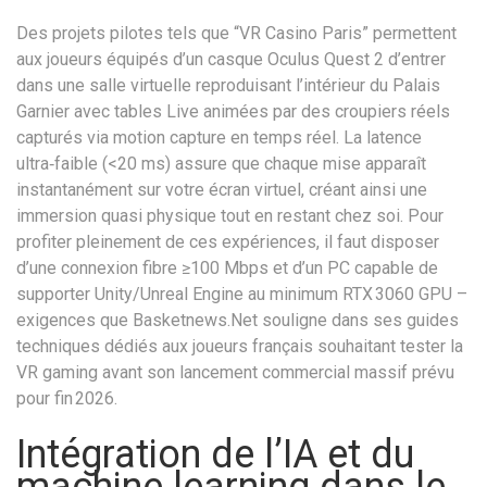
Des projets pilotes tels que “VR Casino Paris” permettent
aux joueurs équipés d’un casque Oculus Quest 2 d’entrer
dans une salle virtuelle reproduisant l’intérieur du Palais
Garnier avec tables Live animées par des croupiers réels
capturés via motion capture en temps réel. La latence
ultra‑faible (<20 ms) assure que chaque mise apparaît
instantanément sur votre écran virtuel, créant ainsi une
immersion quasi physique tout en restant chez soi. Pour
profiter pleinement de ces expériences, il faut disposer
d’une connexion fibre ≥100 Mbps et d’un PC capable de
supporter Unity/Unreal Engine au minimum RTX 3060 GPU –
exigences que Basketnews.Net souligne dans ses guides
techniques dédiés aux joueurs français souhaitant tester la
VR gaming avant son lancement commercial massif prévu
pour fin 2026.
Intégration de l’IA et du