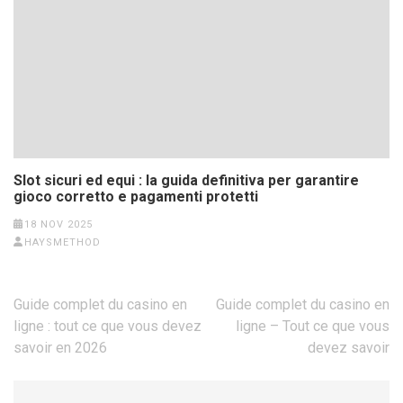
Slot sicuri ed equi : la guida definitiva per garantire
gioco corretto e pagamenti protetti
18 NOV 2025
HAYSMETHOD
Post
Guide complet du casino en
Guide complet du casino en
navigation
ligne : tout ce que vous devez
ligne – Tout ce que vous
savoir en 2026
devez savoir