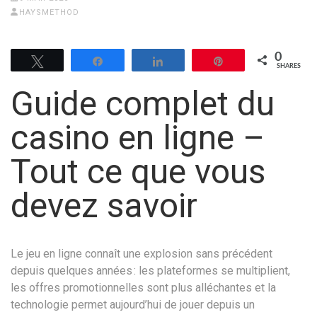
HAYSMETHOD
0
Tweet
Share
Share
Pin
SHARES
Guide complet du
casino en ligne –
Tout ce que vous
devez savoir
Le jeu en ligne connaît une explosion sans précédent
depuis quelques années : les plateformes se multiplient,
les offres promotionnelles sont plus alléchantes et la
technologie permet aujourd’hui de jouer depuis un