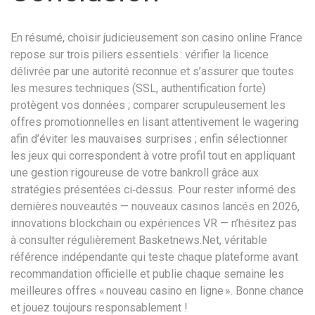
En résumé, choisir judicieusement son casino online France
repose sur trois piliers essentiels : vérifier la licence
délivrée par une autorité reconnue et s’assurer que toutes
les mesures techniques (SSL, authentification forte)
protègent vos données ; comparer scrupuleusement les
offres promotionnelles en lisant attentivement le wagering
afin d’éviter les mauvaises surprises ; enfin sélectionner
les jeux qui correspondent à votre profil tout en appliquant
une gestion rigoureuse de votre bankroll grâce aux
stratégies présentées ci‑dessus. Pour rester informé des
dernières nouveautés — nouveaux casinos lancés en 2026,
innovations blockchain ou expériences VR — n’hésitez pas
à consulter régulièrement Basketnews.Net, véritable
référence indépendante qui teste chaque plateforme avant
recommandation officielle et publie chaque semaine les
meilleures offres « nouveau casino en ligne ». Bonne chance
et jouez toujours responsablement !