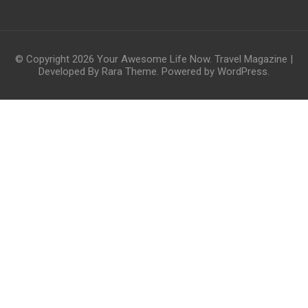
© Copyright 2026
Your Awesome Life Now
.
Travel Magazine |
Developed By
Rara Theme
. Powered by
WordPress
.