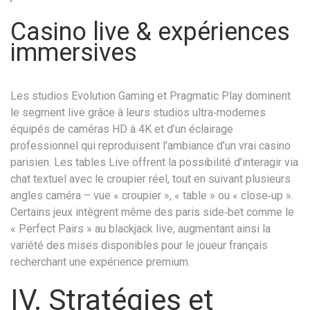
Casino live & expériences
immersives
Les studios Evolution Gaming et Pragmatic Play dominent
le segment live grâce à leurs studios ultra‑modernes
équipés de caméras HD à 4K et d’un éclairage
professionnel qui reproduisent l’ambiance d’un vrai casino
parisien. Les tables Live offrent la possibilité d’interagir via
chat textuel avec le croupier réel, tout en suivant plusieurs
angles caméra – vue « croupier », « table » ou « close‑up ».
Certains jeux intègrent même des paris side‑bet comme le
« Perfect Pairs » au blackjack live, augmentant ainsi la
variété des mises disponibles pour le joueur français
recherchant une expérience premium.
IV. Stratégies et