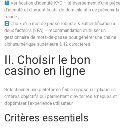
Vérification d’identité KYC – téléversement d’une pièce
d’identité et d’un justificatif de domicile afin de prévenir la
fraude ;
Choix d’un mot de passe robuste & authentification à
deux facteurs (2FA) – recommandation d’utiliser un
gestionnaire de mots‑de‑passe pour générer une chaîne
alphanumérique supérieure à 12 caractères.
II. Choisir le bon
casino en ligne
Sélectionner une plateforme fiable repose sur plusieurs
critères objectifs qui permettent d’éviter les arnaques et
d’optimiser l’expérience utilisateur.
Critères essentiels