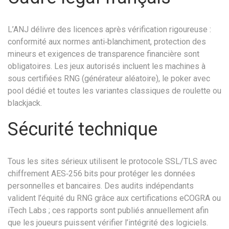
L’ANJ délivre des licences après vérification rigoureuse :
conformité aux normes anti‑blanchiment, protection des
mineurs et exigences de transparence financière sont
obligatoires. Les jeux autorisés incluent les machines à
sous certifiées RNG (générateur aléatoire), le poker avec
pool dédié et toutes les variantes classiques de roulette ou
blackjack.
Sécurité technique
Tous les sites sérieux utilisent le protocole SSL/TLS avec
chiffrement AES‑256 bits pour protéger les données
personnelles et bancaires. Des audits indépendants
valident l’équité du RNG grâce aux certifications eCOGRA ou
iTech Labs ; ces rapports sont publiés annuellement afin
que les joueurs puissent vérifier l’intégrité des logiciels.