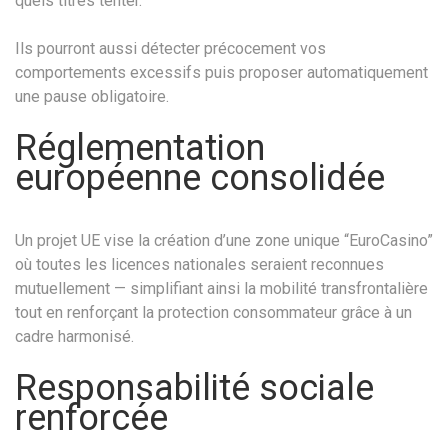
quels titres tenter.
Ils pourront aussi détecter précocement vos
comportements excessifs puis proposer automatiquement
une pause obligatoire.
Réglementation
européenne consolidée
Un projet UE vise la création d’une zone unique “EuroCasino”
où toutes les licences nationales seraient reconnues
mutuellement — simplifiant ainsi la mobilité transfrontalière
tout en renforçant la protection consommateur grâce à un
cadre harmonisé.
Responsabilité sociale
renforcée