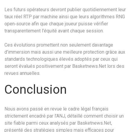
Les futurs opérateurs devront publier quotidiennement leur
taux réel RTP par machine ainsi que leurs algorithmes RNG
open‑source afin que chaque joueur puisse vérifier
transparentement l’équité avant chaque session.
Ces évolutions promettent non seulement davantage
d’immersion mais aussi une meilleure protection grâce aux
standards technologiques élevés adoptés par ceux qui
seront évalués positivement par Basketnews.Net lors des
revues annuelles.
Conclusion
Nous avons passé en revue le cadre légal français
strictement encadré par l’ANJ, détaillé comment choisir un
site fiable parmi ceux analysés par Basketnews.Net,
présenté des stratégies simples mais efficaces pour