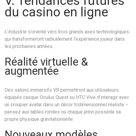
V. Tendances futures
du casino en ligne
L’industrie s’oriente vers trois grands axes technologiques
qui transformeront radicalement l’expérience joueur dans
les prochaines années.
Réalité virtuelle &
augmentée
Des salons immersifs VR permettront aux utilisateurs
équipés casque Oculus Quest ou HTC Vive d’interagir avec
un croupier avatar dans un décor tridimensionnel réaliste –
pensez aux tables rondes où chaque jeton possède sa
propre physique gravitationnelle.
Nouveaux modèles