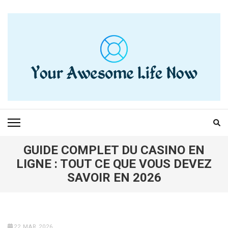
Skip
to
content
(Press
Enter)
YOUR AWESOME LIFE
living life to the fullest
NOW
GUIDE COMPLET DU CASINO EN
LIGNE : TOUT CE QUE VOUS DEVEZ
SAVOIR EN 2026
22 MAR 2026