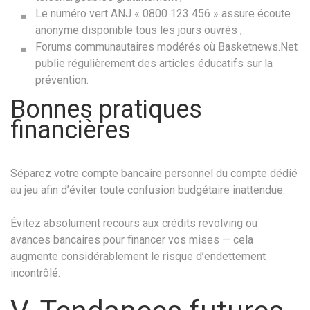
Le numéro vert ANJ « 0800 123 456 » assure écoute
anonyme disponible tous les jours ouvrés ;
Forums communautaires modérés où Basketnews.Net
publie régulièrement des articles éducatifs sur la
prévention.
Bonnes pratiques
financières
Séparez votre compte bancaire personnel du compte dédié
au jeu afin d’éviter toute confusion budgétaire inattendue.
Évitez absolument recours aux crédits revolving ou
avances bancaires pour financer vos mises — cela
augmente considérablement le risque d’endettement
incontrôlé.