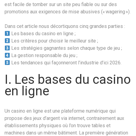
est facile de tomber sur un site peu fiable ou sur des
promotions aux exigences de mise abusives (« wagering »).
Dans cet article nous décortiquons cinq grandes parties :
Les bases du casino en ligne ;
Les critères pour choisir le meilleur site ;
Les stratégies gagnantes selon chaque type de jeu ;
La gestion responsable du jeu ;
Les tendances qui façonneront l’industrie d’ici 2026.
I. Les bases du casino
en ligne
Un casino en ligne est une plateforme numérique qui
propose des jeux d’argent via internet, contrairement aux
établissements physiques où l’on trouve tables et
machines dans un même bâtiment. La première génération