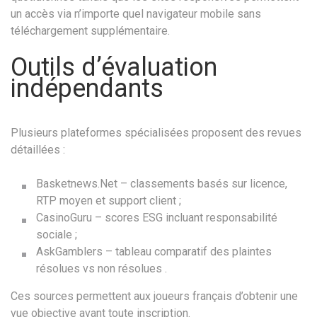
un accès via n’importe quel navigateur mobile sans
téléchargement supplémentaire.
Outils d’évaluation
indépendants
Plusieurs plateformes spécialisées proposent des revues
détaillées :
Basketnews.Net – classements basés sur licence,
RTP moyen et support client ;
CasinoGuru – scores ESG incluant responsabilité
sociale ;
AskGamblers – tableau comparatif des plaintes
résolues vs non résolues .
Ces sources permettent aux joueurs français d’obtenir une
vue objective avant toute inscription.