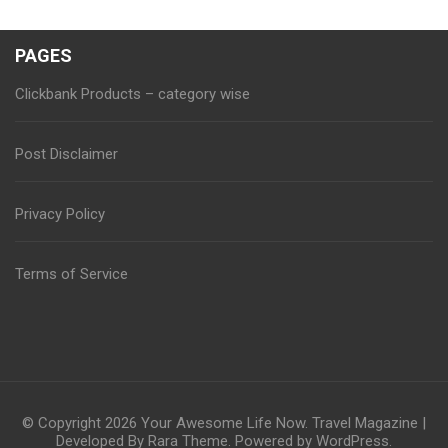
PAGES
Clickbank Products – category wise
Post Disclaimer
Privacy Policy
Terms of Service
© Copyright 2026
Your Awesome Life Now
.
Travel Magazine |
Developed By
Rara Theme
. Powered by
WordPress
.