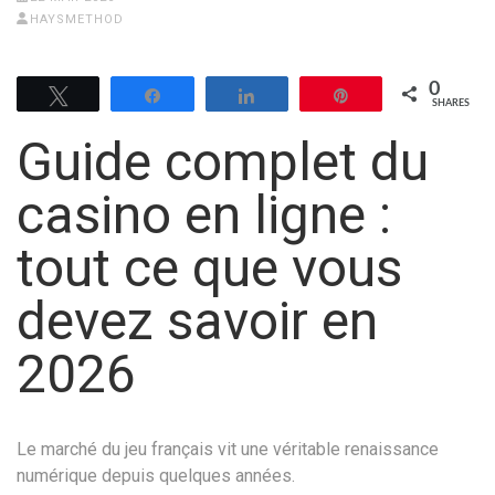
HAYSMETHOD
0
Tweet
Share
Share
Pin
SHARES
Guide complet du
casino en ligne :
tout ce que vous
devez savoir en
2026
Le marché du jeu français vit une véritable renaissance
numérique depuis quelques années.