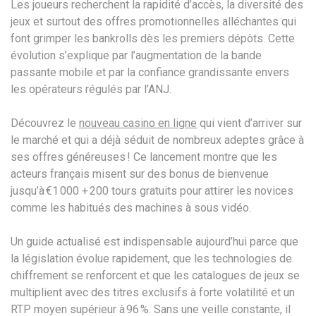
Les joueurs recherchent la rapidité d’accès, la diversité des
jeux et surtout des offres promotionnelles alléchantes qui
font grimper les bankrolls dès les premiers dépôts. Cette
évolution s’explique par l’augmentation de la bande
passante mobile et par la confiance grandissante envers
les opérateurs régulés par l’ANJ.
Découvrez le
nouveau casino en ligne
qui vient d’arriver sur
le marché et qui a déjà séduit de nombreux adeptes grâce à
ses offres généreuses ! Ce lancement montre que les
acteurs français misent sur des bonus de bienvenue
jusqu’à €1 000 + 200 tours gratuits pour attirer les novices
comme les habitués des machines à sous vidéo.
Un guide actualisé est indispensable aujourd’hui parce que
la législation évolue rapidement, que les technologies de
chiffrement se renforcent et que les catalogues de jeux se
multiplient avec des titres exclusifs à forte volatilité et un
RTP moyen supérieur à 96 %. Sans une veille constante, il