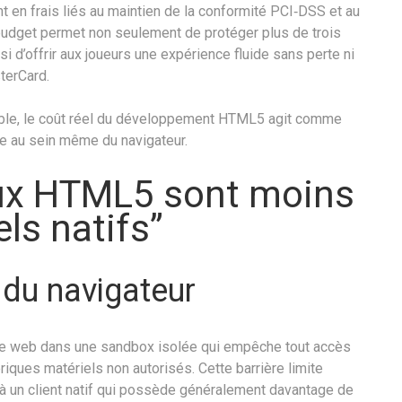
n frais liés au maintien de la conformité PCI‑DSS et au
 budget permet non seulement de protéger plus de trois
d’offrir aux joueurs une expérience fluide sans perte ni
erCard.​
eable, le coût réel du développement HTML5 agit comme
ère au sein même du navigateur.
eux HTML5 sont moins
els natifs”
 du navigateur
e web dans une sandbox isolée qui empêche tout accès
riques matériels non autorisés. Cette barrière limite
à un client natif qui possède généralement davantage de