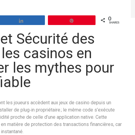
0
Share
Pin
SHARES
t Sécurité des
les casinos en
ier les mythes pour
iable
nt les joueurs accèdent aux jeux de casino depuis un
staller de plug‑in propriétaire ; le même code s’exécute
ité proche de celle d’une application native. Cette
en matière de protection des transactions financières, car
 instantané.