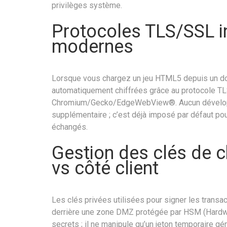
privilèges système.
Protocoles TLS/SSL i
modernes
Lorsque vous chargez un jeu HTML5 depuis un d
automatiquement chiffrées grâce au protocole TL
Chromium/Gecko/EdgeWebView®. Aucun développe
supplémentaire ; c’est déjà imposé par défaut pour 
échangés.
Gestion des clés de c
vs côté client
Les clés privées utilisées pour signer les trans
derrière une zone DMZ protégée par HSM (Hardwar
secrets ; il ne manipule qu’un jeton temporaire gé