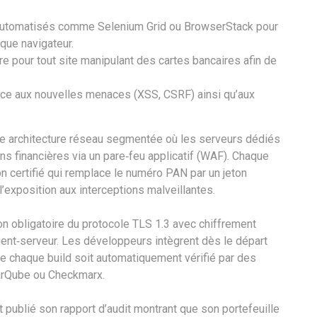
ls automatisés comme Selenium Grid ou BrowserStack pour
aque navigateur.
ire pour tout site manipulant des cartes bancaires afin de
face aux nouvelles menaces (XSS, CSRF) ainsi qu’aux
e architecture réseau segmentée où les serveurs dédiés
ns financières via un pare‑feu applicatif (WAF). Chaque
n certifié qui remplace le numéro PAN par un jeton
l’exposition aux interceptions malveillantes.​
ion obligatoire du protocole TLS 1.3 avec chiffrement
nt‑serveur. Les développeurs intègrent dès le départ
e chaque build soit automatiquement vérifié par des
rQube ou Checkmarx.​
publié son rapport d’audit montrant que son portefeuille