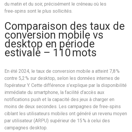
du matin et du soir, précisément le créneau où les
free‑spins sont le plus sollicités.
Comparaison des taux de
conversion mobile vs
desktop en période
estivale – 110 mots
En été 2024, le taux de conversion mobile a atteint 7,8 %
contre 5,2 % sur desktop, selon les données internes de
l’opérateur Y. Cette différence s’explique par la disponibilité
immédiate du smartphone, la facilité d’accès aux
notifications push et la capacité des jeux à charger en
moins de deux secondes. Les campagnes de free‑spins
ciblant les utilisateurs mobiles ont généré un revenu moyen
par utilisateur (ARPU) supérieur de 15 % à celui des
campagnes desktop.