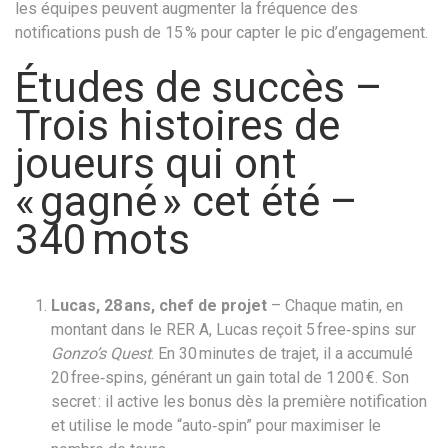
les équipes peuvent augmenter la fréquence des
notifications push de 15 % pour capter le pic d’engagement.
Études de succès –
Trois histoires de
joueurs qui ont
« gagné » cet été –
340 mots
Lucas, 28 ans, chef de projet
– Chaque matin, en
montant dans le RER A, Lucas reçoit 5 free‑spins sur
Gonzo’s Quest
. En 30 minutes de trajet, il a accumulé
20 free‑spins, générant un gain total de 1 200 €. Son
secret : il active les bonus dès la première notification
et utilise le mode “auto‑spin” pour maximiser le