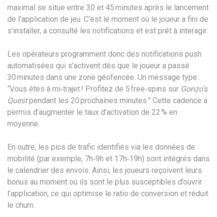
maximal se situe entre 30 et 45 minutes après le lancement
de l’application de jeu. C’est le moment où le joueur a fini de
s’installer, a consulté les notifications et est prêt à interagir.
Les opérateurs programment donc des notifications push
automatisées qui s’activent dès que le joueur a passé
30 minutes dans une zone géofencée. Un message type :
“Vous êtes à mi‑trajet ! Profitez de 5 free‑spins sur
Gonzo’s
Quest
pendant les 20 prochaines minutes.” Cette cadence a
permis d’augmenter le taux d’activation de 22 % en
moyenne.
En outre, les pics de trafic identifiés via les données de
mobilité (par exemple, 7h‑9h et 17h‑19h) sont intégrés dans
le calendrier des envois. Ainsi, les joueurs reçoivent leurs
bonus au moment où ils sont le plus susceptibles d’ouvrir
l’application, ce qui optimise le ratio de conversion et réduit
le churn.