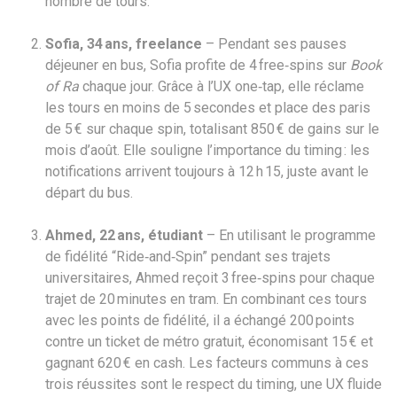
nombre de tours.
Sofia, 34 ans, freelance
– Pendant ses pauses
déjeuner en bus, Sofia profite de 4 free‑spins sur
Book
of Ra
chaque jour. Grâce à l’UX one‑tap, elle réclame
les tours en moins de 5 secondes et place des paris
de 5 € sur chaque spin, totalisant 850 € de gains sur le
mois d’août. Elle souligne l’importance du timing : les
notifications arrivent toujours à 12 h 15, juste avant le
départ du bus.
Ahmed, 22 ans, étudiant
– En utilisant le programme
de fidélité “Ride‑and‑Spin” pendant ses trajets
universitaires, Ahmed reçoit 3 free‑spins pour chaque
trajet de 20 minutes en tram. En combinant ces tours
avec les points de fidélité, il a échangé 200 points
contre un ticket de métro gratuit, économisant 15 € et
gagnant 620 € en cash. Les facteurs communs à ces
trois réussites sont le respect du timing, une UX fluide