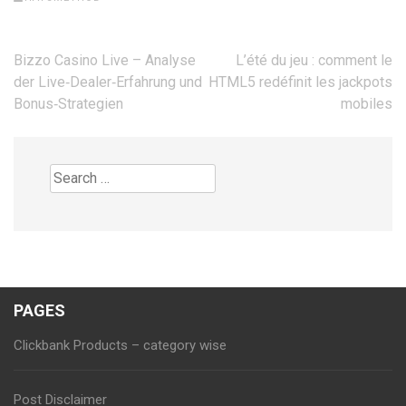
Post
Bizzo Casino Live – Analyse
L’été du jeu : comment le
navigation
der Live‑Dealer‑Erfahrung und
HTML5 redéfinit les jackpots
Bonus‑Strategien
mobiles
Search
for:
PAGES
Clickbank Products – category wise
Post Disclaimer