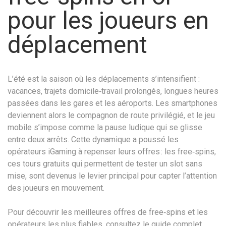
pour les joueurs en
déplacement
L’été est la saison où les déplacements s’intensifient :
vacances, trajets domicile‑travail prolongés, longues heures
passées dans les gares et les aéroports. Les smartphones
deviennent alors le compagnon de route privilégié, et le jeu
mobile s’impose comme la pause ludique qui se glisse
entre deux arrêts. Cette dynamique a poussé les
opérateurs iGaming à repenser leurs offres : les free‑spins,
ces tours gratuits qui permettent de tester un slot sans
mise, sont devenus le levier principal pour capter l’attention
des joueurs en mouvement.
Pour découvrir les meilleures offres de free‑spins et les
opérateurs les plus fiables, consultez le guide complet