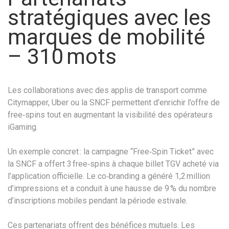
stratégiques avec les
marques de mobilité
– 310 mots
Les collaborations avec des applis de transport comme
Citymapper, Uber ou la SNCF permettent d’enrichir l’offre de
free‑spins tout en augmentant la visibilité des opérateurs
iGaming.
Un exemple concret : la campagne “Free‑Spin Ticket” avec
la SNCF a offert 3 free‑spins à chaque billet TGV acheté via
l’application officielle. Le co‑branding a généré 1,2 million
d’impressions et a conduit à une hausse de 9 % du nombre
d’inscriptions mobiles pendant la période estivale.
Ces partenariats offrent des bénéfices mutuels. Les