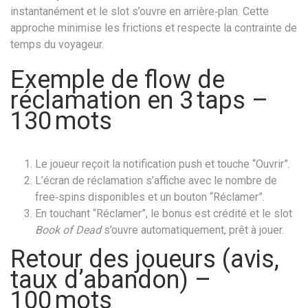
instantanément et le slot s’ouvre en arrière‑plan. Cette
approche minimise les frictions et respecte la contrainte de
temps du voyageur.
Exemple de flow de
réclamation en 3 taps –
130 mots
Le joueur reçoit la notification push et touche “Ouvrir”.
L’écran de réclamation s’affiche avec le nombre de
free‑spins disponibles et un bouton “Réclamer”.
En touchant “Réclamer”, le bonus est crédité et le slot
Book of Dead
s’ouvre automatiquement, prêt à jouer.
Retour des joueurs (avis,
taux d’abandon) –
100 mots