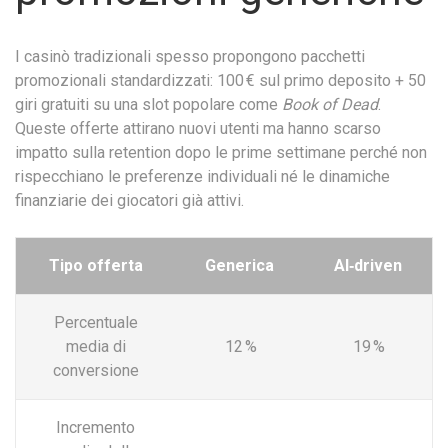
I casinò tradizionali spesso propongono pacchetti
promozionali standardizzati: 100 € sul primo deposito + 50
giri gratuiti su una slot popolare come
Book of Dead
.
Queste offerte attirano nuovi utenti ma hanno scarso
impatto sulla retention dopo le prime settimane perché non
rispecchiano le preferenze individuali né le dinamiche
finanziarie dei giocatori già attivi.
Tipo offerta
Generica
AI‑driven
Percentuale
media di
12 %
19 %
conversione
Incremento