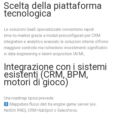
Scelta della piattaforma
tecnologica
Le soluzioni SaaS specializzate consentono rapidi
time‑to‑market grazie a moduli preconfigurati per CRM
integration e analytics avanzati; le soluzioni interne offrono
maggiore controllo ma richiedono investimenti significativi
in data engineering e talent acquisition IA/ML.
Integrazione con i sistemi
esistenti (CRM, BPM,
motori di gioco)
Una roadmap tipica prevede:
Mappatura flussi dati tra engine game server (es.:
NetEnt RNG), CRM HubSpot o Salesforce,