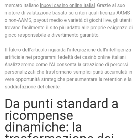
mercato italiano [
nuovi casino online italia
]. Grazie al suo
motore di valutazione basato su criteri quali licenza AAMS
o non‑AAMS, payout medio e varietà di giochi live, gli utenti
trovano facilmente il sito più adatto alle proprie esigenze di
gioco responsabile e divertimento garantito.
Il fulcro dell’articolo riguarda l’integrazione dell’intelligenza
artificiale nei programmi fedeltà dei casinò online italiani.
Analizzeremo come l’AI consenta la creazione di percorsi
personalizzati che trasformano semplici punti accumulati in
vere opportunità strategiche per aumentare la retention e la
soddisfazione del cliente.
Da punti standard a
ricompense
dinamiche: la