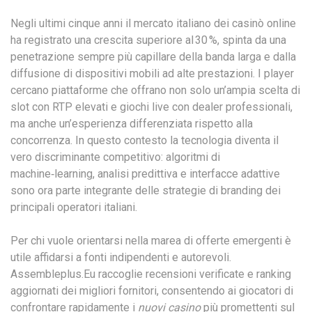
Negli ultimi cinque anni il mercato italiano dei casinò online
ha registrato una crescita superiore al 30 %, spinta da una
penetrazione sempre più capillare della banda larga e dalla
diffusione di dispositivi mobili ad alte prestazioni. I player
cercano piattaforme che offrano non solo un’ampia scelta di
slot con RTP elevati e giochi live con dealer professionali,
ma anche un’esperienza differenziata rispetto alla
concorrenza. In questo contesto la tecnologia diventa il
vero discriminante competitivo: algoritmi di
machine‑learning, analisi predittiva e interfacce adattive
sono ora parte integrante delle strategie di branding dei
principali operatori italiani.
Per chi vuole orientarsi nella marea di offerte emergenti è
utile affidarsi a fonti indipendenti e autorevoli.
Assembleplus.Eu raccoglie recensioni verificate e ranking
aggiornati dei migliori fornitori, consentendo ai giocatori di
confrontare rapidamente i
nuovi casino
più promettenti sul