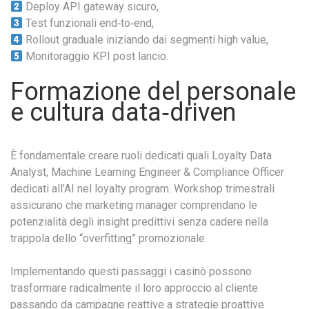
Deploy API gateway sicuro,
Test funzionali end‑to‑end,
Rollout graduale iniziando dai segmenti high value,
Monitoraggio KPI post lancio.
Formazione del personale
e cultura data‑driven
È fondamentale creare ruoli dedicati quali Loyalty Data
Analyst, Machine Learning Engineer & Compliance Officer
dedicati all’AI nel loyalty program. Workshop trimestrali
assicurano che marketing manager comprendano le
potenzialità degli insight predittivi senza cadere nella
trappola dello “overfitting” promozionale.
Implementando questi passaggi i casinò possono
trasformare radicalmente il loro approccio al cliente
passando da campagne reattive a strategie proattive