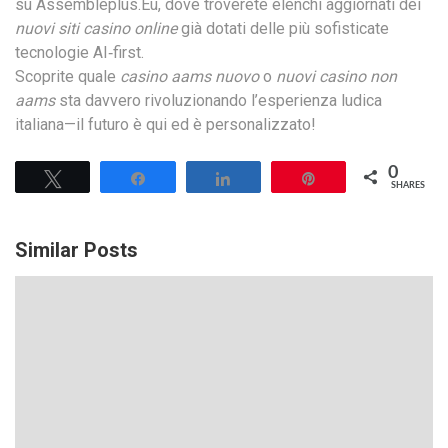
su Assembleplus.Eu, dove troverete elenchi aggiornati dei
nuovi siti casino online
già dotati delle più sofisticate
tecnologie AI‐first.
Scoprite quale
casino aams nuovo
o
nuovi casino non
aams
sta davvero rivoluzionando l’esperienza ludica
italiana—il futuro è qui ed è personalizzato!
0
Tweet
Share
Share
Pin
SHARES
Similar Posts