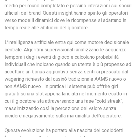
medio per round completato e persino interazioni sui social
ufficiali del brand. Questi insight hanno spinto gli operatori
verso modelli dinamici dove le ricompense si adattano in
tempo reale alle abitudini del giocatore.
L’intelligenza artificiale entra qui come motore decisionale
centrale. Algoritmi supervisionati analizzano le sequenze
temporali degli eventi di gioco e calcolano probabilità
individuali che indicano quando un utente è più propenso ad
accettare un bonus aggiuntivo senza sentirsi pressato dal
wagering richiesto dal casinò tradizionale AAMS nuovo o
non AAMS nuovo . In pratica il sistema può offrire giri
gratuiti su una slot appena lanciata nel momento esatto in
cui il giocatore sta attraversando una fase “cold streak”,
massimizzando così la percezione del valore senza
incidere negativamente sulla marginalità dell’operatore.
Questa evoluzione ha portato alla nascita dei cosiddetti