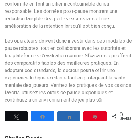
conformité en font un pilier incontournable du jeu
responsable. Les données post‑pause montrent une
réduction tangible des pertes excessives et une
amélioration de la rétention lorsqu’il est bien conçu.
Les opérateurs doivent donc investir dans des modules de
pause robustes, tout en collaborant avec les autorités et
les plateformes d’évaluation comme Nfcacares, qui offrent
des comparatifs fiables des meilleures pratiques. En
adoptant ces standards, le secteur pourra offrir une
expérience ludique excitante tout en protégeant la santé
mentale des joueurs. Vérifiez les pratiques de vos casinos
favoris, utilisez les outils de pause disponibles et
contribuez à un environnement de jeu plus sûr.
0
Tweet
Share
Share
Pin
SHARES