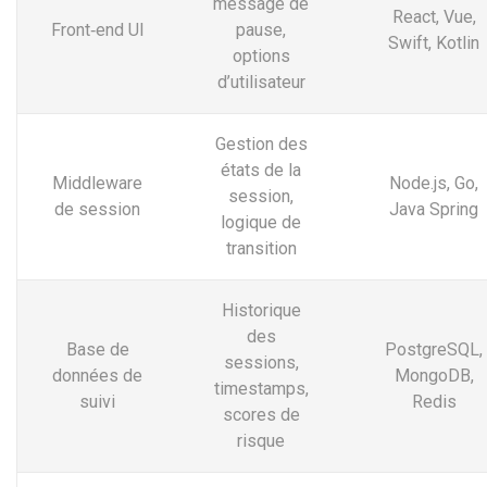
message de
React, Vue,
Front‑end UI
pause,
Swift, Kotlin
options
d’utilisateur
Gestion des
états de la
Middleware
Node.js, Go,
session,
de session
Java Spring
logique de
transition
Historique
des
Base de
PostgreSQL,
sessions,
données de
MongoDB,
timestamps,
suivi
Redis
scores de
risque