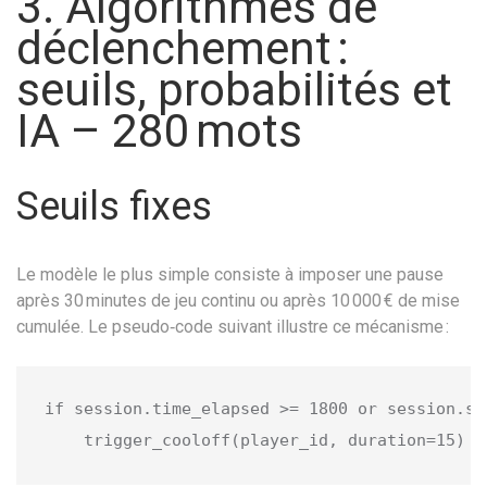
3. Algorithmes de
déclenchement :
seuils, probabilités et
IA – 280 mots
Seuils fixes
Le modèle le plus simple consiste à imposer une pause
après 30 minutes de jeu continu ou après 10 000 € de mise
cumulée. Le pseudo‑code suivant illustre ce mécanisme :
if session.time_elapsed >= 1800 or session.st