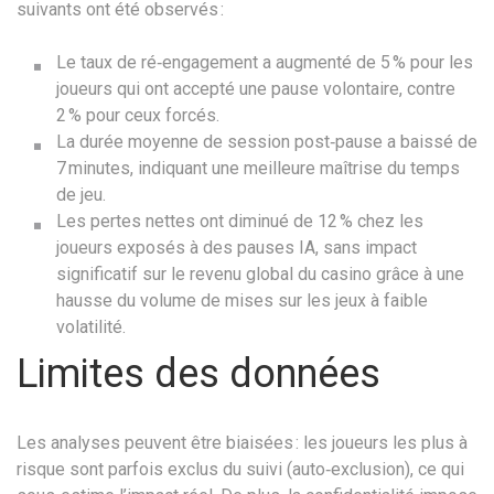
suivants ont été observés :
Le taux de ré‑engagement a augmenté de 5 % pour les
joueurs qui ont accepté une pause volontaire, contre
2 % pour ceux forcés.
La durée moyenne de session post‑pause a baissé de
7 minutes, indiquant une meilleure maîtrise du temps
de jeu.
Les pertes nettes ont diminué de 12 % chez les
joueurs exposés à des pauses IA, sans impact
significatif sur le revenu global du casino grâce à une
hausse du volume de mises sur les jeux à faible
volatilité.
Limites des données
Les analyses peuvent être biaisées : les joueurs les plus à
risque sont parfois exclus du suivi (auto‑exclusion), ce qui