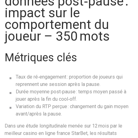
données post‑pause :
impact sur le
comportement du
joueur – 350 mots
Métriques clés
Taux de ré‑engagement : proportion de joueurs qui
reprennent une session après la pause.
Durée moyenne post‑pause : temps moyen passé à
jouer après la fin du cool‑off.
Variation du RTP perçue : changement du gain moyen
avant/après la pause.
Dans une étude longitudinale menée sur 12 mois par le
meilleur casino en ligne france StarBet, les résultats