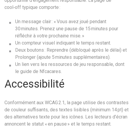
opportunité d’engagement responsable. La page de
cool‑off typique comporte :
Un message clair : « Vous avez joué pendant
30 minutes. Prenez une pause de 15 minutes pour
réfléchir à votre prochaine mise. »
Un compteur visuel indiquant le temps restant.
Deux boutons : Reprendre (débloqué après le délai) et
Prolonger (ajoute 5 minutes supplémentaires).
Un lien vers les ressources de jeu responsable, dont
le guide de Nfcacares.
Accessibilité
Conformément aux WCAG 2.1, la page utilise des contrastes
de couleur suffisants, des textes lisibles (minimum 14 pt) et
des alternatives texte pour les icônes. Les lecteurs d’écran
annoncent le statut « en pause » et le temps restant.