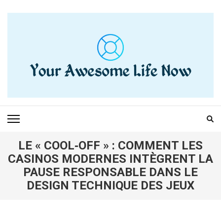
Skip
to
content
(Press
Enter)
YOUR AWESOME LIFE
living life to the fullest
NOW
LE « COOL‑OFF » : COMMENT LES
CASINOS MODERNES INTÈGRENT LA
PAUSE RESPONSABLE DANS LE
DESIGN TECHNIQUE DES JEUX