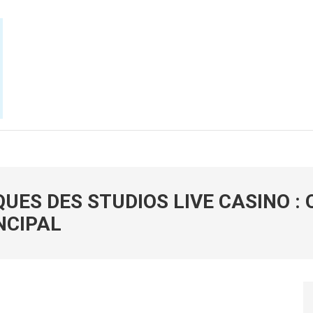
E NOW
UES DES STUDIOS LIVE CASINO :
NCIPAL