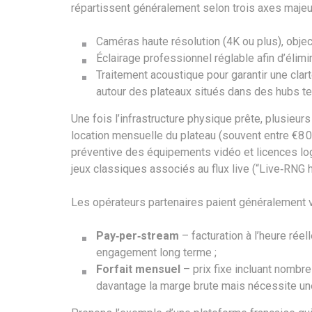
répartissent généralement selon trois axes majeur
Caméras haute résolution (4K ou plus), object
Éclairage professionnel réglable afin d’élimi
Traitement acoustique pour garantir une cla
autour des plateaux situés dans des hubs t
Une fois l’infrastructure physique prête, plusieurs
location mensuelle du plateau (souvent entre €8 0
préventive des équipements vidéo et licences log
jeux classiques associés au flux live (“Live‑RNG h
Les opérateurs partenaires paient généralement vi
Pay‑per‑stream
– facturation à l’heure réel
engagement long terme ;
Forfait mensuel
– prix fixe incluant nombr
davantage la marge brute mais nécessite une 