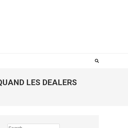
 QUAND LES DEALERS
Search