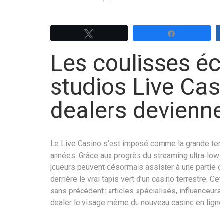
Tweet
Share
Les coulisses 
studios Live Cas
dealers devienne
Le Live Casino s’est imposé comme la grande ten
années. Grâce aux progrès du streaming ultra‑low
joueurs peuvent désormais assister à une partie 
derrière le vrai tapis vert d’un casino terrestre.
sans précédent : articles spécialisés, influenceu
dealer le visage même du nouveau casino en lign