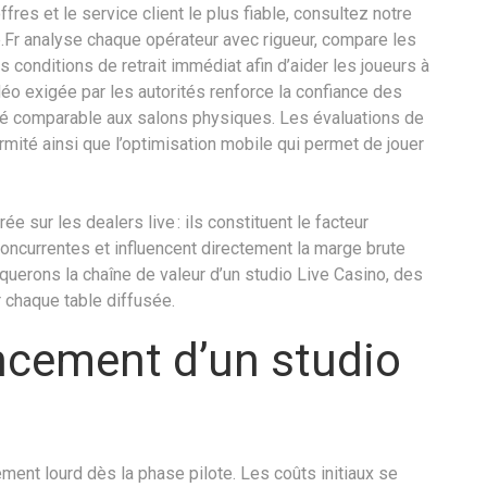
res et le service client le plus fiable, consultez notre
.Fr analyse chaque opérateur avec rigueur, compare les
 conditions de retrait immédiat afin d’aider les joueurs à
idéo exigée par les autorités renforce la confiance des
sé comparable aux salons physiques. Les évaluations de
rmité ainsi que l’optimisation mobile qui permet de jouer
 sur les dealers live : ils constituent le facteur
concurrentes et influencent directement la marge brute
tiquerons la chaîne de valeur d’un studio Live Casino, des
 chaque table diffusée.
ncement d’un studio
ment lourd dès la phase pilote. Les coûts initiaux se