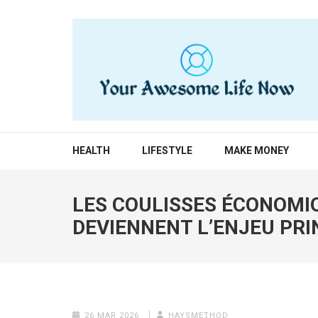
Skip
to
content
(Press
Enter)
YOUR AWESOME LIF
living life to the fullest
HEALTH
LIFESTYLE
MAKE MONEY
LES COULISSES ÉCONOMIQ
DEVIENNENT L’ENJEU PRI
26 MAR 2026
HAYSMETHOD