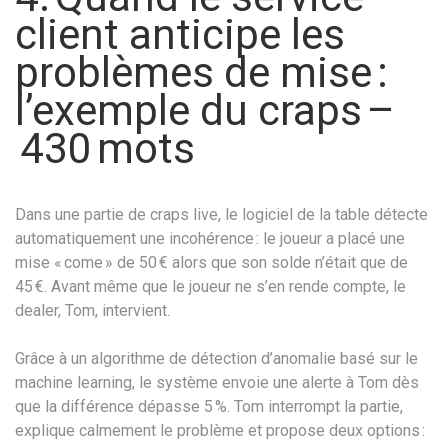
client anticipe les
problèmes de mise :
l’exemple du craps –
430 mots
Dans une partie de craps live, le logiciel de la table détecte
automatiquement une incohérence : le joueur a placé une
mise « come » de 50 € alors que son solde n’était que de
45 €. Avant même que le joueur ne s’en rende compte, le
dealer, Tom, intervient.
Grâce à un algorithme de détection d’anomalie basé sur le
machine learning, le système envoie une alerte à Tom dès
que la différence dépasse 5 %. Tom interrompt la partie,
explique calmement le problème et propose deux options :