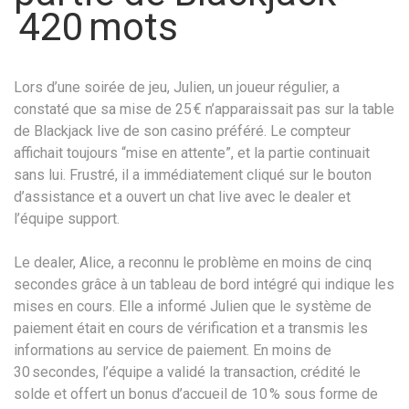
420 mots
Lors d’une soirée de jeu, Julien, un joueur régulier, a
constaté que sa mise de 25 € n’apparaissait pas sur la table
de Blackjack live de son casino préféré. Le compteur
affichait toujours “mise en attente”, et la partie continuait
sans lui. Frustré, il a immédiatement cliqué sur le bouton
d’assistance et a ouvert un chat live avec le dealer et
l’équipe support.
Le dealer, Alice, a reconnu le problème en moins de cinq
secondes grâce à un tableau de bord intégré qui indique les
mises en cours. Elle a informé Julien que le système de
paiement était en cours de vérification et a transmis les
informations au service de paiement. En moins de
30 secondes, l’équipe a validé la transaction, crédité le
solde et offert un bonus d’accueil de 10 % sous forme de