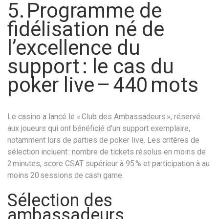
5. Programme de
fidélisation né de
l’excellence du
support : le cas du
poker live – 440 mots
Le casino a lancé le « Club des Ambassadeurs », réservé
aux joueurs qui ont bénéficié d’un support exemplaire,
notamment lors de parties de poker live. Les critères de
sélection incluent : nombre de tickets résolus en moins de
2 minutes, score CSAT supérieur à 95 % et participation à au
moins 20 sessions de cash game.
Sélection des
ambassadeurs