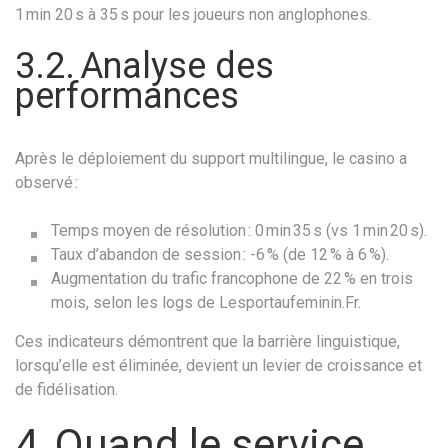
1 min 20 s à 35 s pour les joueurs non anglophones.
3.2. Analyse des
performances
Après le déploiement du support multilingue, le casino a
observé :
Temps moyen de résolution : 0 min 35 s (vs 1 min 20 s).
Taux d’abandon de session : -6 % (de 12 % à 6 %).
Augmentation du trafic francophone de 22 % en trois
mois, selon les logs de Lesportaufeminin.Fr.
Ces indicateurs démontrent que la barrière linguistique,
lorsqu’elle est éliminée, devient un levier de croissance et
de fidélisation.
4. Quand le service