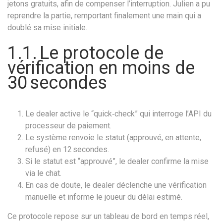
jetons gratuits, afin de compenser l’interruption. Julien a pu
reprendre la partie, remportant finalement une main qui a
doublé sa mise initiale.
1.1. Le protocole de
vérification en moins de
30 secondes
Le dealer active le “quick‑check” qui interroge l’API du
processeur de paiement.
Le système renvoie le statut (approuvé, en attente,
refusé) en 12 secondes.
Si le statut est “approuvé”, le dealer confirme la mise
via le chat.
En cas de doute, le dealer déclenche une vérification
manuelle et informe le joueur du délai estimé.
Ce protocole repose sur un tableau de bord en temps réel,