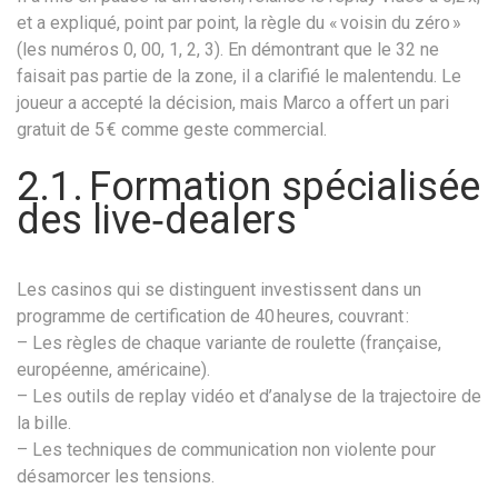
et a expliqué, point par point, la règle du « voisin du zéro »
(les numéros 0, 00, 1, 2, 3). En démontrant que le 32 ne
faisait pas partie de la zone, il a clarifié le malentendu. Le
joueur a accepté la décision, mais Marco a offert un pari
gratuit de 5 € comme geste commercial.
2.1. Formation spécialisée
des live‑dealers
Les casinos qui se distinguent investissent dans un
programme de certification de 40 heures, couvrant :
– Les règles de chaque variante de roulette (française,
européenne, américaine).
– Les outils de replay vidéo et d’analyse de la trajectoire de
la bille.
– Les techniques de communication non violente pour
désamorcer les tensions.