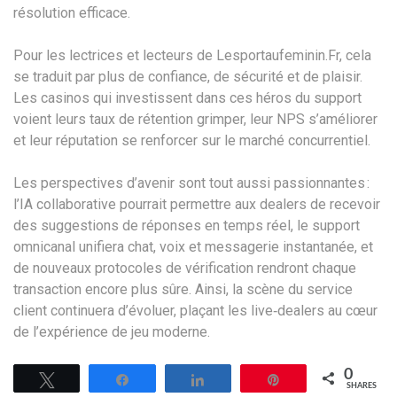
résolution efficace.
Pour les lectrices et lecteurs de Lesportaufeminin.Fr, cela
se traduit par plus de confiance, de sécurité et de plaisir.
Les casinos qui investissent dans ces héros du support
voient leurs taux de rétention grimper, leur NPS s’améliorer
et leur réputation se renforcer sur le marché concurrentiel.
Les perspectives d’avenir sont tout aussi passionnantes :
l’IA collaborative pourrait permettre aux dealers de recevoir
des suggestions de réponses en temps réel, le support
omnicanal unifiera chat, voix et messagerie instantanée, et
de nouveaux protocoles de vérification rendront chaque
transaction encore plus sûre. Ainsi, la scène du service
client continuera d’évoluer, plaçant les live‑dealers au cœur
de l’expérience de jeu moderne.
0
Tweet
Share
Share
Pin
SHARES