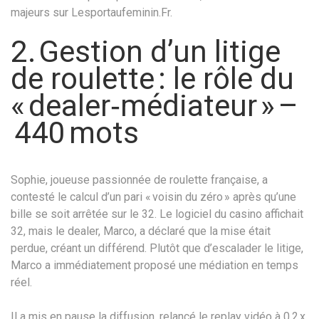
majeurs sur Lesportaufeminin.Fr.
2. Gestion d’un litige
de roulette : le rôle du
« dealer‑médiateur » –
440 mots
Sophie, joueuse passionnée de roulette française, a
contesté le calcul d’un pari « voisin du zéro » après qu’une
bille se soit arrêtée sur le 32. Le logiciel du casino affichait
32, mais le dealer, Marco, a déclaré que la mise était
perdue, créant un différend. Plutôt que d’escalader le litige,
Marco a immédiatement proposé une médiation en temps
réel.
Il a mis en pause la diffusion, relancé le replay vidéo à 0,2 x,