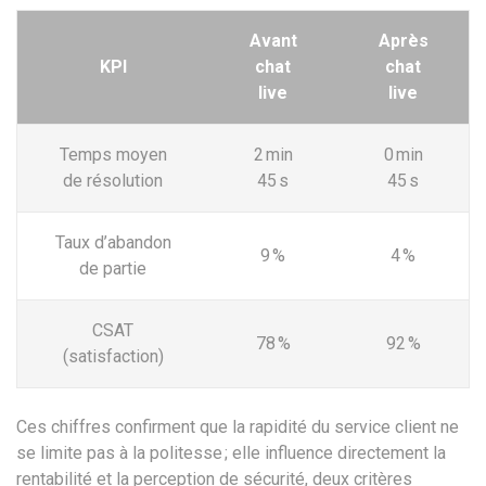
Avant
Après
KPI
chat
chat
live
live
Temps moyen
2 min
0 min
de résolution
45 s
45 s
Taux d’abandon
9 %
4 %
de partie
CSAT
78 %
92 %
(satisfaction)
Ces chiffres confirment que la rapidité du service client ne
se limite pas à la politesse ; elle influence directement la
rentabilité et la perception de sécurité, deux critères