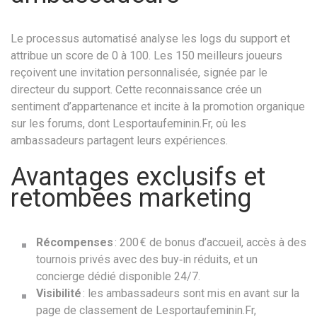
Le processus automatisé analyse les logs du support et
attribue un score de 0 à 100. Les 150 meilleurs joueurs
reçoivent une invitation personnalisée, signée par le
directeur du support. Cette reconnaissance crée un
sentiment d’appartenance et incite à la promotion organique
sur les forums, dont Lesportaufeminin.Fr, où les
ambassadeurs partagent leurs expériences.
Avantages exclusifs et
retombées marketing
Récompenses
: 200 € de bonus d’accueil, accès à des
tournois privés avec des buy‑in réduits, et un
concierge dédié disponible 24/7.
Visibilité
: les ambassadeurs sont mis en avant sur la
page de classement de Lesportaufeminin.Fr,