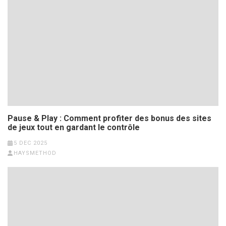
Pause & Play : Comment profiter des bonus des sites
de jeux tout en gardant le contrôle
5 DEC 2025
HAYSMETHOD