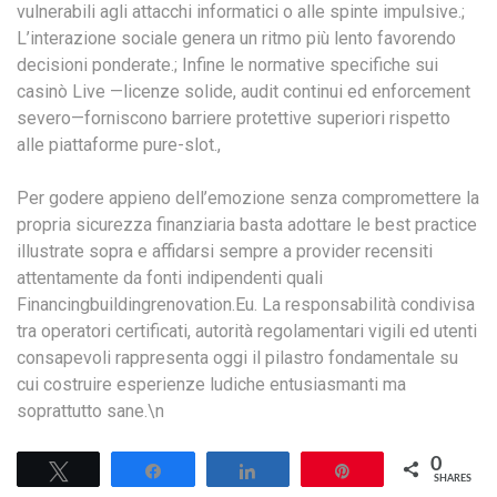
vulnerabili agli attacchi informatici o alle spinte impulsive.;
L’interazione sociale genera un ritmo più lento favorendo
decisioni ponderate.; Infine le normative specifiche sui
casinò Live —licenze solide, audit continui ed enforcement
severo—forniscono barriere protettive superiori rispetto
alle piattaforme pure-slot.,​
Per godere appieno dell’emozione senza compromettere la
propria sicurezza finanziaria basta adottare le best practice
illustrate sopra e affidarsi sempre a provider recensiti
attentamente da fonti indipendenti quali
Financingbuildingrenovation.Eu.​ La responsabilità condivisa
tra operatori certificati, autorità regolamentari vigili ed utenti
consapevoli rappresenta oggi il pilastro fondamentale su
cui costruire esperienze ludiche entusiasmanti ma
soprattutto sane.\n
0
Tweet
Share
Share
Pin
SHARES