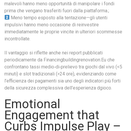
malevoli hanno meno opportunità di manipolare i fondi
prima che vengano trasferiti fuori dalla piattaforma.;
Meno tempo esposto alla tentazione—gli utenti
impulsivi hanno meno occasione di reinvestire
immediatamente le proprie vincite in ulteriori scommesse
incontrollate.
Il vantaggio si riflette anche nei report pubblicati
periodicamente da Financingbuildingrenovation.Eu che
confrontano tassi medio‐di‐prelievo tra giochi dal vivo (<5
minuti) e slot tradizionali (>24 ore), evidenziando come
l’efficienza dei pagamenti sia uno degli indicatori più forti
della sicurezza complessiva dell’esperienza d­gioco.
Emotional
Engagement that
Curbs Impulse Play –