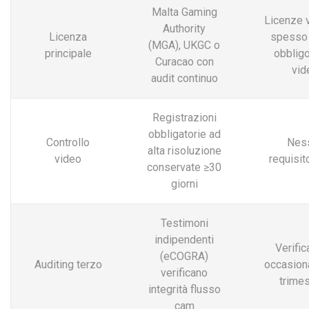
Malta Gaming
Licenze 
Authority
Licenza
spesso
(MGA), UKGC o
principale
obbligo
Curacao con
vid
audit continuo
Registrazioni
obbligatorie ad
Controllo
Nes
alta risoluzione
video
requisit
conservate ≥30
giorni
Testimoni
indipendenti
Verifi
(eCOGRA)
Auditing terzo
occasion
verificano
trimes
integrità flusso
cam