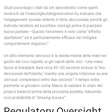
Studi psicologici citati da siti specialistici come quelli
recensiti da Financingbuildingrenovation.Eu indicano che
l’engagement sociale rallenta il ritmo decisionale perché gli
individui tendono ad ascoltare consigli prima di piazzare
nuove puntate.—Questo fenomeno è noto come “effetto
spettatore” ed è particolarmente efficace nel mitigare
comportamenti impulsivi.“
Un altro elemento decisivo è la durata media delle mani nei
giochi dal vivo rispetto ai giri rapidi delle slot.—Una mano
tipica di blackjack dura circa 45–60 secondi incluse le fasi
decisionali dell’utente,“ mentre una singola rotazione su una
slot può completarsi entro due secondi.“ Il tempo extra
permette ai giocatori come Marco di valutare lo stato del
proprio bankroll prima della prossima puntata, riducendo
così probabilità di “chasing losses”.​
Regulatory Oversight