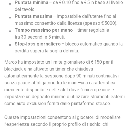
Puntata minima
– da € 0,10 fino a € 5 in base al livello
del tavolo.
Puntata massima
– impostabile dall’utente fino al
massimo consentito dalla licenza (spesso € 5000).
Tempo massimo per mano
– timer regolabile
tra 30 secondi e 5 minuti.
Stop‑loss giornaliero
– blocco automatico quando la
perdita supera la soglia definita.
Marco ha impostato un limite giornaliero di € 150 per il
blackjack e ha attivato un timer che chiudeva
automaticamente la sessione dopo 90 minuti continuativi
senza pause obbligatorie tra le mani—una caratteristica
raramente disponibile nelle slot dove l’unica opzione è
impostare un deposito minimo o utilizzare strumenti esterni
come auto‑exclusion forniti dalle piattaforme stesse.
Queste impostazioni consentono ai giocatori di modellare
l’esperienza secondo il proprio profilo di rischio: chi