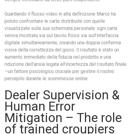
Guardando il flusso video in alta definizione Marco ha
potuto confrontare le carte distribuite con quelle
visualizzate sulla sua schermata personale: ogni carta
veniva mostrata sia sul tavolo fisico sia sull’interfaccia
digitale simultaneamente, creando una doppia conferma
visiva della correttezza del gioco. Il risultato è stato un
aumento immediato della fiducia nel prodotto e una
riduzione dell’ansia legata all’incertezza del risultato finale
—un fattore psicologico cruciale per gestire il rischio
percepito durante le scommesse online.
Dealer Supervision &
Human Error
Mitigation – The role
of trained croupiers