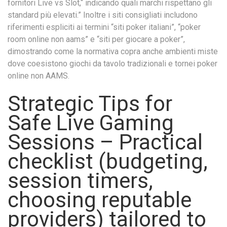
fornitori Live vs Slot,“ indicando quali marchi rispettano gli
standard più elevati.”​ Inoltre i siti consigliati includono
riferimenti espliciti ai termini “siti poker italiani”, “poker
room online non aams” e “siti per giocare a poker”,
dimostrando come la normativa copra anche ambienti miste
dove coesistono giochi da tavolo tradizionali e tornei poker
online non AAMS.
Strategic Tips for
Safe Live Gaming
Sessions – Practical
checklist (budgeting,
session timers,
choosing reputable
providers) tailored to