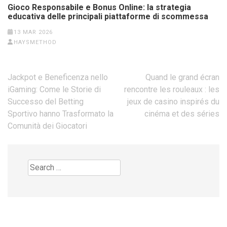
Gioco Responsabile e Bonus Online: la strategia
educativa delle principali piattaforme di scommessa
13 MAR 2026
HAYSMETHOD
Post
Jackpot e Beneficenza nello
Quand le grand écran
navigation
iGaming: Come le Storie di
rencontre les rouleaux : les
Successo del Betting
jeux de casino inspirés du
Sportivo hanno Trasformato la
cinéma et des séries
Comunità dei Giocatori
Search
for: