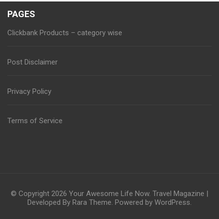
PAGES
Clickbank Products – category wise
Post Disclaimer
Privacy Policy
Terms of Service
© Copyright 2026
Your Awesome Life Now
.
Travel Magazine |
Developed By
Rara Theme
. Powered by
WordPress
.