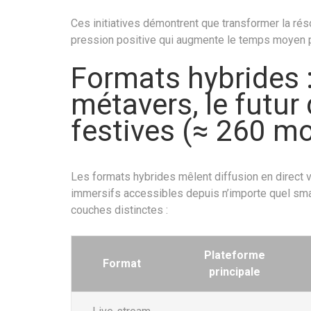
Ces initiatives démontrent que transformer la rés
pression positive qui augmente le temps moyen pas
Formats hybrides :
métavers, le futur
festives (≈ 260 m
Les formats hybrides mêlent diffusion en direct
immersifs accessibles depuis n’importe quel sma
couches distinctes :
Plateforme
Format
principale