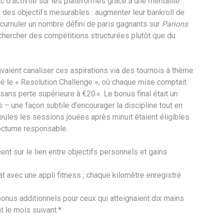
c d’activité sur les plateformes grâce à une mentalité
s des objectifs mesurables : augmenter leur bankroll de
ccumuler un nombre défini de paris gagnants sur
Parions
chercher des compétitions structurées plutôt que du
vaient canaliser ces aspirations via des tournois à thème
é le « Resolution Challenge », où chaque mise comptait
sans perte supérieure à €20 ». Le bonus final était un
 – une façon subtile d’encourager la discipline tout en
 : seules les sessions jouées après minuit étaient éligibles
nocturne responsable.
nt sur le lien entre objectifs personnels et gains
at avec une appli fitness ; chaque kilomètre enregistré
onus additionnels pour ceux qui atteignaient dix mains
t le mois suivant.*