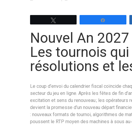
Tweet
Share
Nouvel An 2027 
Les tournois qui
résolutions et l
Le coup d’envoi du calendrier fiscal coïncide ch
secteur du jeu en ligne. Après les fêtes de fin d’
excitation et sens du renouveau ; les opérateur
devient la promesse d’un nouveau départ financier.
: nouveaux formats de tournoi, algorithmes de mat
poussent le RTP moyen des machines à sous au‑