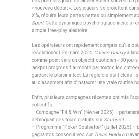
Les premiers jours de janvier voient souvent un pi
« nouveau départ ». Les joueurs se projettent dan
X %, réduire leurs pertes nettes ou simplement a
Sport
. Cette dynamique psychologique incite à re
simple free‑play aléatoire.
Les opérateurs ont rapidement compris qu’ils pou
résolutionnel. En mars 2024,
Casino Galaxy
a lanc
comme point vers un objectif quotidien « 30 jours 
jackpot progressif alimenté par toutes les entrées
gardant le plaisir intact. La règle clé était claire
au classement afin d’instaurer une vraie routine 
Enfin, plusieurs campagnes récentes ont mis l’acce
collectifs…
– Campagne “Fit & Win” (février 2025) – partenari
débloquait des tours gratuits sur
Starburst
.
– Programme “Poker Goalsetter” (juillet 2025) – b
gagnantes consécutives sur
Texas Hold« em
avan