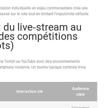
olution individuelle en enjeu communautaire crée une
sé sur le site tout en limitant l’impulsivité néfaste.
 du live‑stream au
 des compétitions
ots)
 via Twitch ou YouTube avec des environnements
rtphone moderne. Un tournoi typique combine trois
Audience
Interaction clé
cible