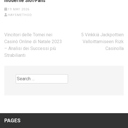
moderne Slot‑Fans
19 MAY 2026
HAYSMETHOD
Post
Vincitori delle Tornei nei
5 Vinkkiä Jackpottien
navigation
Casinò Online di Natale 2023
Valloittamiseen Rizk
– Analisi dei Successi più
Casinolla
Strabilianti
Search
for:
PAGES