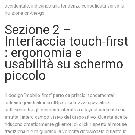
occidentale, indicando una tendenza consolidata verso la
fruizione on‑the‑go.
Sezione 2 –
Interfaccia touch‑first
: ergonomia e
usabilità su schermo
piccolo
Il design “mobile‑first” parte da principi fondamentali:
pulsanti grandi almeno 48 px di altezza, spaziatura
sufficiente tra gli elementi interattivi e layout verticale che
sfrutta l’intero campo visivo del dispositivo. Queste scelte
riducono drasticamente gli errori di click rispetto al mouse
tradizionale e migliorano la velocità decisionale durante le