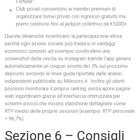
Fortune”.
Club privati consentono ai membri premium di
organizzare tornei privati con ingresso gratuito ma
premi condivisi fino al jackpot collettivo da €5000+.
Queste dinamiche incentivano la partecipazione attiva
perché ogni azione sociale può tradursi in vantaggi
economici concreti: ad esempio condividere una
screenshot della vincita su Instagram tramite l’app genera
automaticamente un coupon sconto del
5
% sul prossimo
deposito secondo le linee guida riportate dalle analisi
indipendenti pubblicate su Mitesoro.it . Inoltre gli utenti
possono monitorare il proprio ranking senza aprire pagine
web ingombranti grazie all’interfaccia ottimizzata per
schermi piccoli che mostra statistiche dettagliate come
RTP medio delle proprie sessioni (esempio: RTP personale
= 96,7%).
Sezione 6 – Consigli