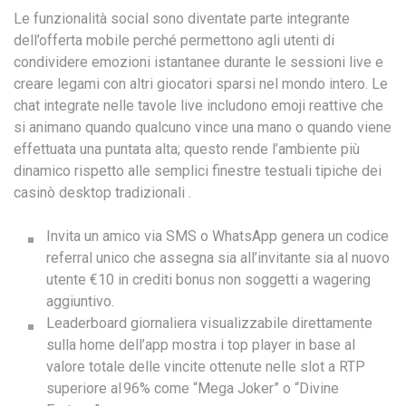
Le funzionalità social sono diventate parte integrante
dell’offerta mobile perché permettono agli utenti di
condividere emozioni istantanee durante le sessioni live e
creare legami con altri giocatori sparsi nel mondo intero. Le
chat integrate nelle tavole live includono emoji reattive che
si animano quando qualcuno vince una mano o quando viene
effettuata una puntata alta; questo rende l’ambiente più
dinamico rispetto alle semplici finestre testuali tipiche dei
casinò desktop tradizionali .
Invita un amico via SMS o WhatsApp genera un codice
referral unico che assegna sia all’invitante sia al nuovo
utente €10 in crediti bonus non soggetti a wagering
aggiuntivo.
Leaderboard giornaliera visualizzabile direttamente
sulla home dell’app mostra i top player in base al
valore totale delle vincite ottenute nelle slot a RTP
superiore al 96% come “Mega Joker” o “Divine