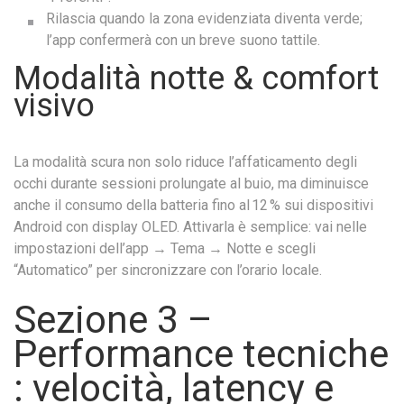
Rilascia quando la zona evidenziata diventa verde;
l’app confermerà con un breve suono tattile.
Modalità notte & comfort
visivo
La modalità scura non solo riduce l’affaticamento degli
occhi durante sessioni prolungate al buio, ma diminuisce
anche il consumo della batteria fino al 12 % sui dispositivi
Android con display OLED. Attivarla è semplice: vai nelle
impostazioni dell’app → Tema → Notte e scegli
“Automatico” per sincronizzare con l’orario locale.
Sezione 3 –
Performance tecniche
: velocità, latency e