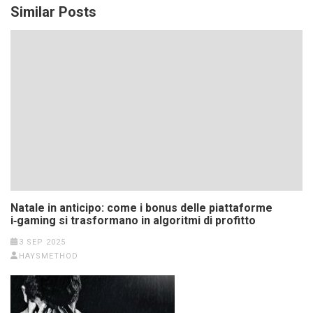
Similar Posts
Natale in anticipo: come i bonus delle piattaforme
i‑gaming si trasformano in algoritmi di profitto
3 SEP 2025
HAYSMETHOD