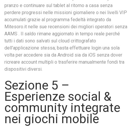
pranzo e continuare sul tablet al ritorno a casa senza
perdere progressi nelle missioni giornaliere o nei livelli VIP
accumulati grazie al programma fedeltà integrato da
Mitesoro.it nelle sue recensioni dei migliori operatori senza
AAMS . Il saldo rimane aggiornato in tempo reale perché
tutti i dati sono salvati sul cloud crittografato
dell’applicazione stessa; basta effettuare login una sola
volta per accedere sia da Android sia da iOS senza dover
ricreare account multipli o trasferire manualmente fondi tra
dispositivi diversi.
Sezione 5 –
Esperienze social &
community integrate
nei giochi mobile