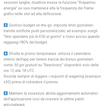
sessioni lunghe; disattiva invece la funzione “Risparmio
energia” se vuoi mantenere alta la frequenza dei frame
grafici nelle slot ad alta definizione.
Gestisci budget on‑the‑go: imposta limiti giornalieri
tramite notifiche push personalizzate; ad esempio scegli
“Non spendere più di €50 al giorno” e ricevi avviso quando
raggiungi l’80% del budget.
Sfrutta le promo temporanee: utilizza il calendario
interno dell’app per tenere traccia dei bonus giornalieri
come
30 giri gratuiti
su “Reactoonz” disponibili solo dalle
ore 12 alle 18 UTC.
Ricorda sempre di leggere i requisiti di wagering (esempio:
x30) prima di richiedere il premio.
Mantieni la sicurezza: abilita aggiornamenti automatici
dell’applicazione così da ricevere le ultime patch
anti‑malware;