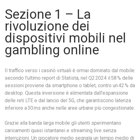
Sezione 1 – La
rivoluzione dei
dispositivi mobili nel
gambling online
Il traffico verso i casinò virtuali è ormai dominato dal mobile:
secondo l’ultimo report di Statista, nel Q2 2024 il 58 % delle
sessioni proviene da smartphone o tablet, contro un 42 % da
desktop. Questa inversione è alimentata dall’espansione
delle reti LTE e dal lancio del 5G, che garantiscono latenza
inferiore a 30 ms anche nelle aree urbane più congestionate.
Grazie alla banda larga mobile gli utenti sperimentano
caricamenti quasi istantanei e streaming live senza
interruzioni. Un giocatore medio segnala un tempo medio di