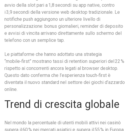
avvio della slot pari a 1,8 secondi su app native, contro
i 3,9 secondi della versione web desktop tradizionale. Le
notifiche push aggiungono un ulteriore livello di
personalizzazione: bonus giornalieri, reminder di deposito
e avvisi di vincita arrivano direttamente sullo schermo del
telefono con un semplice tap.
Le piattaforme che hanno adottato una strategia
“mobile‑first” mostrano tassi di retention superiori del 22 %
rispetto ai concorrenti ancora legati al browser desktop.
Questo dato conferma che l’esperienza touch‑first è
diventata il nuovo standard nel settore dei giochi d’azzardo
online.
Trend di crescita globale
Nel mondo la percentuale di utenti mobili attivi nei casinò
supera il 60 % nei mercati asiatici e supera il 55 % in Europa