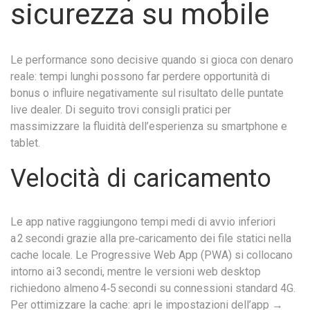
sicurezza su mobile
Le performance sono decisive quando si gioca con denaro
reale: tempi lunghi possono far perdere opportunità di
bonus o influire negativamente sul risultato delle puntate
live dealer. Di seguito trovi consigli pratici per
massimizzare la fluidità dell’esperienza su smartphone e
tablet.
Velocità di caricamento
Le app native raggiungono tempi medi di avvio inferiori
a 2 secondi grazie alla pre‑caricamento dei file statici nella
cache locale. Le Progressive Web App (PWA) si collocano
intorno ai 3 secondi, mentre le versioni web desktop
richiedono almeno 4‑5 secondi su connessioni standard 4G.
Per ottimizzare la cache: apri le impostazioni dell’app →