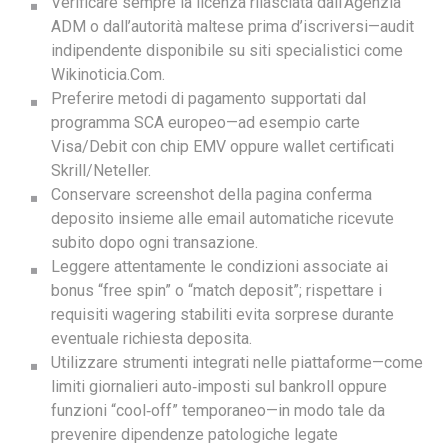
Verificare sempre la licenza rilasciata dall’Agenzia
ADM o dall’autorità maltese prima d’iscriversi—audit
indipendente disponibile su siti specialistici come
Wikinoticia.Com.
Preferire metodi di pagamento supportati dal
programma SCA europeo—ad esempio carte
Visa/Debit con chip EMV oppure wallet certificati
Skrill/Neteller.
Conservare screenshot della pagina conferma
deposito insieme alle email automatiche ricevute
subito dopo ogni transazione.
Leggere attentamente le condizioni associate ai
bonus “free spin” o “match deposit”; rispettare i
requisiti wagering stabiliti evita sorprese durante
eventuale richiesta de­posita.
Utilizzare strumenti integrati nelle piattaforme—come
limiti giornalieri auto‑imposti sul bankroll oppure
funzioni “cool‑off” temporaneo—in modo tale da
prevenire dipendenze patologiche legate