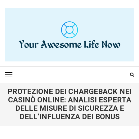
Skip
to
content
(Press
Enter)
YOUR AWESOME LIFE
living life to the fullest
NOW
PROTEZIONE DEI CHARGEBACK NEI
CASINÒ ONLINE: ANALISI ESPERTA
DELLE MISURE DI SICUREZZA E
DELL’INFLUENZA DEI BONUS