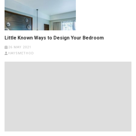
Little Known Ways to Design Your Bedroom
26 MAY 2021
HAYSMETHOD