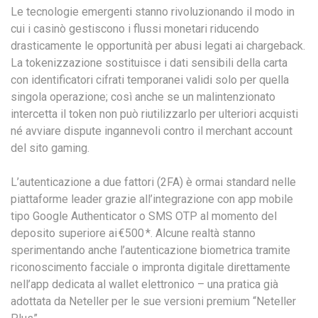
Le tecnologie emergenti stanno rivoluzionando il modo in
cui i casinò gestiscono i flussi monetari riducendo
drasticamente le opportunità per abusi legati ai chargeback.
La tokenizzazione sostituisce i dati sensibili della carta
con identificatori cifrati temporanei validi solo per quella
singola operazione; così anche se un malintenzionato
intercetta il token non può riutilizzarlo per ulteriori acquisti
né avviare dispute ingannevoli contro il merchant account
del sito gaming.
L’autenticazione a due fattori (2FA) è ormai standard nelle
piattaforme leader grazie all’integrazione con app mobile
tipo Google Authenticator o SMS OTP al momento del
deposito superiore ai €500 *. Alcune realtà stanno
sperimentando anche l’autenticazione biometrica tramite
riconoscimento facciale o impronta digitale direttamente
nell’app dedicata al wallet elettronico – una pratica già
adottata da Neteller per le sue versioni premium “Neteller