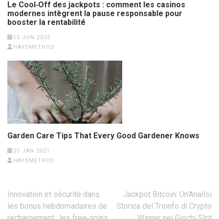
Le Cool‑Off des jackpots : comment les casinos
modernes intègrent la pause responsable pour
booster la rentabilité
15 JUN 2025
HAYSMETHOD
Garden Care Tips That Every Good Gardener Knows
25 JAN 2021
HAYSMETHOD
Post
Innovation et sécurité dans
Jackpot Bitcoin: Un’Analisi
navigation
les bonus hebdomadaires de
Storica del Trionfo di Crypto
rechargement : les free‑spins
Winner nei Giochi Slot