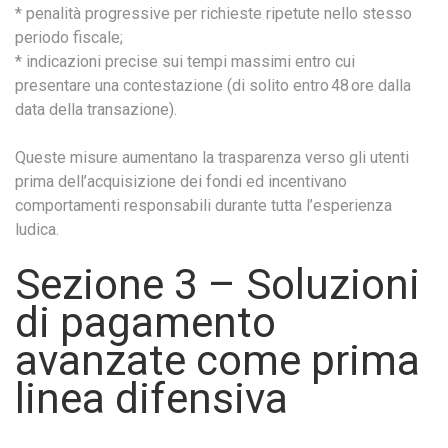
* penalità progressive per richieste ripetute nello stesso
periodo fiscale;
* indicazioni precise sui tempi massimi entro cui
presentare una contestazione (di solito entro 48 ore dalla
data della transazione).
Queste misure aumentano la trasparenza verso gli utenti
prima dell’acquisizione dei fondi ed incentivano
comportamenti responsabili durante tutta l’esperienza
ludica.
Sezione 3 – Soluzioni
di pagamento
avanzate come prima
linea difensiva