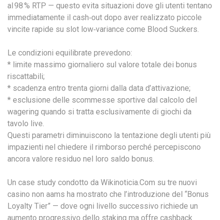
al 98 % RTP — questo evita situazioni dove gli utenti tentano
immediatamente il cash‑out dopo aver realizzato piccole
vincite rapide su slot low‑variance come Blood Suckers.​
Le condizioni equilibrate prevedono:
* limite massimo giornaliero sul valore totale dei bonus
riscattabili;
* scadenza entro trenta giorni dalla data d’attivazione;
* esclusione delle scommesse sportive dal calcolo del
wagering quando si tratta esclusivamente di giochi da
tavolo live.
Questi parametri diminuiscono la tentazione degli utenti più
impazienti nel chiedere il rimborso perché percepiscono
ancora valore residuo nel loro saldo bonus.​
Un case study condotto da Wikinoticia.Com su tre nuovi
casino non aams ha mostrato che l’introduzione del “Bonus
Loyalty Tier” — dove ogni livello successivo richiede un
aumento progressivo dello staking ma offre cashback