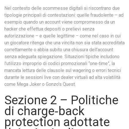
Nel contesto delle scommesse digitali si riscontrano due
tipologie principali di contestazioni: quelle fraudolente – ad
esempio quando un account viene compromesso da un
hacker che effettua depositi o prelievi senza
autorizzazione – e quelle legittime – come nel caso in cui
un giocatore ritenga che una vincita non sia stata accreditata
correttamente o abbia subito una chiusura dell’account
senza adeguata spiegazione. Situazioni tipiche includono
l’utilizzo improprio di codici promozionali “one‑time”, la
mancata lettura delle clausole sul wagering o errori tecnici
durante le sessioni live con dealer virtuali ad alta volatilità
come Mega Joker o Gonzo’s Quest.
Sezione 2 – Politiche
di charge‑back
protection adottate