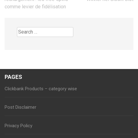
comme levier de fidélisation
Search
for:
PAGES
Clickbank Products – category wise
Post Disclaimer
Privacy Policy