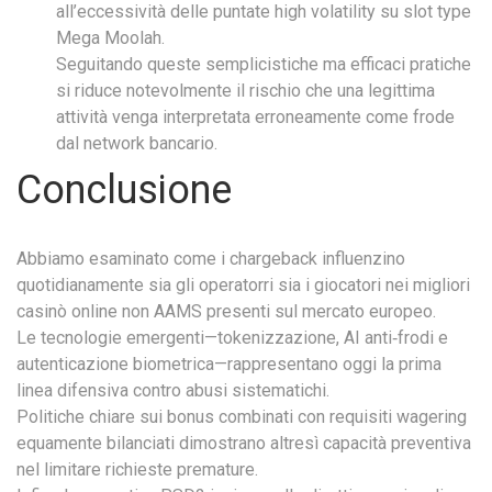
all’eccessività delle puntate high volatility su slot type
Mega Moolah.
Seguitando queste semplicistiche ma efficaci pratiche
si riduce notevolmente il rischio che una legittima
attività venga interpretata erroneamente come frode
dal network bancario.
Conclusione
Abbiamo esaminato come i chargeback influenzino
quotidianamente sia gli operatorri sia i giocatori nei migliori
casinò online non AAMS presenti sul mercato europeo.
Le tecnologie emergenti—tokenizzazione, AI anti‑frodi e
autenticazione biometrica—rappresentano oggi la prima
linea difensiva contro abusi sistematichi.
Politiche chiare sui bonus combinati con requisiti wagering
equamente bilanciati dimostrano altresì capacità preventiva
nel limitare richieste premature.