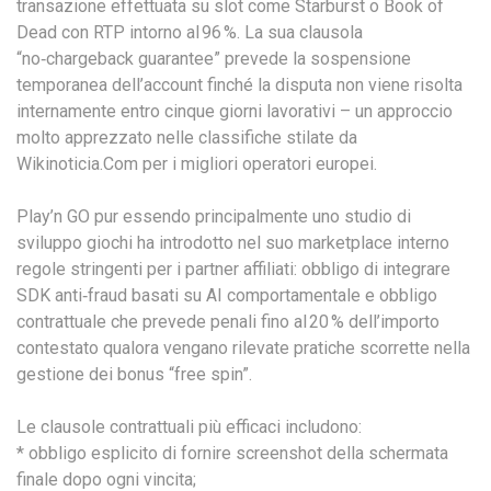
transazione effettuata su slot come Starburst o Book of
Dead con RTP intorno al 96 %. La sua clausola
“no‑chargeback guarantee” prevede la sospensione
temporanea dell’account finché la disputa non viene risolta
internamente entro cinque giorni lavorativi – un approccio
molto apprezzato nelle classifiche stilate da
Wikinoticia.Com per i migliori operatori europei.
Play’n GO pur essendo principalmente uno studio di
sviluppo giochi ha introdotto nel suo marketplace interno
regole stringenti per i partner affiliati: obbligo di integrare
SDK anti‑fraud basati su AI comportamentale e obbligo
contrattuale che prevede penali fino al 20 % dell’importo
contestato qualora vengano rilevate pratiche scorrette nella
gestione dei bonus “free spin”.
Le clausole contrattuali più efficaci includono:
* obbligo esplicito di fornire screenshot della schermata
finale dopo ogni vincita;