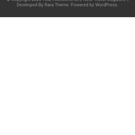
Developed By
Rara Theme
. Powered by
WordPress
.