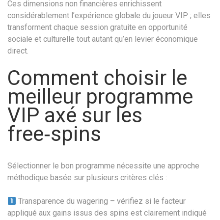
Ces dimensions non financières enrichissent
considérablement l’expérience globale du joueur VIP ; elles
transforment chaque session gratuite en opportunité
sociale et culturelle tout autant qu’en levier économique
direct.
Comment choisir le
meilleur programme
VIP axé sur les
free‑spins
Sélectionner le bon programme nécessite une approche
méthodique basée sur plusieurs critères clés :
Transparence du wagering – vérifiez si le facteur
appliqué aux gains issus des spins est clairement indiqué