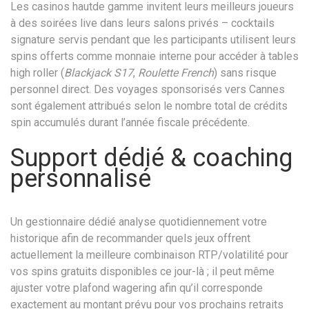
Les casinos hautde gamme invitent leurs meilleurs joueurs
à des soirées live dans leurs salons privés – cocktails
signature servis pendant que les participants utilisent leurs
spins offerts comme monnaie interne pour accéder à tables
high roller (
Blackjack S17
,
Roulette French
) sans risque
personnel direct. Des voyages sponsorisés vers Cannes
sont également attribués selon le nombre total de crédits
spin accumulés durant l’année fiscale précédente.
Support dédié & coaching
personnalisé
Un gestionnaire dédié analyse quotidiennement votre
historique afin de recommander quels jeux offrent
actuellement la meilleure combinaison RTP/volatilité pour
vos spins gratuits disponibles ce jour-là ; il peut même
ajuster votre plafond wagering afin qu’il corresponde
exactement au montant prévu pour vos prochains retraits