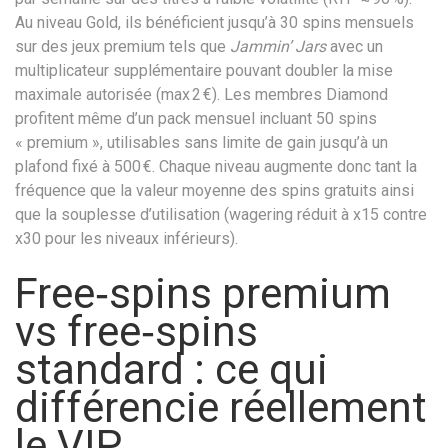
Au niveau Gold, ils bénéficient jusqu’à 30 spins mensuels
sur des jeux premium tels que
Jammin’ Jars
avec un
multiplicateur supplémentaire pouvant doubler la mise
maximale autorisée (max 2 €). Les membres Diamond
profitent même d’un pack mensuel incluant 50 spins
« premium », utilisables sans limite de gain jusqu’à un
plafond fixé à 500 €. Chaque niveau augmente donc tant la
fréquence que la valeur moyenne des spins gratuits ainsi
que la souplesse d’utilisation (wagering réduit à x15 contre
x30 pour les niveaux inférieurs).
Free‑spins premium
vs free‑spins
standard : ce qui
différencie réellement
le VIP