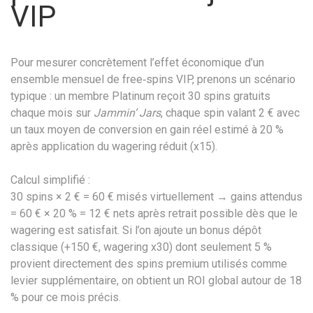
VIP
Pour mesurer concrètement l’effet économique d’un
ensemble mensuel de free‑spins VIP, prenons un scénario
typique : un membre Platinum reçoit 30 spins gratuits
chaque mois sur
Jammin’ Jars
, chaque spin valant 2 € avec
un taux moyen de conversion en gain réel estimé à 20 %
après application du wagering réduit (x15).
Calcul simplifié :
30 spins × 2 € = 60 € misés virtuellement → gains attendus
= 60 € × 20 % = 12 € nets après retrait possible dès que le
wagering est satisfait. Si l’on ajoute un bonus dépôt
classique (+150 €, wagering x30) dont seulement 5 %
provient directement des spins premium utilisés comme
levier supplémentaire, on obtient un ROI global autour de 18
% pour ce mois précis.