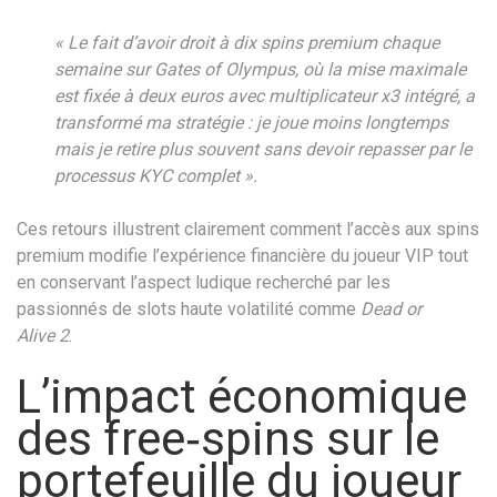
« Le fait d’avoir droit à dix spins premium chaque
semaine sur
Gates of Olympus
, où la mise maximale
est fixée à deux euros avec multiplicateur x3 intégré, a
transformé ma stratégie : je joue moins longtemps
mais je retire plus souvent sans devoir repasser par le
processus KYC complet ».
Ces retours illustrent clairement comment l’accès aux spins
premium modifie l’expérience financière du joueur VIP tout
en conservant l’aspect ludique recherché par les
passionnés de slots haute volatilité comme
Dead or
Alive 2
.
L’impact économique
des free‑spins sur le
portefeuille du joueur