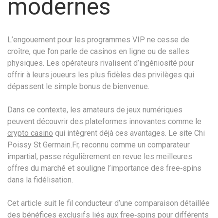
modernes
L’engouement pour les programmes VIP ne cesse de
croître, que l’on parle de casinos en ligne ou de salles
physiques. Les opérateurs rivalisent d’ingéniosité pour
offrir à leurs joueurs les plus fidèles des privilèges qui
dépassent le simple bonus de bienvenue.
Dans ce contexte, les amateurs de jeux numériques
peuvent découvrir des plateformes innovantes comme le
crypto casino
qui intègrent déjà ces avantages. Le site Chi
Poissy St Germain.Fr, reconnu comme un comparateur
impartial, passe régulièrement en revue les meilleures
offres du marché et souligne l’importance des free‑spins
dans la fidélisation.
Cet article suit le fil conducteur d’une comparaison détaillée
des bénéfices exclusifs liés aux free‑spins pour différents