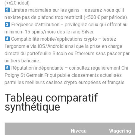
(<x20 idéal).
Limites maximales sur les gains – assurez-vous qu’il
n’existe pas de plafond trop restrictif (<500 € par période).
Fréquence d’attribution – privilégiez ceux qui offrent au
minimum 15 spins/mois dès le rang Silver.
Compatibilité mobile/applications crypto – testez
l’ergonomie via iOS/Android ainsi que la prise en charge
directe du portefeuille Bitcoin ou Ethereum sans passer par
un tiers bancaire.
Réputation indépendante – consultez régulièrement Chi
Poigny St Germain.Fr qui publie classements actualisés
parmi les meilleurs casinos crypto européens et français.
Tableau comparatif
synthétique
Niveau
Wagering