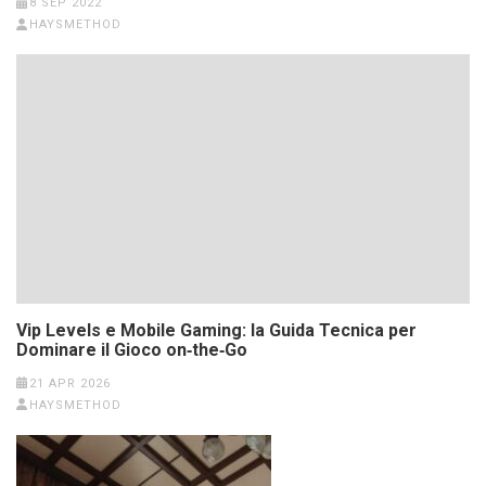
8 SEP 2022
HAYSMETHOD
Vip Levels e Mobile Gaming: la Guida Tecnica per
Dominare il Gioco on‑the‑Go
21 APR 2026
HAYSMETHOD