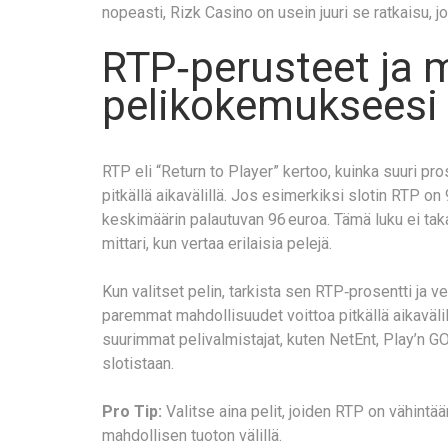
nopeasti, Rizk Casino on usein juuri se ratkaisu, j
RTP‑perusteet ja m
pelikokemukseesi
RTP eli “Return to Player” kertoo, kuinka suuri pr
pitkällä aikavälillä. Jos esimerkiksi slotin RTP on
keskimäärin palautuvan 96 euroa. Tämä luku ei tak
mittari, kun vertaa erilaisia pelejä.
Kun valitset pelin, tarkista sen RTP‑prosentti ja v
paremmat mahdollisuudet voittoa pitkällä aikavälil
suurimmat pelivalmistajat, kuten NetEnt, Play’n G
slotistaan.
Pro Tip:
Valitse aina pelit, joiden RTP on vähintää
mahdollisen tuoton välillä.