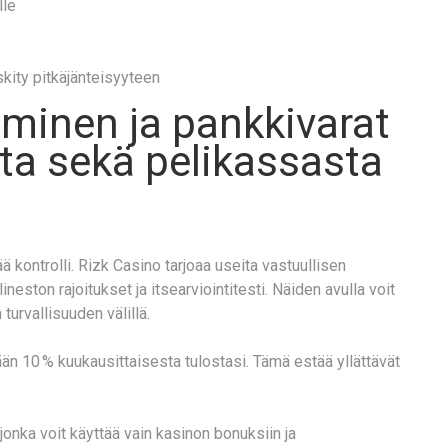
lle
skity pitkäjänteisyyteen
aminen ja pankkivarat
ta sekä pelikassasta
 kontrolli. Rizk Casino tarjoaa useita vastuullisen
ineston rajoitukset ja itsearviointitesti. Näiden avulla voit
turvallisuuden välillä.
tään 10 % kuukausittaisesta tulostasi. Tämä estää yllättävät
 jonka voit käyttää vain kasinon bonuksiin ja