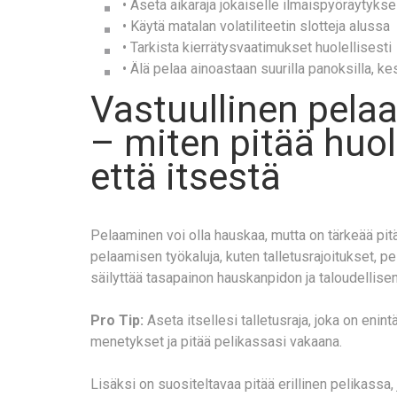
• Aseta aikaraja jokaiselle ilmaispyöräytykse
• Käytä matalan volatiliteetin slotteja alussa
• Tarkista kierrätysvaatimukset huolellisesti
• Älä pelaa ainoastaan suurilla panoksilla, ke
Vastuullinen pela
– miten pitää huol
että itsestä
Pelaaminen voi olla hauskaa, mutta on tärkeää pitää
pelaamisen työkaluja, kuten talletusrajoitukset, pel
säilyttää tasapainon hauskanpidon ja taloudellisen 
Pro Tip:
Aseta itsellesi talletusraja, joka on enin
menetykset ja pitää pelikassasi vakaana.
Lisäksi on suositeltavaa pitää erillinen pelikassa,