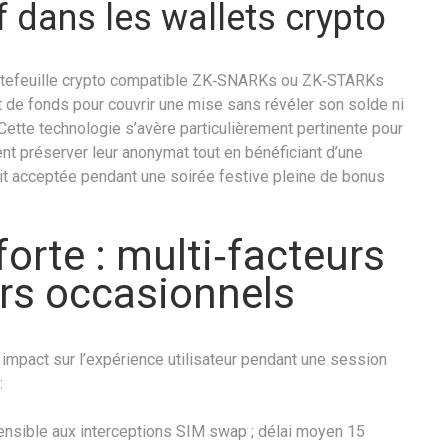
 dans les wallets crypto
rtefeuille crypto compatible ZK‑SNARKs ou ZK‑STARKs
t de fonds pour couvrir une mise sans révéler son solde ni
Cette technologie s’avère particulièrement pertinente pour
ent préserver leur anonymat tout en bénéficiant d’une
oit acceptée pendant une soirée festive pleine de bonus
forte : multi‑facteurs
rs occasionnels
impact sur l’expérience utilisateur pendant une session
:
ensible aux interceptions SIM swap ; délai moyen 15