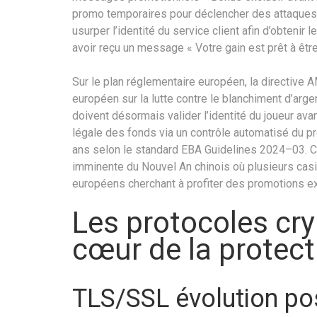
promo temporaires pour déclencher des attaques 
usurper l’identité du service client afin d’obtenir
avoir reçu un message « Votre gain est prêt à être 
Sur le plan réglementaire européen, la directive 
européen sur la lutte contre le blanchiment d’ar
doivent désormais valider l’identité du joueur avan
légale des fonds via un contrôle automatisé du pr
ans selon le standard EBA Guidelines 2024–03. C
imminente du Nouvel An chinois où plusieurs casin
européens cherchant à profiter des promotions e
Les protocoles cr
cœur de la protect
TLS/SSL évolution po