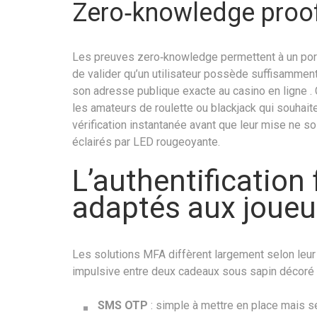
Zero‑knowledge proof
Les preuves zero‑knowledge permettent à un po
de valider qu’un utilisateur possède suffisammen
son adresse publique exacte au casino en ligne . 
les amateurs de roulette ou blackjack qui souhait
vérification instantanée avant que leur mise ne s
éclairés par LED rougeoyante.
L’authentification 
adaptés aux joueu
Les solutions MFA diffèrent largement selon leur 
impulsive entre deux cadeaux sous sapin décoré 
SMS OTP
: simple à mettre en place mais s