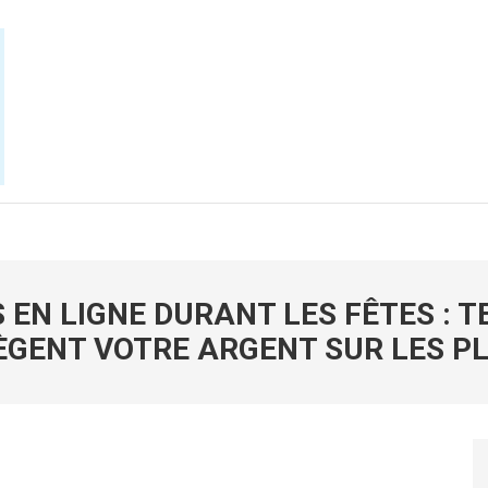
E NOW
 EN LIGNE DURANT LES FÊTES : 
ÈGENT VOTRE ARGENT SUR LES P