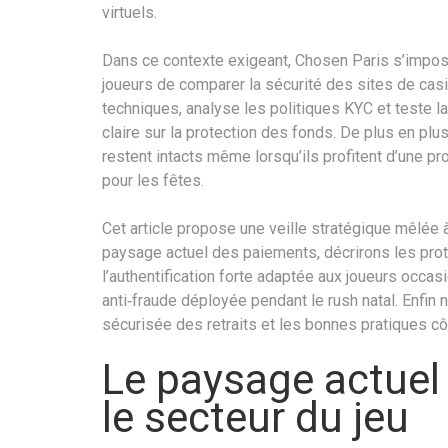
virtuels.
Dans ce contexte exigeant, Chosen Paris s’impo
joueurs de comparer la sécurité des sites de casi
techniques, analyse les politiques KYC et teste la
claire sur la protection des fonds. De plus en pl
restent intacts même lorsqu’ils profitent d’une p
pour les fêtes.
Cet article propose une veille stratégique mêlée 
paysage actuel des paiements, décrirons les pro
l’authentification forte adaptée aux joueurs occasi
anti‑fraude déployée pendant le rush natal. Enfin
sécurisée des retraits et les bonnes pratiques côt
Le paysage actuel
le secteur du jeu