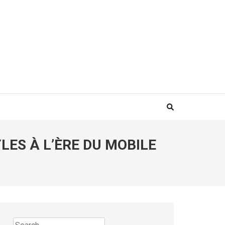
LES À L’ÈRE DU MOBILE
Search