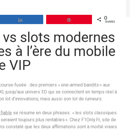
0
Share
Pin
SHARES
s vs slots modernes
les à l’ère du mobile
e VIP
course‑fusée : des premiers « one‑armed bandits » aux
0, jusqu’aux univers 3D qui se connectent en temps réel à
 lot d’innovations, mais aussi son lot de rumeurs.
 fiable
se résume en deux phrases : « les slots classiques
eraient toujours plus rentables ». Chez F1Only.Fr, site de
s constaté que les deux affirmations sont à moitié vraies