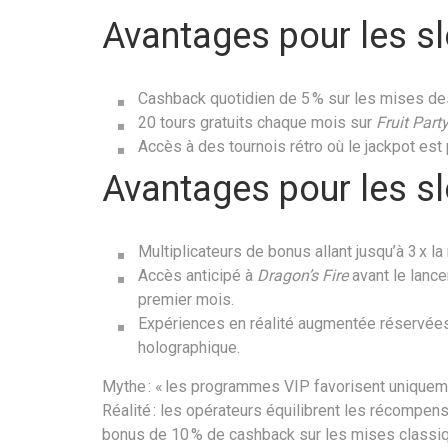
Avantages pour les sl
Cashback quotidien de 5 % sur les mises de
20 tours gratuits chaque mois sur
Fruit Part
Accès à des tournois rétro où le jackpot est
Avantages pour les s
Multiplicateurs de bonus allant jusqu’à 3 x l
Accès anticipé à
Dragon’s Fire
avant le lance
premier mois.
Expériences en réalité augmentée réservées
holographique.
Mythe : « les programmes VIP favorisent uniquem
Réalité : les opérateurs équilibrent les récompen
bonus de 10 % de cashback sur les mises classi