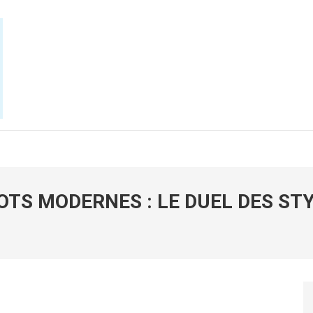
E NOW
OTS MODERNES : LE DUEL DES STY