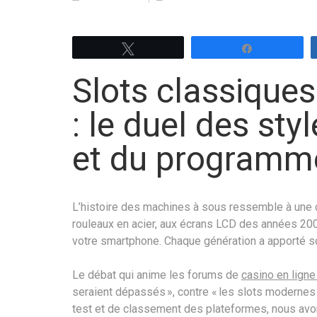
Tweet
Share
Slots classique
: le duel des sty
et du programm
L’histoire des machines à sous ressemble à une 
rouleaux en acier, aux écrans LCD des années 200
votre smartphone. Chaque génération a apporté son
Le débat qui anime les forums de
casino en ligne
seraient dépassés », contre « les slots modernes s
test et de classement des plateformes, nous avon