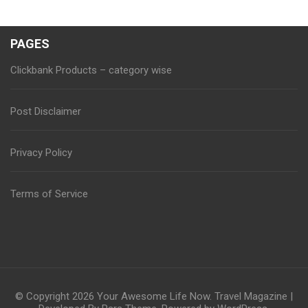
PAGES
Clickbank Products – category wise
Post Disclaimer
Privacy Policy
Terms of Service
© Copyright 2026
Your Awesome Life Now
.
Travel Magazine |