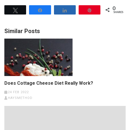
0
Tweet
Share
Share
Pin
SHARES
Similar Posts
Does Cottage Cheese Diet Really Work?
24 FEB 2022
HAYSMETHOD