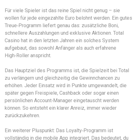
Für viele Spieler ist das reine Spiel nicht genug – sie
wollen für jede eingezahlte Euro belohnt werden. Ein gutes
Treue‑Programm liefert genau das: zusätzliche Boni,
schnellere Auszahlungen und exklusive Aktionen. Total
Casino hat in den letzten Jahren ein solches System
aufgebaut, das sowohl Anfänger als auch erfahrene
High‑Roller anspricht.
Das Hauptziel des Programms ist, die Spielzeit bei Total
zu verlängern und gleichzeitig die Gewinnchancen zu
erhöhen. Jeder Einsatz wird in Punkte umgewandelt, die
später gegen Freispiele, Cashback oder sogar einen
persönlichen Account‑Manager eingetauscht werden
können. So entsteht ein klarer Anreiz, immer wieder
zurückzukehren.
Ein weiterer Pluspunkt: Das Loyalty‑Programm ist
vollständig in die mobile App integriert. Das bedeutet, du