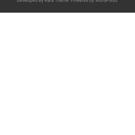
Developed By
Rara Theme
. Powered by
WordPress
.