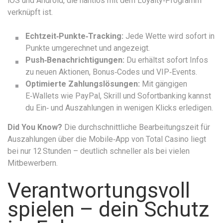
iOS und Android, die nahtlos mit dem Loyalty‑Programm
verknüpft ist.
Echtzeit‑Punkte‑Tracking:
Jede Wette wird sofort in
Punkte umgerechnet und angezeigt.
Push‑Benachrichtigungen:
Du erhältst sofort Infos
zu neuen Aktionen, Bonus‑Codes und VIP‑Events.
Optimierte Zahlungslösungen:
Mit gängigen
E‑Wallets wie PayPal, Skrill und Sofortbanking kannst
du Ein‑ und Auszahlungen in wenigen Klicks erledigen.
Did You Know?
Die durchschnittliche Bearbeitungszeit für
Auszahlungen über die Mobile‑App von Total Casino liegt
bei nur 12 Stunden – deutlich schneller als bei vielen
Mitbewerbern.
Verantwortungsvoll
spielen – dein Schutz