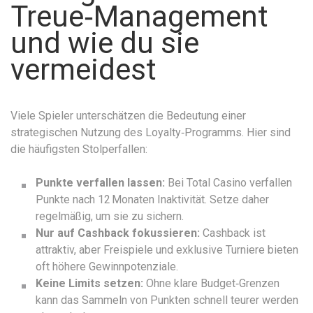
Treue‑Management
und wie du sie
vermeidest
Viele Spieler unterschätzen die Bedeutung einer
strategischen Nutzung des Loyalty‑Programms. Hier sind
die häufigsten Stolperfallen:
Punkte verfallen lassen:
Bei Total Casino verfallen
Punkte nach 12 Monaten Inaktivität. Setze daher
regelmäßig, um sie zu sichern.
Nur auf Cashback fokussieren:
Cashback ist
attraktiv, aber Freispiele und exklusive Turniere bieten
oft höhere Gewinnpotenziale.
Keine Limits setzen:
Ohne klare Budget‑Grenzen
kann das Sammeln von Punkten schnell teurer werden