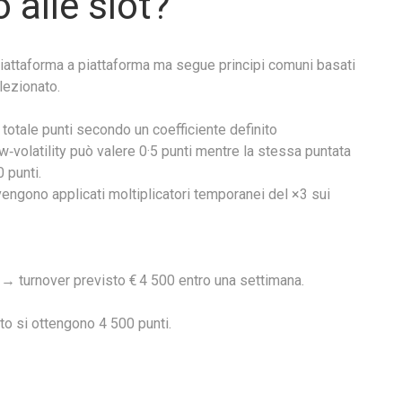
 alle slot?
piattaforma a piattaforma ma segue principi comuni basati
lezionato.
otale punti secondo un coefficiente definito
‑volatility può valere 0·5 punti mentre la stessa puntata
0 punti.
engono applicati moltiplicatori temporanei del ×3 sui
→ turnover previsto € 4 500 entro una settimana.
to si ottengono 4 500 punti.