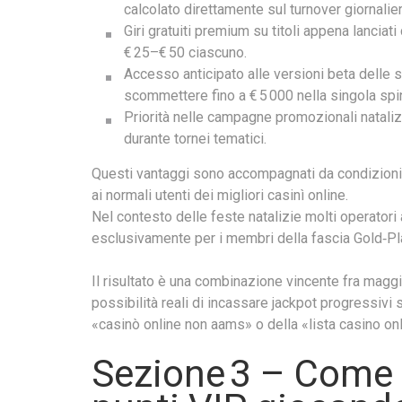
calcolato direttamente sul turnover giornalier
Giri gratuiti premium su titoli appena lancia
€ 25–€ 50 ciascuno.
Accesso anticipato alle versioni beta delle sl
scommettere fino a € 5 000 nella singola spi
Priorità nelle campagne promozionali natalizi
durante tornei tematici.
Questi vantaggi sono accompagnati da condizioni m
ai normali utenti dei migliori casinì online.
Nel contesto delle feste natalizie molti operator
esclusivamente per i membri della fascia Gold‑Pl
Il risultato è una combinazione vincente fra maggio
possibilità reali di incassare jackpot progressivi se
«casinò online non aams» o della «lista casino o
Sezione 3 – Come 