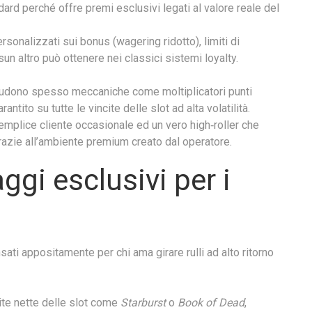
rd perché offre premi esclusivi legati al valore reale del
ersonalizzati sui bonus (wagering ridotto), limiti di
un altro può ottenere nei classici sistemi loyalty.
includono spesso meccaniche come moltiplicatori punti
tito su tutte le vincite delle slot ad alta volatilità.
mplice cliente occasionale ed un vero high‑roller che
grazie all’ambiente premium creato dal operatore.
ggi esclusivi per i
ati appositamente per chi ama girare rulli ad alto ritorno
ite nette delle slot come
Starburst
o
Book of Dead
,