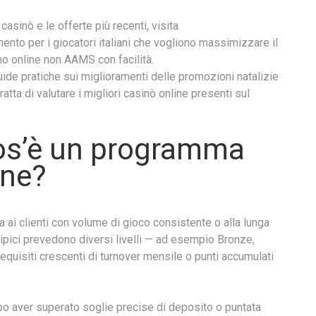
casinò e le offerte più recenti, visita
rimento per i giocatori italiani che vogliono massimizzare il
ino online non AAMS con facilità.
guide pratiche sui miglioramenti delle promozioni natalizie
tta di valutare i migliori casinò online presenti sul
cos’è un programma
ine?
 ai clienti con volume di gioco consistente o alla lunga
 tipici prevedono diversi livelli — ad esempio Bronze,
equisiti crescenti di turnover mensile o punti accumulati
o aver superato soglie precise di deposito o puntata