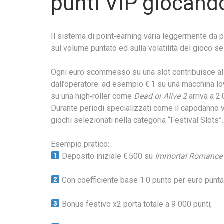
punti VIP giocando
Il sistema di point‑earning varia leggermente da 
sul volume puntato ed sulla volatilità del gioco se
Ogni euro scommesso su una slot contribuisce al t
dall’operatore: ad esempio € 1 su una macchina low
su una high‑roller come
Dead or Alive 2
arriva a 2·
Durante periodi specializzati come il capodanno v
giochi selezionati nella categoria “Festival Slots”.
Esempio pratico:
Deposito iniziale € 500 su
Immortal Romance
Con coefficiente base 1·0 punto per euro punta
Bonus festivo x2 porta totale a 9 000 punti;