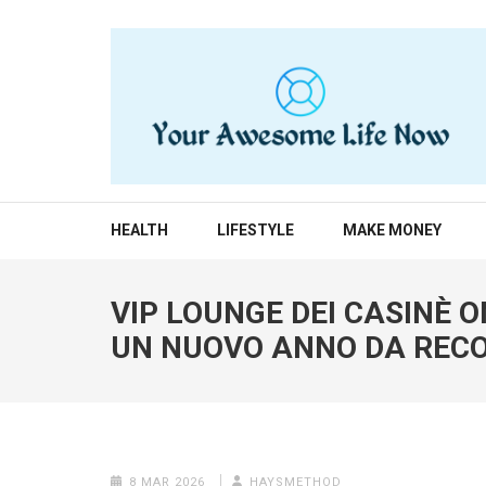
Skip
to
content
(Press
Enter)
YOUR AWESOME LIF
living life to the fullest
HEALTH
LIFESTYLE
MAKE MONEY
VIP LOUNGE DEI CASINÈ 
UN NUOVO ANNO DA REC
8 MAR 2026
HAYSMETHOD