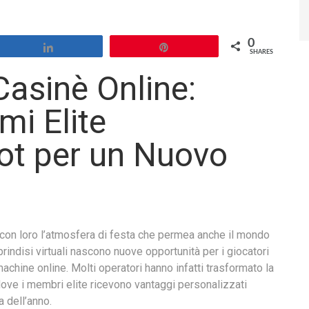
0
Share
Pin
SHARES
Casinè Online:
i Elite
lot per un Nuovo
e con loro l’atmosfera di festa che permea anche il mondo
 brindisi virtuali nascono nuove opportunità per i giocatori
chine online. Molti operatori hanno infatti trasformato la
 dove i membri elite ricevono vantaggi personalizzati
a dell’anno.