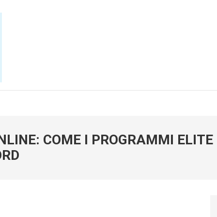
E NOW
ONLINE: COME I PROGRAMMI ELITE
ORD