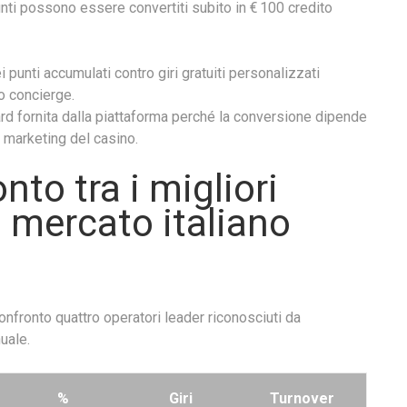
unti possono essere convertiti subito in € 100 credito
punti accumulati contro giri gratuiti personalizzati
o concierge.
d fornita dalla piattaforma perché la conversione dipende
 marketing del casino.
to tra i migliori
 mercato italiano
onfronto quattro operatori leader riconosciuti da
uale.
%
Giri
Turnover