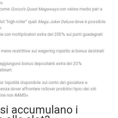
o.
ti come
Gonzo’s Quest Megaways
con valore medio pari a
ot “high‑roller” quali
Mega Joker Deluxe
dove è possibile
n.
e con moltiplicatori extra del 200 % sui punti guadagnati
eno restrittive sul wagering rispetto ai bonus destinati
i aggiungono bonus depositanti extra del 20 %
atinum.
r liquidità disponibile sul conto del giocatore e
nza dover affrontare rollover proibitivi tipici dei siti
nline non AAMS».
si accumulano i