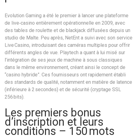
Evolution Gaming a été le premier à lancer une plateforme
de live‑casino entièrement opérationnelle en 2009, avec
des tables de roulette et de blackjack diffusées depuis un
studio de Malte. Peu après, NetEnt a suivi avec son service
Live Casino, introduisant des caméras multiples pour offrir
différents angles de vue. Playtech a quant à lui misé sur
l’intégration de ses jeux de machine à sous classiques
dans le même environnement, créant ainsi le concept de
“casino hybride”. Ces fournisseurs ont rapidement établi
des standards de qualité, notamment en matière de latence
(inférieure à 2 secondes) et de sécurité (cryptage SSL
256 bits).
Les premiers bonus
d’inscription et leurs
conditions – 150 mots