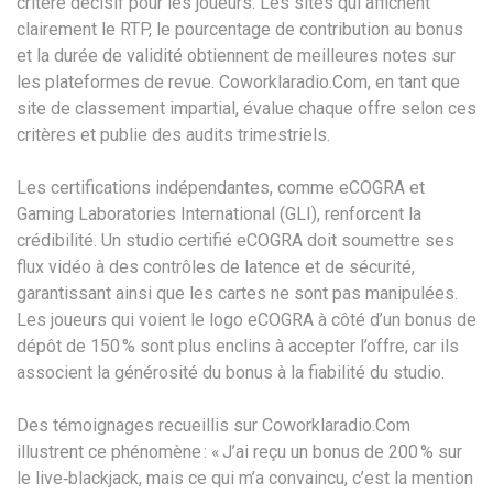
critère décisif pour les joueurs. Les sites qui affichent
clairement le RTP, le pourcentage de contribution au bonus
et la durée de validité obtiennent de meilleures notes sur
les plateformes de revue. Coworklaradio.Com, en tant que
site de classement impartial, évalue chaque offre selon ces
critères et publie des audits trimestriels.
Les certifications indépendantes, comme eCOGRA et
Gaming Laboratories International (GLI), renforcent la
crédibilité. Un studio certifié eCOGRA doit soumettre ses
flux vidéo à des contrôles de latence et de sécurité,
garantissant ainsi que les cartes ne sont pas manipulées.
Les joueurs qui voient le logo eCOGRA à côté d’un bonus de
dépôt de 150 % sont plus enclins à accepter l’offre, car ils
associent la générosité du bonus à la fiabilité du studio.
Des témoignages recueillis sur Coworklaradio.Com
illustrent ce phénomène : « J’ai reçu un bonus de 200 % sur
le live‑blackjack, mais ce qui m’a convaincu, c’est la mention