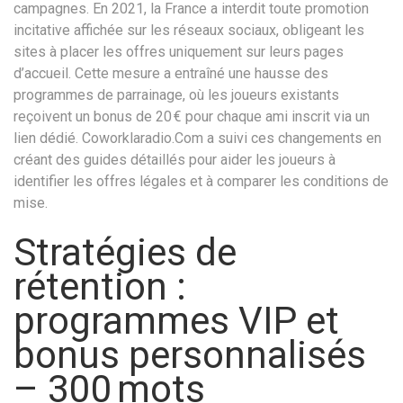
campagnes. En 2021, la France a interdit toute promotion
incitative affichée sur les réseaux sociaux, obligeant les
sites à placer les offres uniquement sur leurs pages
d’accueil. Cette mesure a entraîné une hausse des
programmes de parrainage, où les joueurs existants
reçoivent un bonus de 20 € pour chaque ami inscrit via un
lien dédié. Coworklaradio.Com a suivi ces changements en
créant des guides détaillés pour aider les joueurs à
identifier les offres légales et à comparer les conditions de
mise.
Stratégies de
rétention :
programmes VIP et
bonus personnalisés
– 300 mots