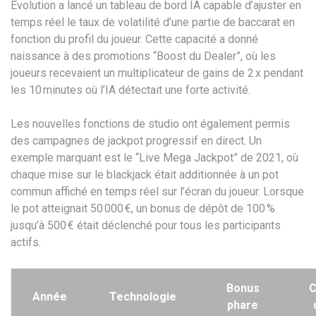
Evolution a lancé un tableau de bord IA capable d’ajuster en
temps réel le taux de volatilité d’une partie de baccarat en
fonction du profil du joueur. Cette capacité a donné
naissance à des promotions “Boost du Dealer”, où les
joueurs recevaient un multiplicateur de gains de 2 x pendant
les 10 minutes où l’IA détectait une forte activité.
Les nouvelles fonctions de studio ont également permis
des campagnes de jackpot progressif en direct. Un
exemple marquant est le “Live Mega Jackpot” de 2021, où
chaque mise sur le blackjack était additionnée à un pot
commun affiché en temps réel sur l’écran du joueur. Lorsque
le pot atteignait 50 000 €, un bonus de dépôt de 100 %
jusqu’à 500 € était déclenché pour tous les participants
actifs.
Bonus
C
Année
Technologie
phare