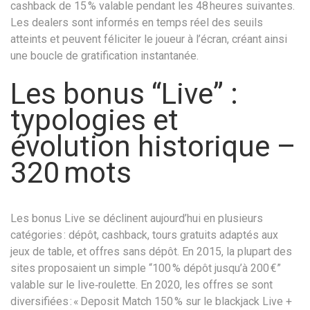
cashback de 15 % valable pendant les 48 heures suivantes.
Les dealers sont informés en temps réel des seuils
atteints et peuvent féliciter le joueur à l’écran, créant ainsi
une boucle de gratification instantanée.
Les bonus “Live” :
typologies et
évolution historique –
320 mots
Les bonus Live se déclinent aujourd’hui en plusieurs
catégories : dépôt, cashback, tours gratuits adaptés aux
jeux de table, et offres sans dépôt. En 2015, la plupart des
sites proposaient un simple “100 % dépôt jusqu’à 200 €”
valable sur le live‑roulette. En 2020, les offres se sont
diversifiées : « Deposit Match 150 % sur le blackjack Live +