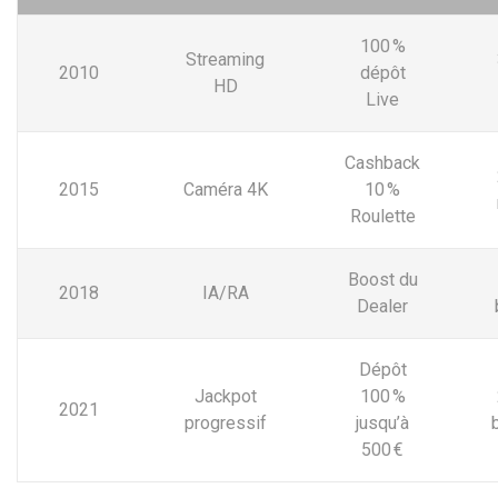
100 %
Streaming
2010
dépôt
HD
Live
Cashback
2015
Caméra 4K
10 %
Roulette
Boost du
2018
IA/RA
Dealer
Dépôt
Jackpot
100 %
2021
progressif
jusqu’à
500 €