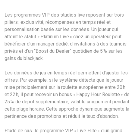
Les programmes VIP des studios live reposent sur trois
piliers : exclusivité, récompenses en temps réel et
personnalisation basée sur les données. Un joueur qui
atteint le statut « Platinum Live » chez un opérateur peut
bénéficier d’un manager dédié, d’invitations à des tournois
privés et d’un “Boost du Dealer” quotidien de 5 % sur les
gains du blackjack.
Les données de jeu en temps réel permettent d’ajuster les
offres. Par exemple, si le système détecte que le joueur
mise principalement sur la roulette européenne entre 20 h
et 22 h, il peut recevoir un bonus « Happy Hour Roulette » de
25 % de dépôt supplémentaire, valable uniquement pendant
cette plage horaire. Cette approche dynamique augmente la
pertinence des promotions et réduit le taux d’abandon.
Étude de cas : le programme VIP « Live Elite » d’un grand