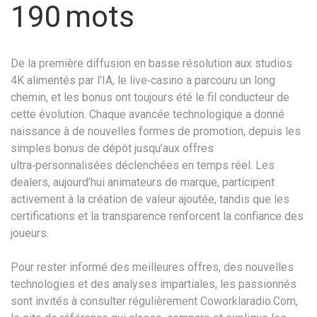
190 mots
De la première diffusion en basse résolution aux studios
4K alimentés par l’IA, le live‑casino a parcouru un long
chemin, et les bonus ont toujours été le fil conducteur de
cette évolution. Chaque avancée technologique a donné
naissance à de nouvelles formes de promotion, depuis les
simples bonus de dépôt jusqu’aux offres
ultra‑personnalisées déclenchées en temps réel. Les
dealers, aujourd’hui animateurs de marque, participent
activement à la création de valeur ajoutée, tandis que les
certifications et la transparence renforcent la confiance des
joueurs.
Pour rester informé des meilleures offres, des nouvelles
technologies et des analyses impartiales, les passionnés
sont invités à consulter régulièrement Coworklaradio.Com,