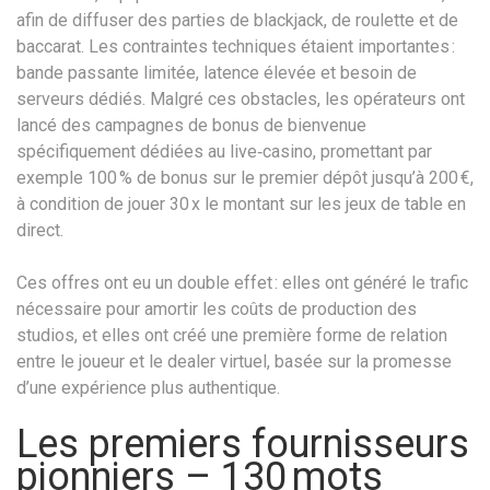
afin de diffuser des parties de blackjack, de roulette et de
baccarat. Les contraintes techniques étaient importantes :
bande passante limitée, latence élevée et besoin de
serveurs dédiés. Malgré ces obstacles, les opérateurs ont
lancé des campagnes de bonus de bienvenue
spécifiquement dédiées au live‑casino, promettant par
exemple 100 % de bonus sur le premier dépôt jusqu’à 200 €,
à condition de jouer 30 x le montant sur les jeux de table en
direct.
Ces offres ont eu un double effet : elles ont généré le trafic
nécessaire pour amortir les coûts de production des
studios, et elles ont créé une première forme de relation
entre le joueur et le dealer virtuel, basée sur la promesse
d’une expérience plus authentique.
Les premiers fournisseurs
pionniers – 130 mots