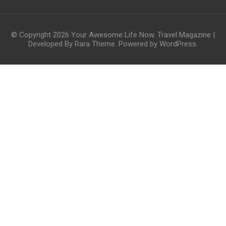
© Copyright 2026
Your Awesome Life Now
.
Travel Magazine |
Developed By
Rara Theme
. Powered by
WordPress
.