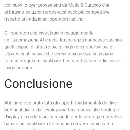
con nuovi player provenienti da Malta & Curacao che
offriranno soluzioni cross‑cashback più competitive
rispetto ai tradizionali operatori italiani.*
Gli operatori che investiranno maggiormente
nell’automazione AI e nella trasparenza normativa saranno
quelli capaci di attrarre sia gli high roller sportivi sia gli
appassionati casual che cercano sicurezza finanziaria
tramite programmi cashback ben strutturati ed efficaci nel
lungo periodo.
Conclusione
Abbiamo esplorato tutti gli aspetti fondamentali del live
betting italiano: dall’evoluzione tecnologica alle tipologie
d’in­play più redditizie, passando per le strategie operative
basate sul cashback che fungono da vero assicuratore