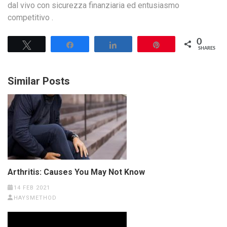
dal vivo con sicurezza finanziaria ed entusiasmo
competitivo .
0
Tweet
Share
Share
Pin
SHARES
Similar Posts
Arthritis: Causes You May Not Know
14 FEB 2021
HAYSMETHOD