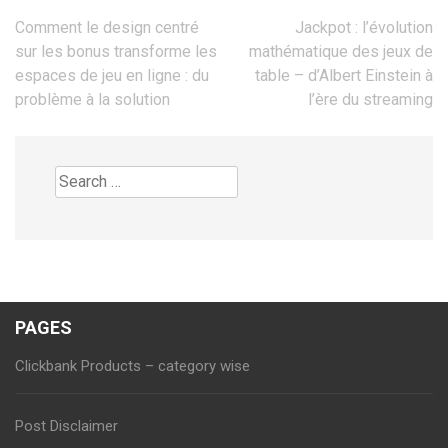
Post
Comment le design centré
Jackpot : l’évolution
navigation
sur les bonus transforme les
mathématique des jeux de
espaces de jeu en ligne : du
table – d’Albert Einstein à
problème à la solution
l’ère du streaming
Search
for:
PAGES
Clickbank Products – category wise
Post Disclaimer