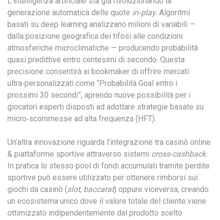
L’intelligenza artificiale sta già rivoluzionando la
generazione automatica delle quote
in‑play
. Algoritmi
basati su deep learning analizzano milioni di variabili —
dalla posizione geografica dei tifosi alle condizioni
atmosferiche microclimatiche — producendo probabilità
quasi predittive entro centesimi di secondo. Questa
precisione consentirà ai bookmaker di offrire mercati
ultra‑personalizzati come “Probabilità Goal entro i
prossimi 30 secondi”, aprendo nuove possibilità per i
giocatori esperti disposti ad adottare strategie basate su
micro‑scommesse ad alta frequenza (HFT).
Un’altra innovazione riguarda l’integrazione tra casinò online
& piattaforme sportive attraverso sistemi
cross‑cashback
.
In pratica lo stesso pool di fondi accumulati tramite perdite
sportive può essere utilizzato per ottenere rimborsi sui
giochi da casinò (
slot
,
baccarat
) oppure viceversa, creando
un ecosistema unico dove il valore totale del cliente viene
ottimizzato indipendentemente dal prodotto scelto