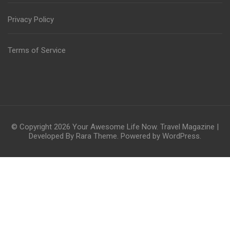
Privacy Policy
Terms of Service
© Copyright 2026
Your Awesome Life Now
.
Travel Magazine |
Developed By
Rara Theme
. Powered by
WordPress
.