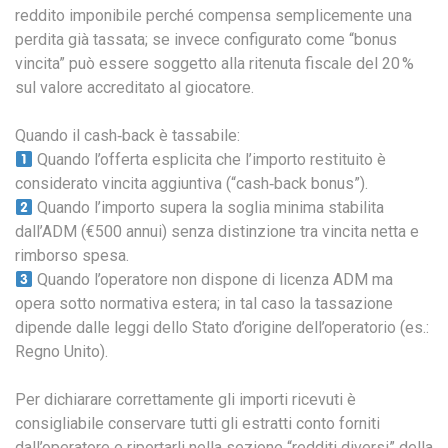
reddito imponibile perché compensa semplicemente una
perdita già tassata; se invece configurato come “bonus
vincita” può essere soggetto alla ritenuta fiscale del 20 %
sul valore accreditato al giocatore.
Quando il cash‑back è tassabile:
Quando l’offerta esplicita che l’importo restituito è
considerato vincita aggiuntiva (“cash‑back bonus”).
Quando l’importo supera la soglia minima stabilita
dall’ADM (€500 annui) senza distinzione tra vincita netta e
rimborso spesa.
Quando l’operatore non dispone di licenza ADM ma
opera sotto normativa estera; in tal caso la tassazione
dipende dalle leggi dello Stato d’origine dell’operatorio (es.:
Regno Unito).
Per dichiarare correttamente gli importi ricevuti è
consigliabile conservare tutti gli estratti conto forniti
dall’operatore e riportarli nella sezione “redditi diversi” della