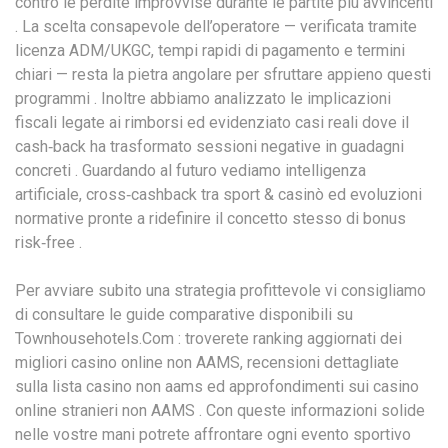
contro le perdite improvvise durante le partite più avvincenti
. La scelta consapevole dell’operatore — verificata tramite
licenza ADM/UKGC, tempi rapidi di pagamento e termini
chiari — resta la pietra angolare per sfruttare appieno questi
programmi . Inoltre abbiamo analizzato le implicazioni
fiscali legate ai rimborsi ed evidenziato casi reali dove il
cash‑back ha trasformato sessioni negative in guadagni
concreti . Guardando al futuro vediamo intelligenza
artificiale, cross‑cashback tra sport & casinò ed evoluzioni
normative pronte a ridefinire il concetto stesso di bonus
risk‑free .
Per avviare subito una strategia profittevole vi consigliamo
di consultare le guide comparative disponibili su
Townhousehotels.Com : troverete ranking aggiornati dei
migliori casino online non AAMS, recensioni dettagliate
sulla lista casino non aams ed approfondimenti sui casino
online stranieri non AAMS . Con queste informazioni solide
nelle vostre mani potrete affrontare ogni evento sportivo