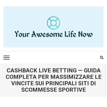
Skip
to
content
(Press
Enter)
YOUR AWESOME LIFE
living life to the fullest
NOW
CASHBACK LIVE BETTING — GUIDA
COMPLETA PER MASSIMIZZARE LE
VINCITE SUI PRINCIPALI SITI DI
SCOMMESSE SPORTIVE