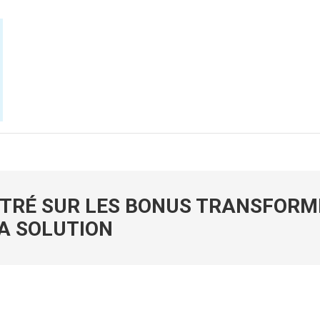
E NOW
TRÉ SUR LES BONUS TRANSFORME
LA SOLUTION