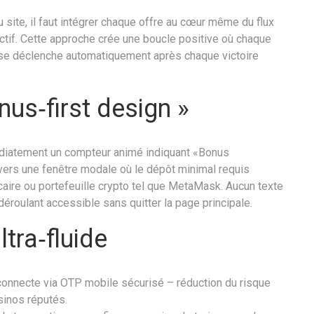
 site, il faut intégrer chaque offre au cœur même du flux
ctif. Cette approche crée une boucle positive où chaque
 se déclenche automatiquement après chaque victoire
nus‑first design »
mmédiatement un compteur animé indiquant «Bonus
gé vers une fenêtre modale où le dépôt minimal requis
ncaire ou portefeuille crypto tel que MetaMask. Aucun texte
 déroulant accessible sans quitter la page principale.
ltra‑fluide
se connecte via OTP mobile sécurisé – réduction du risque
sinos réputés.