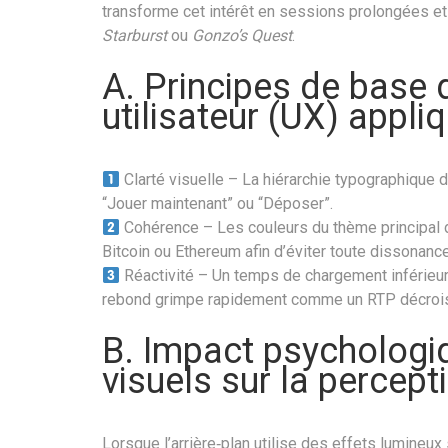
transforme cet intérêt en sessions prolongées e
Starburst
ou
Gonzo’s Quest
.
A. Principes de base 
utilisateur (UX) appl
Clarté visuelle – La hiérarchie typographique d
“Jouer maintenant” ou “Déposer”.
Cohérence – Les couleurs du thème principal 
Bitcoin ou Ethereum afin d’éviter toute dissonanc
Réactivité – Un temps de chargement inférieur
rebond grimpe rapidement comme un RTP décrois
B. Impact psychologi
visuels sur la percep
Lorsque l’arrière‑plan utilise des effets lumineux 