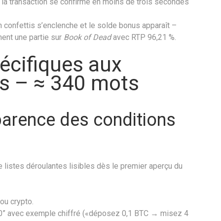
; la transaction se confirme en moins de trois secondes
 confettis s’enclenche et le solde bonus apparaît –
ment une partie sur
Book of Dead
avec RTP 96,21 %.
écifiques aux
s – ≈ 340 mots
parence des conditions
 listes déroulantes lisibles dès le premier aperçu du
ou crypto.
0” avec exemple chiffré («déposez 0,1 BTC → misez 4