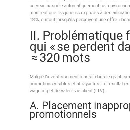
cerveau associe automatiquement cet environnem
montrent que les joueurs exposés à des animat
18 %, surtout lorsqu’ils perçoivent une offre « bonu
II. Problématique 
qui « se perdent d
≈ 320 mots
Malgré l’investissement massif dans le graphism
promotions visibles et attrayantes. Le résultat e
wagering et de valeur vie client (LTV).
A. Placement inappr
promotionnels