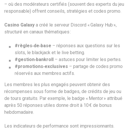
– où des modérateurs certifiés (souvent des experts du jeu
responsable) offrent conseils, stratégies et codes promo.
Casino Galaxy
a créé le serveur Discord « Galaxy Hub »,
structuré en canaux thématiques :
#règles‑de‑base
– réponses aux questions sur les
slots, le blackjack et le live betting.
#gestion‑bankroll
– astuces pour limiter les pertes.
#promotions‑exclusives
– partage de codes promo
réservés aux membres actifs.
Les membres les plus engagés peuvent obtenir des
récompenses sous forme de badges, de crédits de jeu ou
de tours gratuits. Par exemple, le badge « Mentor » attribué
après 50 réponses utiles donne droit à 10 € de bonus
hebdomadaire.
Les indicateurs de performance sont impressionnants.