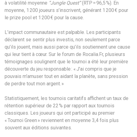
à volatilité moyenne
“Jungle Quest”
(RTP = 96,5 %). En
moyenne, 1 200 joueurs s’inscrivent, générant 1 200 € pour
le prize pool et 1 200 € pour la cause.
L’impact communautaire est palpable. Les participants
déclarent se sentir plus investis, non seulement parce
qu’ils jouent, mais aussi parce qu’ils soutiennent une cause
qui leur tient à cœur. Sur le forum de Rocalia.Fr, plusieurs
témoignages soulignent que le tournoi a été leur première
découverte du jeu responsable : « J’ai compris que je
pouvais m’amuser tout en aidant la planète, sans pression
de perdre tout mon argent. »
Statistiquement, les tournois caritatifs affichent un taux de
rétention supérieur de 22 % par rapport aux tournois
classiques. Les joueurs qui ont participé au premier
« Tournoi Green » reviennent en moyenne 3,4 fois plus
souvent aux éditions suivantes.