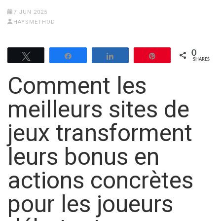
7 JUN 2025
HAYSMETHOD
0
Tweet
Share
Share
Pin
SHARES
Comment les
meilleurs sites de
jeux transforment
leurs bonus en
actions concrètes
pour les joueurs