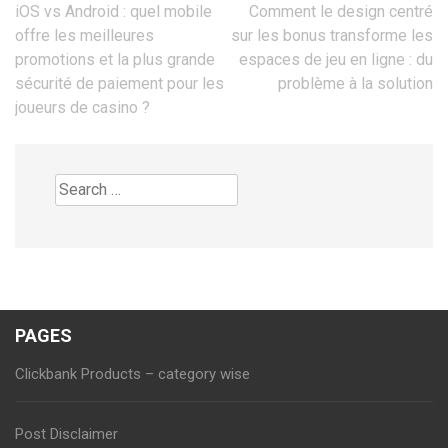
Post
iOS vs Android : quel mobile
Comment le design centré
navigation
offre les meilleures
sur les bonus transforme les
promotions et la plus grande
espaces de jeu en ligne : du
sécurité de paiement pour les
problème à la solution
joueurs de casino ?
Search
for:
PAGES
Clickbank Products – category wise
Post Disclaimer