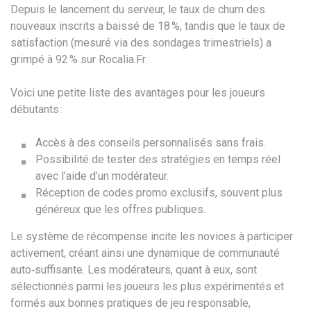
Depuis le lancement du serveur, le taux de churn des
nouveaux inscrits a baissé de 18 %, tandis que le taux de
satisfaction (mesuré via des sondages trimestriels) a
grimpé à 92 % sur Rocalia.Fr.
Voici une petite liste des avantages pour les joueurs
débutants :
Accès à des conseils personnalisés sans frais.
Possibilité de tester des stratégies en temps réel
avec l’aide d’un modérateur.
Réception de codes promo exclusifs, souvent plus
généreux que les offres publiques.
Le système de récompense incite les novices à participer
activement, créant ainsi une dynamique de communauté
auto‑suffisante. Les modérateurs, quant à eux, sont
sélectionnés parmi les joueurs les plus expérimentés et
formés aux bonnes pratiques de jeu responsable,