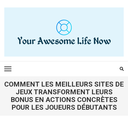
Skip
to
content
(Press
Enter)
YOUR AWESOME LIFE
living life to the fullest
NOW
COMMENT LES MEILLEURS SITES DE
JEUX TRANSFORMENT LEURS
BONUS EN ACTIONS CONCRÈTES
POUR LES JOUEURS DÉBUTANTS