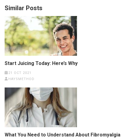
Similar Posts
Start Juicing Today: Here’s Why
21 OCT 2021
HAYSMETHOD
What You Need to Understand About Fibromyalgia