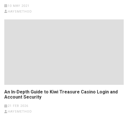
10 MAY 2021
HAYSMETHOD
An In-Depth Guide to Kiwi Treasure Casino Login and
Account Security
21 FEB 2026
HAYSMETHOD