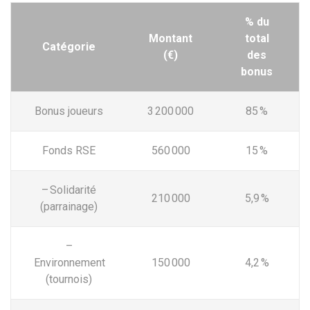
% du
Montant
total
Catégorie
(€)
des
bonus
Bonus joueurs
3 200 000
85 %
Fonds RSE
560 000
15 %
– Solidarité
210 000
5,9 %
(parrainage)
–
Environnement
150 000
4,2 %
(tournois)