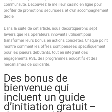
communauté. Découvrez le
meilleur casino en ligne
pour
profiter de promotions sécurisées et d’un accompagnement
dédié.
Dans la suite de cet article, nous décortiquerons sept
leviers que les opérateurs innovants utilisent pour
transformer leurs bonus en actions concrètes. Chaque point
montre comment les offres sont pensées spécifiquement
pour les joueurs débutants, tout en intégrant des
engagements RSE, des programmes éducatifs et des
mécanismes de solidarité.
Des bonus de
bienvenue qui
incluent un guide
d’initiation gratuit –