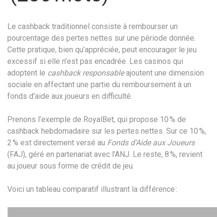
Le cashback traditionnel consiste à rembourser un
pourcentage des pertes nettes sur une période donnée.
Cette pratique, bien qu’appréciée, peut encourager le jeu
excessif si elle n’est pas encadrée. Les casinos qui
adoptent le
cashback responsable
ajoutent une dimension
sociale en affectant une partie du remboursement à un
fonds d’aide aux joueurs en difficulté.
Prenons l’exemple de RoyalBet, qui propose 10 % de
cashback hebdomadaire sur les pertes nettes. Sur ce 10 %,
2 % est directement versé au
Fonds d’Aide aux Joueurs
(FAJ), géré en partenariat avec l’ANJ. Le reste, 8 %, revient
au joueur sous forme de crédit de jeu.
Voici un tableau comparatif illustrant la différence :