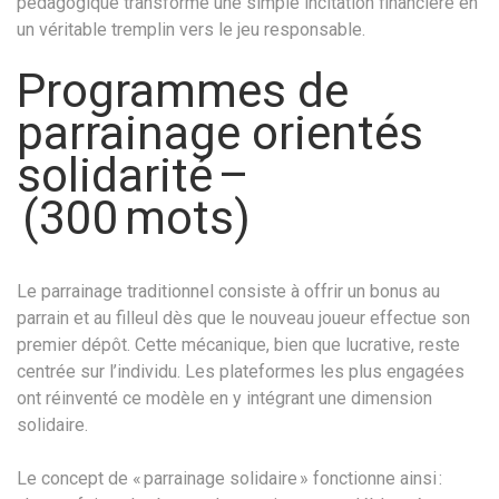
pédagogique transforme une simple incitation financière en
un véritable tremplin vers le jeu responsable.
Programmes de
parrainage orientés
solidarité –
(300 mots)
Le parrainage traditionnel consiste à offrir un bonus au
parrain et au filleul dès que le nouveau joueur effectue son
premier dépôt. Cette mécanique, bien que lucrative, reste
centrée sur l’individu. Les plateformes les plus engagées
ont réinventé ce modèle en y intégrant une dimension
solidaire.
Le concept de « parrainage solidaire » fonctionne ainsi :