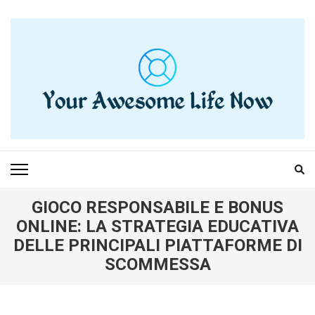
Skip
to
content
(Press
Enter)
YOUR AWESOME LIFE
living life to the fullest
NOW
GIOCO RESPONSABILE E BONUS
ONLINE: LA STRATEGIA EDUCATIVA
DELLE PRINCIPALI PIATTAFORME DI
SCOMMESSA