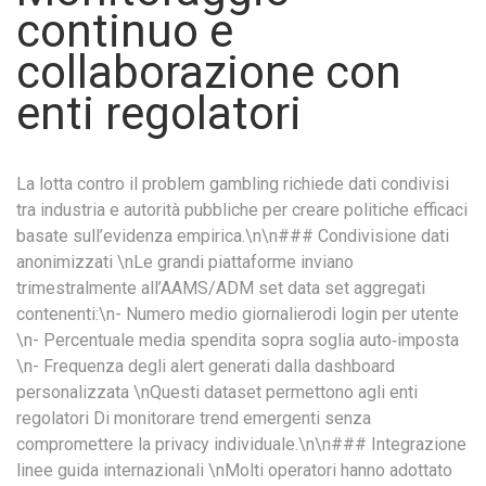
continuo e
collaborazione con
enti regolatori
La lotta contro il problem gambling richiede dati condivisi
tra industria e autorità pubbliche per creare politiche efficaci
basate sull’evidenza empirica.\n\n### Condivisione dati
anonimizzati \nLe grandi piattaforme inviano
trimestralmente all’AAMS/ADM set data set aggregati
contenenti:\n- Numero medio giornalierodi login per utente
\n- Percentuale media spendita sopra soglia auto‑imposta
\n- Frequenza degli alert generati dalla dashboard
personalizzata \nQuesti dataset permettono agli enti
regolatori Di monitorare trend emergenti senza
compromettere la privacy individuale.\n\n### Integrazione
linee guida internazionali \nMolti operatori hanno adottato