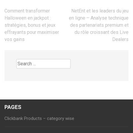
Post
Comment transformer
NetEnt et les leaders du jeu
navigation
Halloween en jackpot :
en ligne – Analyse technique
stratégies, bonus et jeux
des partenariats premium et
effrayants pour maximiser
du rôle croissant des Live
vos gains
Dealers
Search
for:
PAGES
Clickbank Products – category wise