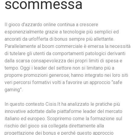
scommessa
Il gioco d’azzardo online continua a crescere
esponenzialmente grazie a tecnologie più semplici ed
ancorati da un’offerta di bonus sempre più allettante.
Parallelamente al boom commerciale è emersa la necessità
di tutelare gli utenti da comportamenti patologici derivanti
dalla scarsa consapevolezza dei propri limiti di spesa e
tempo. Oggi i leader del settore non si limitano più a
proporre promozioni generose; hanno integrato nei loro siti
veri percorsi formativi volti a favorire un approccio “safe
gaming”.
In questo contesto Cisis.It ha analizzato le pratiche più
innovative adottate dalle piattaforme leader del mercato
italiano ed europeo. Scopriremo come la formazione sul
rischio del gioco sia collegata direttamente alla
progettazione dei bonus e perché questo approccio