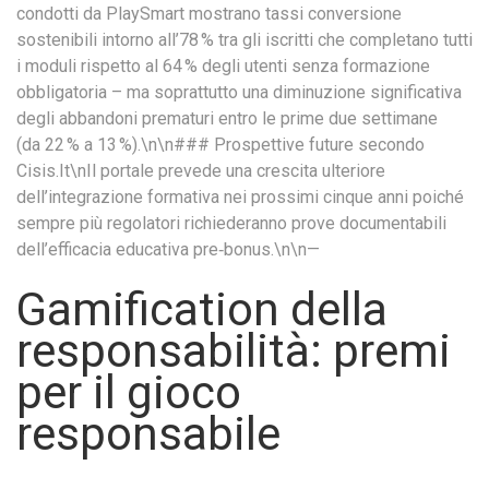
condotti da PlaySmart mostrano tassi conversione
sostenibili intorno all’78 % tra gli iscritti che completano tutti
i moduli rispetto al 64 % degli utenti senza formazione
obbligatoria – ma soprattutto una diminuzione significativa
degli abbandoni prematuri entro le prime due settimane
(da 22 % a 13 %).\n\n### Prospettive future secondo
Cisis.It\nIl portale prevede una crescita ulteriore
dell’integrazione formativa nei prossimi cinque anni poiché
sempre più regolatori richiederanno prove documentabili
dell’efficacia educativa pre‑bonus.\n\n—
Gamification della
responsabilità: premi
per il gioco
responsabile