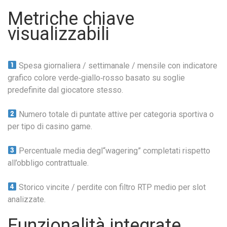
Metriche chiave
visualizzabili
Spesa giornaliera / settimanale / mensile con indicatore
grafico colore verde‑giallo‑rosso basato su soglie
predefinite dal giocatore stesso.
Numero totale di puntate attive per categoria sportiva o
per tipo di casino game.
Percentuale media degl​​“wagering” completati rispetto
all’obbligo contrattuale.
Storico vincite / perdite con filtro RTP medio per slot
analizzate.
Funzionalità integrate