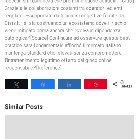
meccanismi gamificati che premiano buone abitudini.^[Citis.]
Grazie alle collaborazioni costanti tra operatorI ed enti
regolatori—supportate dalle analisi oggettive fornite da
Cisis.It—si sta costruendo un ecosistema dove il rischio
viene mitigato prima ancora che evolva in dipendenza
patologica.^[Source] Continuare ad osservare queste best
practice sarà fondamentale affinché il mercato italiano
mantenga standard etici elevati senza compromettere
l’intrattenimento legittimo offerto dal gioco online
responsabile.^[Reference]
0
Tweet
Share
Share
Pin
SHARES
Similar Posts