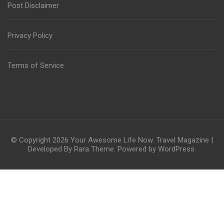
Post Disclaimer
Privacy Policy
Terms of Service
© Copyright 2026
Your Awesome Life Now
.
Travel Magazine |
Developed By
Rara Theme
. Powered by
WordPress
.