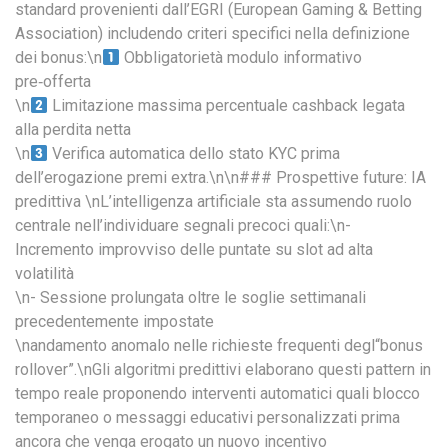
standard provenienti dall’EGRI (European Gaming & Betting
Association) includendo criteri specifici nella definizione
dei bonus:\n
Obbligatorietà modulo informativo
pre‑offerta
\n
Limitazione massima percentuale cashback legata
alla perdita netta
\n
Verifica automatica dello stato KYC prima
dell’erogazione premi extra.\n\n### Prospettive future: IA
predittiva \nL’intelligenza artificiale sta assumendo ruolo
centrale nell’individuare segnali precoci quali:\n-
Incremento improvviso delle puntate su slot ad alta
volatilità
\n- Sessione prolungata oltre le soglie settimanali
precedentemente impostate
\nandamento anomalo nelle richieste frequenti degl​​“bonus
rollover”.\nGli algoritmi predittivi elaborano questi pattern in
tempo reale proponendo interventi automatici quali blocco
temporaneo o messaggi educativi personalizzati prima
ancora che venga erogato un nuovo incentivo