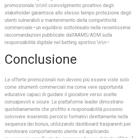
promozionale.\n\nIl coinvolgimento proattivo degli
stakeholder garantisce allo stesso tempo protezione degli
utenti vulnerabili e mantenimento della competitività
commerciale—un equilibrio sottolineato nelle recentissime
raccomandazioni pubblicate dall’AAMS/ADM sulla
responsabilità digitale nel betting sportivo.\n\n—
Conclusione
Le offerte promozionali non devono più essere viste solo
come strumenti commerciali ma come vere opportunità
educative capaci di guidare il giocatore verso scelte
consapevoli e sicure. Le piattaforme leader dimostrano
quotidianamente che profitto e responsabilità possono
convivere inserendo percorsi formativi direttamente nella
sequenza dei bonus, utilizzando dashboard trasparenti per
monitorare comportamento utente ed applicando