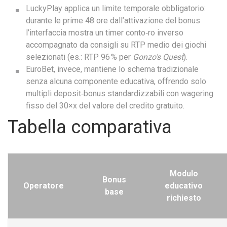
LuckyPlay applica un limite temporale obbligatorio:
durante le prime 48 ore dall’attivazione del bonus
l’interfaccia mostra un timer conto‑ro inverso
accompagnato da consigli su RTP medio dei giochi
selezionati (es.: RTP 96 % per
Gonzo’s Quest
).
EuroBet, invece, mantiene lo schema tradizionale
senza alcuna componente educativa, offrendo solo
multipli deposit‑bonus standardizzabili con wagering
fisso del 30×​x del valore del credito gratuito.
Tabella comparativa
Modulo
Bonus
Operatore
educativo
base
richiesto