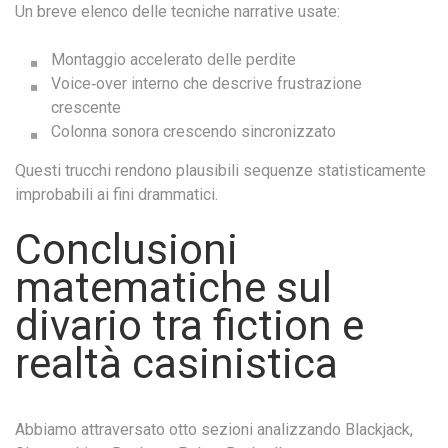
Un breve elenco delle tecniche narrative usate:
Montaggio accelerato delle perdite
Voice‑over interno che descrive frustrazione
crescente
Colonna sonora crescendo sincronizzato
Questi trucchi rendono plausibili sequenze statisticamente
improbabili ai fini drammatici.
Conclusioni
matematiche sul
divario tra fiction e
realtà casinistica
Abbiamo attraversato otto sezioni analizzando Blackjack,