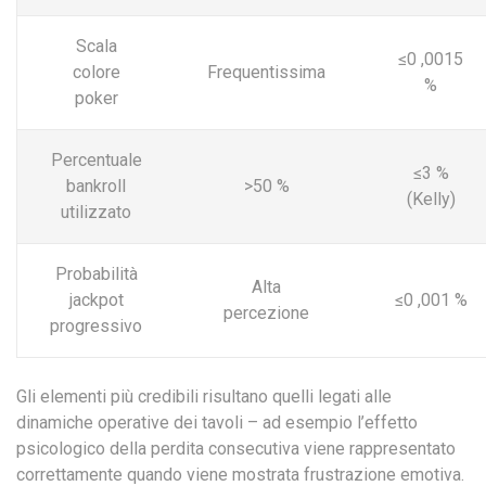
Scala
≤0 ,0015
colore
Frequentissima
%
poker
Percentuale
≤3 %
bankroll
>50 %
(Kelly)
utilizzato
Probabilità
Alta
jackpot
≤0 ,001 %
percezione
progressivo
Gli elementi più credibili risultano quelli legati alle
dinamiche operative dei tavoli – ad esempio l’effetto
psicologico della perdita consecutiva viene rappresentato
correttamente quando viene mostrata frustrazione emotiva.