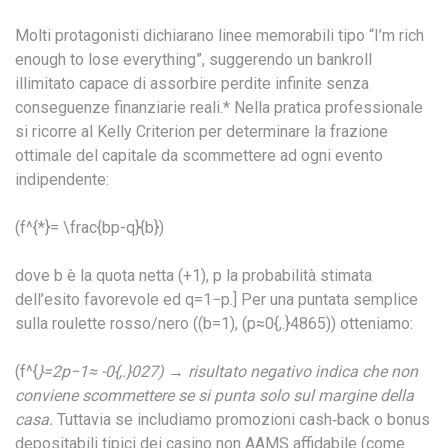
Molti protagonisti dichiarano linee memorabili tipo “I’m rich
enough to lose everything”, suggerendo un bankroll
illimitato capace di assorbire perdite infinite senza
conseguenze finanziarie reali.* Nella pratica professionale
si ricorre al Kelly Criterion per determinare la frazione
ottimale del capitale da scommettere ad ogni evento
indipendente:
(f^{*}= \frac{bp-q}{b})
dove b è la quota netta (+1), p la probabilità stimata
dell’esito favorevole ed q=1−p.] Per una puntata semplice
sulla roulette rosso/nero ((b=1), (p≈0{,.}4865)) otteniamo:
(f^{
}=2p−1≈ -0{,.}027) → risultato negativo indica che non
conviene scommettere se si punta solo sul margine della
casa.
Tuttavia se includiamo promozioni cash‑back o bonus
depositabili tipici dei casino non AAMS affidabile (come