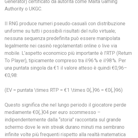
Generator) certificato da autorità come Malta Gaming
Authority o UKGC.
Il RNG produce numeri pseudo‑casuali con distribuzione
uniforme su tutti i possibili risultati del rullo virtuale;
nessuna sequenza predefinita può essere manipolata
legalmente nei casinò regolamentati online o live via
mobile. L’aspetto economico più importante è l’RTP (Return
To Player), tipicamente compreso tra il 96 % e il 98 %. Per
una puntata singola da €1 il valore atteso è quindi €0,96–
€0,98:
(EV = puntata \times RTP = €1 \times 0{,.}96 = €0{,.}96)
Questo significa che nel lungo periodo il giocatore perde
mediamente €0{,.}04 per euro scommesso –
indipendentemente dalla “storia” raccontata sul grande
schermo dove le win streak durano minuti ma sembrano
infinite volte più frequenti rispetto alla realtà matematica