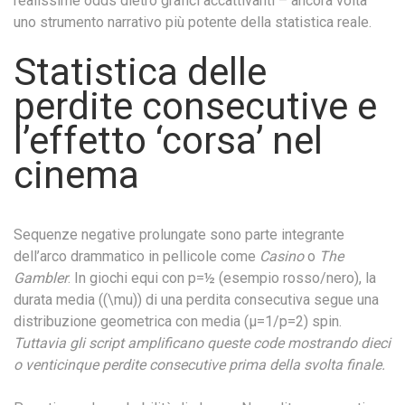
realissime odds dietro grafici accattivanti – ancora volta
uno strumento narrativo più potente della statistica reale.
Statistica delle
perdite consecutive e
l’effetto ‘corsa’ nel
cinema
Sequenze negative prolungate sono parte integrante
dell’arco drammatico in pellicole come
Casino
o
The
Gambler
. In giochi equi con p=½ (esempio rosso/nero), la
durata media ((\mu)) di una perdita consecutiva segue una
distribuzione geometrica con media (μ=1/p=2) spin.
Tuttavia gli script amplificano queste code mostrando dieci
o venticinque perdite consecutive prima della svolta finale.