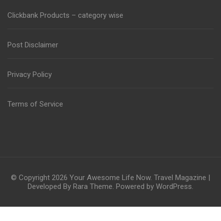
Clickbank Products – category wise
Post Disclaimer
Privacy Policy
Terms of Service
© Copyright 2026
Your Awesome Life Now
.
Travel Magazine |
Developed By
Rara Theme
. Powered by
WordPress
.