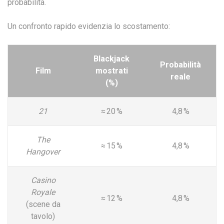
probabilità.
Un confronto rapido evidenzia lo scostamento:
Blackjack
Probabilità
Film
mostrati
reale
(%)
21
≈ 20 %
4,8 %
The
≈ 15 %
4,8 %
Hangover
Casino
Royale
≈ 12 %
4,8 %
(scene da
tavolo)