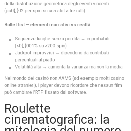
della distribuzione geometrica degli eventi vincenti
(p≈0{,.}02 per spin su una slot a tre rulli).
Bullet list – elementi narrativi vs realtà
Sequenze lunghe senza perdita → improbabili
(<0{,.}001% su >200 spin)
Jackpot improvvisi → dipendono da contributi
percentuali al piatto
Volatilità alta → aumenta la varianza ma non la media
Nel mondo dei casinò non AAMS (ad esempio molti casino
online stranieri), i player devono ricordare che nessun film
può cambiare l’RTP fissato dal software.
Roulette
cinematografica: la
mitologia del numero