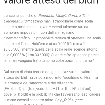
valore atteso dei bluff
Le scene iconiche di
Rounders
,
Molly’s Game
o
The
Cincinnati Kid
mostrano mani straordinarie come scala
colore o scala reale al river – eventi talmente rari da
sembrare impossibili fuori dall’immaginario
cinematografico. La probabilità teorica di ottenere una scala
colore nel Texas Hold’em è circa 0,0015 % (circa 1
su 66 500), mentre quella della scala reale scende intorno
allo 0,0003 % (1 su 332 000). Queste cifre spiegano perché
tali mani vengono trattate come colpi epici nelle trame.*
Dal punto di vista teorico del gioco d’azzardo il valore
atteso del bluff si calcola mediante l’equilibrio di Nash fra
le strategie dell’attaccante e del difensore:
(EV_{bluff}=p_{fold}\cdot bet – (1-p_{fold})\cdot pot)
dove (p_{fold}) è la probabilità che l’avversario lasci cadere
la mano davanti al nostro raise.
Se p_fold supera