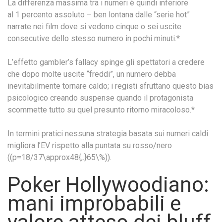
La differenza massima tra i numeri è quindi inferiore
al 1 percento assoluto – ben lontana dalle “serie hot”
narrate nei film dove si vedono cinque o sei uscite
consecutive dello stesso numero in pochi minuti.*
L’effetto gambler’s fallacy spinge gli spettatori a credere
che dopo molte uscite “freddi”, un numero debba
inevitabilmente tornare caldo; i registi sfruttano questo bias
psicologico creando suspense quando il protagonista
scommette tutto su quel presunto ritorno miracoloso.*
In termini pratici nessuna strategia basata sui numeri caldi
migliora l’EV rispetto alla puntata su rosso/nero
((p=18/37\approx48{,.}65\%)).
Poker Hollywoodiano:
mani improbabili e