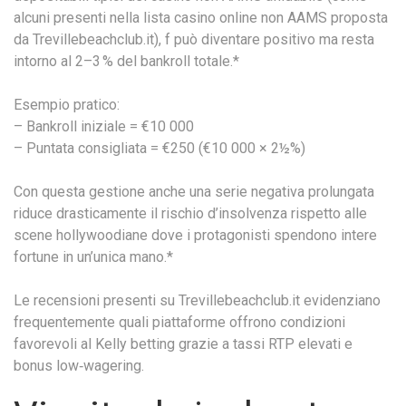
alcuni presenti nella lista casino online non AAMS proposta
da Trevillebeachclub.it), f può diventare positivo ma resta
intorno al 2–3 % del bankroll totale.*
Esempio pratico:
– Bankroll iniziale = €10 000
– Puntata consigliata = €250 (€10 000 × 2½%)
Con questa gestione anche una serie negativa prolungata
riduce drasticamente il rischio d’insolvenza rispetto alle
scene hollywoodiane dove i protagonisti spendono intere
fortune in un’unica mano.*
Le recensioni presenti su Trevillebeachclub.it evidenziano
frequentemente quali piattaforme offrono condizioni
favorevoli al Kelly betting grazie a tassi RTP elevati e
bonus low‑wagering.