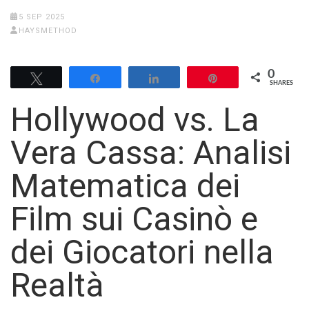
5 SEP 2025
HAYSMETHOD
0
Tweet
Share
Share
Pin
SHARES
Hollywood vs. La
Vera Cassa: Analisi
Matematica dei
Film sui Casinò e
dei Giocatori nella
Realtà